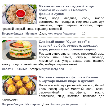
Манты из теста на ледяной воде с
сочной начинкой из мясного
фарша с луком
Мука, вода ледяная, соль, масло
растительное, говядина, жир или сало, лук
10:25
репчатый, перец чёрный молотый, перец
красный острый, зира, кориандр молотый.
Вторые блюда
Мучные
Дзен:
Коллекция Рецептов
10
Слоёный салат "Суши-торт" с
красной рыбой, огурцом, авокадо,
нори, рисом и творожным сыром
Рис для суши, листья нори, творожный сыр,
лосось или сёмга, огурцы, авокадо,
6:50
лимонный сок, уксус, сахар, соль, васаби,
кунжут, соус соевый, васаби, имбирь маринованный.
Салаты
Рыбные
Автор:
MaryanaTastyFood
8
Мясные кольца из фарша в беконе
с картофельным пюре в духовке
Фарш мясной, лук репчатый, чеснок, белый
хлеб, перец чёрный молотый, соль, бекон
сырокопчёный, картофель, масло
8:16
сливочное, яйца, крахмал, приправа для
картофеля.
Вторые блюда
Из фарша
Дзен:
Коллекция Рецептов
7