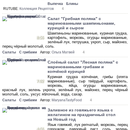
Выпечка
Блины
RUTUBE:
Коллекция Рецептов
4
Салат "Грибная поляна" c
маринованными шампиньонами,
курицей и сыром
Шампиньоны маринованные, куриная грудка,
8:56
картофель, морковь, огурцы маринованные,
зелёный лук, петрушка, укроп, сыр, майонез,
перец чёрный молотый, соль.
Салаты
С грибами
Автор:
Ольга Матвей
4
Слоёный салат "Лесная поляна" c
маринованными грибами и
копчёной курицей
Куриная грудка копчёная, грибы (опята
7:02
маринованные), сыр твёрдый, картофель,
морковь, яйца, огурцы маринованные,
красный лук, зелень укропа, зелёный лук, майонез, перец чёрный
молотый, соль, уксус яблочный, вода, сахар.
Салаты
С грибами
Автор:
MaryanaTastyFood
4
Заливное из говяжьего языка с
желатином на праздничный стол
на Новый год
Язык говяжий, лук репчатый, морковь, перец
4:56
горошком, лавровый лист, соль, зелень