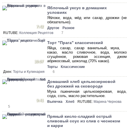
Яблочный уксус в домашних
условиях
Яблоки, вода, мёд или сахар, дрожжи (не
обязательно).
7:42
Другое
Разное
RUTUBE:
Коллекция Рецептов
7
Торт "Прага" классический
Яйца, сахар, сахар ванильный, мука,
какао, масло сливочное, вода, молоко
сгущённое, ромовая эссенция, джем
абрикосовый, шоколад (70% какао).
10:07
Торты
Классические
Дзен:
Торты и Кулинария
6
Домашний хлеб цельнозерновой
без дрожжей на сковороде
Мука пшеничная цельнозерновая, вода,
сода, соль, масло растительное.
9:41
Выпечка
Хлеб
RUTUBE:
Марина Чернова
5
Пряный кисло-сладкий острый
сливовый соус из слив с чесноком
и карри