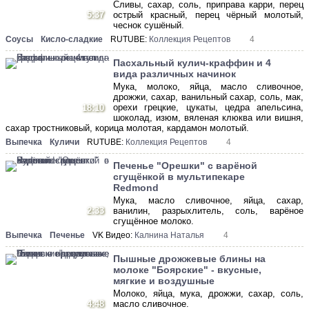
Сливы, сахар, соль, приправа карри, перец
5:37
острый красный, перец чёрный молотый,
чеснок сушёный.
Соусы
Кисло-сладкие
RUTUBE:
Коллекция Рецептов
4
Пасхальный кулич-краффин и 4
вида различных начинок
Мука, молоко, яйца, масло сливочное,
дрожжи, сахар, ванильный сахар, соль, мак,
орехи грецкие, цукаты, цедра апельсина,
18:10
шоколад, изюм, вяленая клюква или вишня,
сахар тростниковый, корица молотая, кардамон молотый.
Выпечка
Куличи
RUTUBE:
Коллекция Рецептов
4
Печенье "Орешки" с варёной
сгущёнкой в мультипекаре
Redmond
Мука, масло сливочное, яйца, сахар,
2:33
ванилин, разрыхлитель, соль, варёное
сгущённое молоко.
Выпечка
Печенье
VK Видео:
Калнина Наталья
4
Пышные дрожжевые блины на
молоке "Боярские" - вкусные,
мягкие и воздушные
Молоко, яйца, мука, дрожжи, сахар, соль,
4:48
масло сливочное.