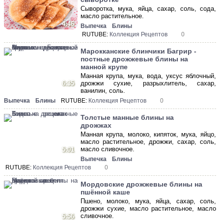
Сыворотка, мука, яйца, сахар, соль, сода,
масло растительное.
4:46
Выпечка
Блины
RUTUBE:
Коллекция Рецептов
0
Марокканские блинчики Багрир -
постные дрожжевые блины на
манной крупе
Манная крупа, мука, вода, уксус яблочный,
6:35
дрожжи сухие, разрыхлитель, сахар,
ванилин, соль.
Выпечка
Блины
RUTUBE:
Коллекция Рецептов
0
Толстые манные блины на
дрожжах
Манная крупа, молоко, кипяток, мука, яйцо,
масло растительное, дрожжи, сахар, соль,
масло сливочное.
5:01
Выпечка
Блины
RUTUBE:
Коллекция Рецептов
0
Мордовские дрожжевые блины на
пшённой каше
Пшено, молоко, мука, яйца, сахар, соль,
дрожжи сухие, масло растительное, масло
сливочное.
5:56