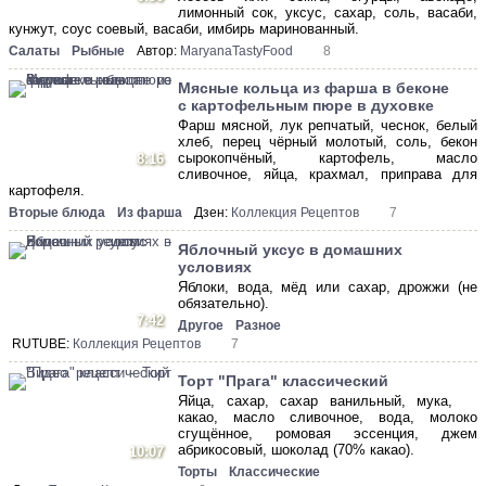
лимонный сок, уксус, сахар, соль, васаби,
кунжут, соус соевый, васаби, имбирь маринованный.
Салаты
Рыбные
Автор:
MaryanaTastyFood
8
Мясные кольца из фарша в беконе
с картофельным пюре в духовке
Фарш мясной, лук репчатый, чеснок, белый
хлеб, перец чёрный молотый, соль, бекон
сырокопчёный, картофель, масло
8:16
сливочное, яйца, крахмал, приправа для
картофеля.
Вторые блюда
Из фарша
Дзен:
Коллекция Рецептов
7
Яблочный уксус в домашних
условиях
Яблоки, вода, мёд или сахар, дрожжи (не
обязательно).
7:42
Другое
Разное
RUTUBE:
Коллекция Рецептов
7
Торт "Прага" классический
Яйца, сахар, сахар ванильный, мука,
какао, масло сливочное, вода, молоко
сгущённое, ромовая эссенция, джем
абрикосовый, шоколад (70% какао).
10:07
Торты
Классические