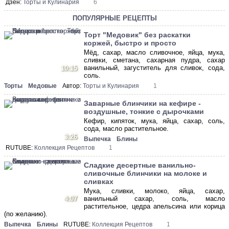
Дзен:
Торты и Кулинария
6
ПОПУЛЯРНЫЕ РЕЦЕПТЫ
Торт "Медовик" без раскатки
коржей, быстро и просто
Мёд, сахар, масло сливочное, яйца, мука,
сливки, сметана, сахарная пудра, сахар
ванильный, загуститель для сливок, сода,
10:15
соль.
Торты
Медовые
Автор:
Торты и Кулинария
1
Заварные блинчики на кефире -
воздушные, тонкие с дырочками
Кефир, кипяток, мука, яйца, сахар, соль,
сода, масло растительное.
3:26
Выпечка
Блины
RUTUBE:
Коллекция Рецептов
1
Сладкие десертные ванильно-
сливочные блинчики на молоке и
сливках
Мука, сливки, молоко, яйца, сахар,
4:07
ванильный сахар, соль, масло
растительное, цедра апельсина или корица
(по желанию).
Выпечка
Блины
RUTUBE:
Коллекция Рецептов
1