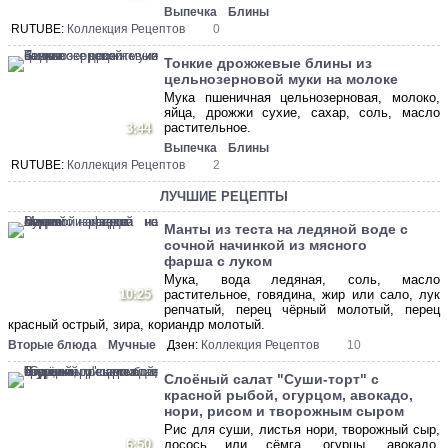
Выпечка
Блины
RUTUBE:
Коллекция Рецептов
0
Тонкие дрожжевые блины из
цельнозерновой муки на молоке
Мука пшеничная цельнозерновая, молоко,
яйца, дрожжи сухие, сахар, соль, масло
растительное.
3:44
Выпечка
Блины
RUTUBE:
Коллекция Рецептов
2
ЛУЧШИЕ РЕЦЕПТЫ
Манты из теста на ледяной воде с
сочной начинкой из мясного
фарша с луком
Мука, вода ледяная, соль, масло
10:25
растительное, говядина, жир или сало, лук
репчатый, перец чёрный молотый, перец
красный острый, зира, кориандр молотый.
Вторые блюда
Мучные
Дзен:
Коллекция Рецептов
10
Слоёный салат "Суши-торт" с
красной рыбой, огурцом, авокадо,
нори, рисом и творожным сыром
Рис для суши, листья нори, творожный сыр,
6:50
лосось или сёмга, огурцы, авокадо,