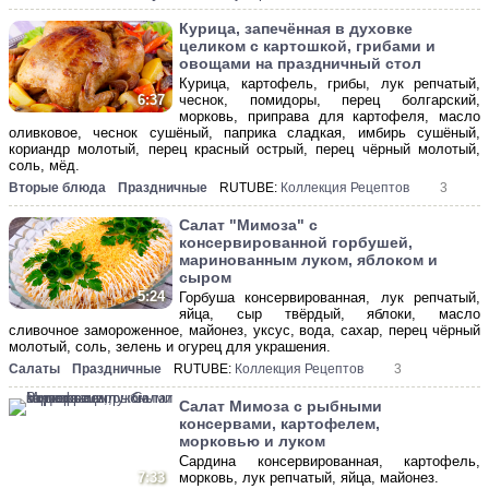
Курица, запечённая в духовке
целиком с картошкой, грибами и
овощами на праздничный стол
Курица, картофель, грибы, лук репчатый,
чеснок, помидоры, перец болгарский,
6:37
морковь, приправа для картофеля, масло
оливковое, чеснок сушёный, паприка сладкая, имбирь сушёный,
кориандр молотый, перец красный острый, перец чёрный молотый,
соль, мёд.
Вторые блюда
Праздничные
RUTUBE:
Коллекция Рецептов
3
Салат "Мимоза" с
консервированной горбушей,
маринованным луком, яблоком и
сыром
5:24
Горбуша консервированная, лук репчатый,
яйца, сыр твёрдый, яблоки, масло
сливочное замороженное, майонез, уксус, вода, сахар, перец чёрный
молотый, соль, зелень и огурец для украшения.
Салаты
Праздничные
RUTUBE:
Коллекция Рецептов
3
Салат Мимоза с рыбными
консервами, картофелем,
морковью и луком
Сардина консервированная, картофель,
7:33
морковь, лук репчатый, яйца, майонез.