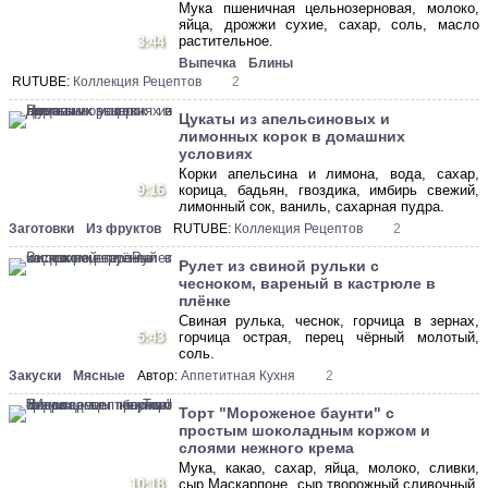
Мука пшеничная цельнозерновая, молоко,
яйца, дрожжи сухие, сахар, соль, масло
растительное.
3:44
Выпечка
Блины
RUTUBE:
Коллекция Рецептов
2
Цукаты из апельсиновых и
лимонных корок в домашних
условиях
Корки апельсина и лимона, вода, сахар,
9:16
корица, бадьян, гвоздика, имбирь свежий,
лимонный сок, ваниль, сахарная пудра.
Заготовки
Из фруктов
RUTUBE:
Коллекция Рецептов
2
Рулет из свиной рульки с
чесноком, вареный в кастрюле в
плёнке
Свиная рулька, чеснок, горчица в зернах,
5:43
горчица острая, перец чёрный молотый,
соль.
Закуски
Мясные
Автор:
Аппетитная Кухня
2
Торт "Мороженое баунти" с
простым шоколадным коржом и
слоями нежного крема
Мука, какао, сахар, яйца, молоко, сливки,
10:18
сыр Маскарпоне, сыр творожный сливочный,