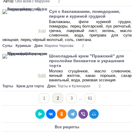
Автор:
Обо всем с Марусей
2
Суп с баклажанами, помидорами,
перцем и куриной грудкой
Баклажаны, филе куриной грудки,
помидоры, перец болгарский, лук репчатый,
гречка, лавровый лист, зелень, масло
7:44
сливочное, вода, приправа для супа
овощная, перец чёрный молотый, соль, сметана.
Супы
Куриные
Дзен:
Марина Чернова
2
Шоколадный крем "Пражский" для
прослойки бисквитов и украшения
торта
Молоко сгущённое, масло сливочное,
5:26
яичный желток, какао порошок, сахар
ванильный, вода, ромовая эссенция.
Торты
Крем для торта
Дзен:
Торты и Кулинария
2
1
2
3
...
61
Все рецепты