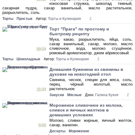
кокосовая стружка, шоколад темный,
сахарная пудра, сахар ванильный, масло растительное,
разрыхлитель, соль.
Торты
Простые
Автор:
Торты и Кулинария
2
Торт "Прага" по простому и
быстрому рецепту
Мука, какао, разрыхлитель, яйца, соль,
сахар ванильный, сахар, молоко, масло
сливочное, вода, молоко сгущённое,
10:34
ромовый ароматизатор, джем абрикосовый.
Торты
Шоколадные
Автор:
Торты и Кулинария
2
Домашняя буженина из свинины в
духовке на новогодний стол
Свинина, чеснок, специи для мяса, соль,
перец чёрный молотый, масло
растительное.
11:34
Закуски
Мясные
Дзен:
Галина Кухня
2
Мороженое сливочное из молока,
сливок и яичных желтков в
домашних условиях
Молоко, сливки жирные, яичный желток,
5:56
сахар, ванилин.
Десерты
Мороженое