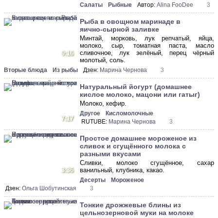
Салаты
Рыбные
Автор:
Alina FooDee
3
Рыба в овощном маринаде в
яично-сырной заливке
Минтай, морковь, лук репчатый, яйца,
молоко, сыр, томатная паста, масло
сливочное, лук зелёный, перец чёрный
9:16
молотый, соль.
Вторые блюда
Из рыбы
Дзен:
Марина Чернова
3
Натуральный йогурт (домашнее
кислое молоко, мацони или гатыг)
Молоко, кефир.
Другое
Кисломолочные
7:17
RUTUBE:
Марина Чернова
3
Простое домашнее мороженое из
сливок и сгущённого молока с
разными вкусами
Сливки, молоко сгущённое, сахар
3:36
ванильный, клубника, какао.
Десерты
Мороженое
Дзен:
Ольга Шобутинская
3
Тонкие дрожжевые блины из
цельнозерновой муки на молоке