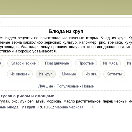
)
Блюда из круп
ся видео рецепты по приготовлению вкусных вторых блюд из круп. Кр
ные зёрна каких-либо зерновых культур, например, рис, гречиха, куку
глеводов, благодаря чему организм получает энергию довольно длите
стиками и хорошо усваиваются.
а
Классические
Праздничные
Простые
Из мяса
Из
Из овощей
Из круп
Мучные
Из яиц
Котлеты
Лучшие
·
Популярные
·
Новые
тулак с рисом и овощами
тулак, рис, лук репчатый, морковь, масло растительное, перец чёрный м
рые блюда
Из круп
RUTUBE:
Марина Чернова
4