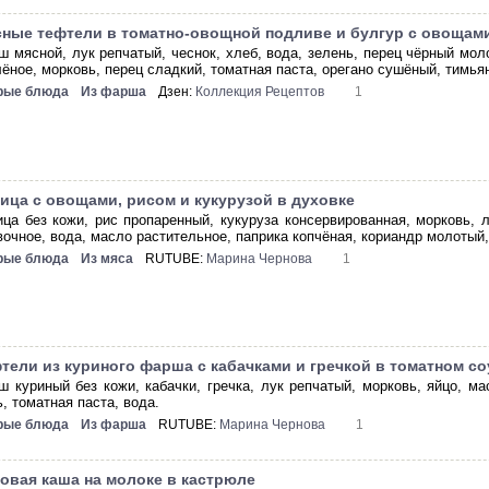
ные тефтели в томатно-овощной подливе и булгур с овощами
ш мясной, лук репчатый, чеснок, хлеб, вода, зелень, перец чёрный мол
ёное, морковь, перец сладкий, томатная паста, орегано сушёный, тимьян
рые блюда
Из фарша
Дзен:
Коллекция Рецептов
1
ица с овощами, рисом и кукурузой в духовке
ица без кожи, рис пропаренный, кукуруза консервированная, морковь, 
вочное, вода, масло растительное, паприка копчёная, кориандр молотый
рые блюда
Из мяса
RUTUBE:
Марина Чернова
1
тели из куриного фарша с кабачками и гречкой в томатном со
ш куриный без кожи, кабачки, гречка, лук репчатый, морковь, яйцо, м
, томатная паста, вода.
рые блюда
Из фарша
RUTUBE:
Марина Чернова
1
овая каша на молоке в кастрюле