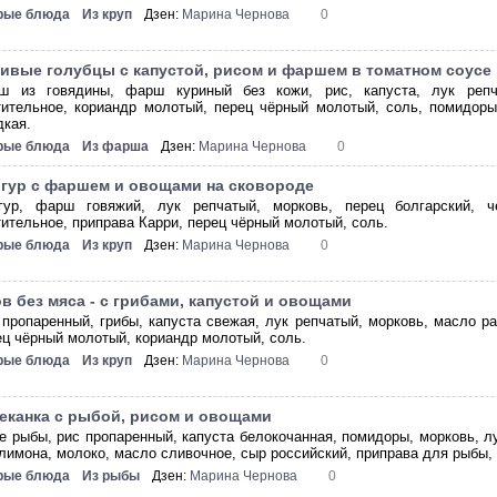
рые блюда
Из круп
Дзен:
Марина Чернова
0
ивые голубцы с капустой, рисом и фаршем в томатном соусе
ш из говядины, фарш куриный без кожи, рис, капуста, лук репч
тительное, кориандр молотый, перец чёрный молотый, соль, помидоры,
дкая.
рые блюда
Из фарша
Дзен:
Марина Чернова
0
гур с фаршем и овощами на сковороде
гур, фарш говяжий, лук репчатый, морковь, перец болгарский, ч
тительное, приправа Карри, перец чёрный молотый, соль.
рые блюда
Из круп
Дзен:
Марина Чернова
0
в без мяса - с грибами, капустой и овощами
 пропаренный, грибы, капуста свежая, лук репчатый, морковь, масло ра
ец чёрный молотый, кориандр молотый, соль.
рые блюда
Из круп
Дзен:
Марина Чернова
0
еканка с рыбой, рисом и овощами
е рыбы, рис пропаренный, капуста белокочанная, помидоры, морковь, лу
 лимона, молоко, масло сливочное, сыр российский, приправа для рыбы,
рые блюда
Из рыбы
Дзен:
Марина Чернова
0