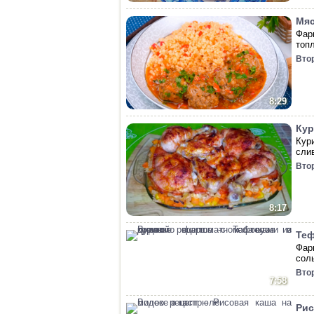
Мяс
Фар
топл
Вто
8:29
Кур
Кур
сли
Вто
8:17
Теф
Фар
соль
Вто
7:58
Рис