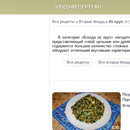
VIDEO-RECEPTY.RU
Все рецепты
»
Вторые блюда
»
Из круп
(82
В категории «Блюда из круп» находят
представляющий собой цельные или дроблё
содержится большое количество сложных у
обладают отличными вкусовыми характери
Все рецепты
Все вторые блюд
Пор
Пор
Вто
3:30