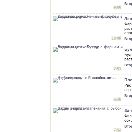
Вто
9:09
Лен
Фар
рас
сла
10:40
Вто
Бул
Бул
рас
Вто
7:59
Пло
Рис
пер
Вто
5:50
Зап
Фил
сок
Вто
7:56