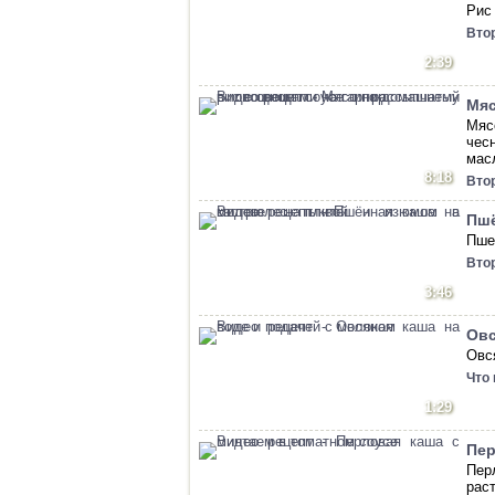
Рис
Вто
2:39
Мяс
Мяс
чес
мас
8:18
Вто
Пшё
Пше
Вто
3:46
Овс
Овс
Что
1:29
Пер
Пер
рас