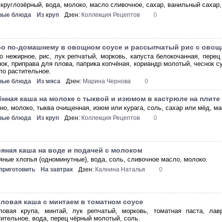
 круглозёрный, вода, молоко, масло сливочное, сахар, ванильный сахар,
рые блюда
Из круп
Дзен:
Коллекция Рецептов
0
о по-домашнему в овощном соусе и рассыпчатый рис с овощ
о нежирное, рис, лук репчатый, морковь, капуста белокочанная, перец
нок, приправа для плова, паприка копчёная, кориандр молотый, чеснок с
ло растительное.
рые блюда
Из мяса
Дзен:
Марина Чернова
0
нная каша на молоке с тыквой и изюмом в кастрюле на плите
но, молоко, тыква очищенная, изюм или курага, соль, сахар или мёд, м
рые блюда
Из круп
Дзен:
Коллекция Рецептов
0
яная каша на воде и подачей с молоком
яные хлопья (одноминутные), вода, соль, сливочное масло, молоко.
 приготовить
На завтрак
Дзен:
Калнина Наталья
0
ловая каша с минтаем в томатном соусе
ловая крупа, минтай, лук репчатый, морковь, томатная паста, ла
тительное, вода, перец чёрный молотый, соль.