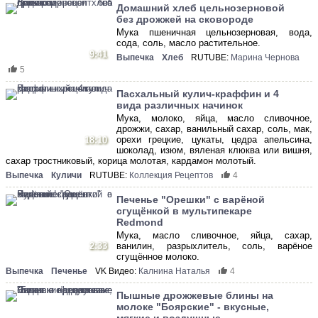
Домашний хлеб цельнозерновой
без дрожжей на сковороде
Мука пшеничная цельнозерновая, вода,
сода, соль, масло растительное.
9:41
Выпечка
Хлеб
RUTUBE:
Марина Чернова
5
Пасхальный кулич-краффин и 4
вида различных начинок
Мука, молоко, яйца, масло сливочное,
дрожжи, сахар, ванильный сахар, соль, мак,
орехи грецкие, цукаты, цедра апельсина,
18:10
шоколад, изюм, вяленая клюква или вишня,
сахар тростниковый, корица молотая, кардамон молотый.
Выпечка
Куличи
RUTUBE:
Коллекция Рецептов
4
Печенье "Орешки" с варёной
сгущёнкой в мультипекаре
Redmond
Мука, масло сливочное, яйца, сахар,
2:33
ванилин, разрыхлитель, соль, варёное
сгущённое молоко.
Выпечка
Печенье
VK Видео:
Калнина Наталья
4
Пышные дрожжевые блины на
молоке "Боярские" - вкусные,