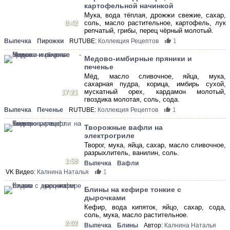
картофельной начинкой
Мука, вода тёплая, дрожжи свежие, сахар,
8:42
соль, масло растительное, картофель, лук
репчатый, грибы, перец чёрный молотый.
Выпечка
Пирожки
RUTUBE:
Коллекция Рецептов
1
Медово-имбирные пряники и
печенье
Мёд, масло сливочное, яйца, мука,
сахарная пудра, корица, имбирь сухой,
мускатный орех, кардамон молотый,
17:21
гвоздика молотая, соль, сода.
Выпечка
Печенье
RUTUBE:
Коллекция Рецептов
1
Творожные вафли на
электрогриле
Творог, мука, яйца, сахар, масло сливочное,
разрыхлитель, ванилин, соль.
1:58
Выпечка
Вафли
VK Видео:
Калнина Наталья
1
Блины на кефире тонкие с
дырочками
Кефир, вода кипяток, яйцо, сахар, сода,
соль, мука, масло растительное.
2:02
Выпечка
Блины
Автор:
Калнина Наталья