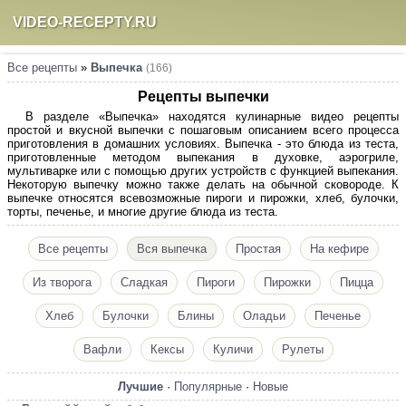
VIDEO-RECEPTY.RU
Все рецепты
»
Выпечка
(166)
Рецепты выпечки
В разделе «Выпечка» находятся кулинарные видео рецепты
простой и вкусной выпечки с пошаговым описанием всего процесса
приготовления в домашних условиях. Выпечка - это блюда из теста,
приготовленные методом выпекания в духовке, аэрогриле,
мультиварке или с помощью других устройств с функцией выпекания.
Некоторую выпечку можно также делать на обычной сковороде. К
выпечке относятся всевозможные пироги и пирожки, хлеб, булочки,
торты, печенье, и многие другие блюда из теста.
Все рецепты
Вся выпечка
Простая
На кефире
Из творога
Сладкая
Пироги
Пирожки
Пицца
Хлеб
Булочки
Блины
Оладьи
Печенье
Вафли
Кексы
Куличи
Рулеты
Лучшие
·
Популярные
·
Новые