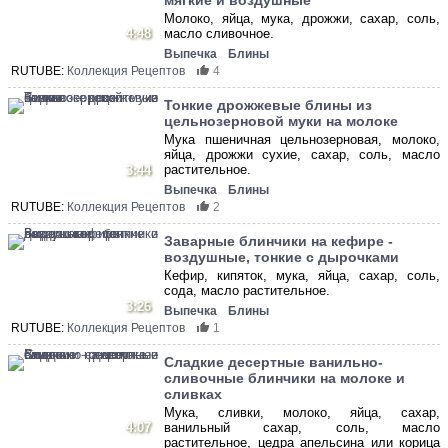
мягкие и воздушные
Молоко, яйца, мука, дрожжи, сахар, соль,
4:48
масло сливочное.
Выпечка
Блины
RUTUBE:
Коллекция Рецептов
4
Тонкие дрожжевые блины из
цельнозерновой муки на молоке
Мука пшеничная цельнозерновая, молоко,
яйца, дрожжи сухие, сахар, соль, масло
растительное.
3:44
Выпечка
Блины
RUTUBE:
Коллекция Рецептов
2
Заварные блинчики на кефире -
воздушные, тонкие с дырочками
Кефир, кипяток, мука, яйца, сахар, соль,
сода, масло растительное.
3:26
Выпечка
Блины
RUTUBE:
Коллекция Рецептов
1
Сладкие десертные ванильно-
сливочные блинчики на молоке и
сливках
Мука, сливки, молоко, яйца, сахар,
4:07
ванильный сахар, соль, масло
растительное, цедра апельсина или корица