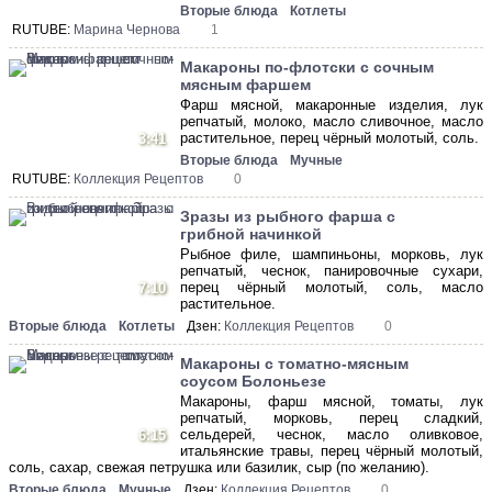
Вторые блюда
Котлеты
RUTUBE:
Марина Чернова
1
Макароны по-флотски с сочным
мясным фаршем
Фарш мясной, макаронные изделия, лук
репчатый, молоко, масло сливочное, масло
растительное, перец чёрный молотый, соль.
3:41
Вторые блюда
Мучные
RUTUBE:
Коллекция Рецептов
0
Зразы из рыбного фарша с
грибной начинкой
Рыбное филе, шампиньоны, морковь, лук
репчатый, чеснок, панировочные сухари,
перец чёрный молотый, соль, масло
7:10
растительное.
Вторые блюда
Котлеты
Дзен:
Коллекция Рецептов
0
Макароны с томатно-мясным
соусом Болоньезе
Макароны, фарш мясной, томаты, лук
репчатый, морковь, перец сладкий,
сельдерей, чеснок, масло оливковое,
6:15
итальянские травы, перец чёрный молотый,
соль, сахар, свежая петрушка или базилик, сыр (по желанию).
Вторые блюда
Мучные
Дзен:
Коллекция Рецептов
0