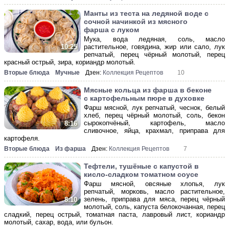
Манты из теста на ледяной воде с
сочной начинкой из мясного
фарша с луком
Мука, вода ледяная, соль, масло
растительное, говядина, жир или сало, лук
10:25
репчатый, перец чёрный молотый, перец
красный острый, зира, кориандр молотый.
Вторые блюда
Мучные
Дзен:
Коллекция Рецептов
10
Мясные кольца из фарша в беконе
с картофельным пюре в духовке
Фарш мясной, лук репчатый, чеснок, белый
хлеб, перец чёрный молотый, соль, бекон
сырокопчёный, картофель, масло
8:16
сливочное, яйца, крахмал, приправа для
картофеля.
Вторые блюда
Из фарша
Дзен:
Коллекция Рецептов
7
Тефтели, тушёные с капустой в
кисло-сладком томатном соусе
Фарш мясной, овсяные хлопья, лук
репчатый, морковь, масло растительное,
зелень, приправа для мяса, перец чёрный
8:10
молотый, соль, капуста белокочанная, перец
сладкий, перец острый, томатная паста, лавровый лист, кориандр
молотый, сахар, вода, или бульон.