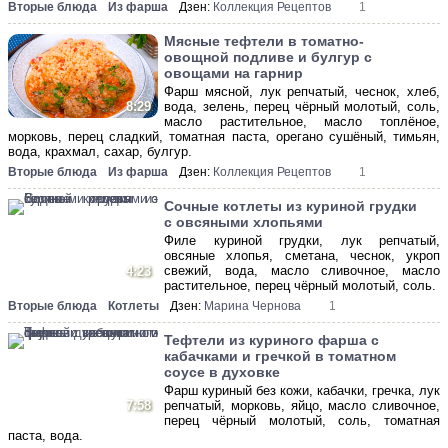
Вторые блюда
Из фарша
Дзен:
Коллекция Рецептов
1
Мясные тефтели в томатно-
овощной подливе и булгур с
овощами на гарнир
Фарш мясной, лук репчатый, чеснок, хлеб,
вода, зелень, перец чёрный молотый, соль,
8:29
масло растительное, масло топлёное,
морковь, перец сладкий, томатная паста, орегано сушёный, тимьян,
вода, крахмал, сахар, булгур.
Вторые блюда
Из фарша
Дзен:
Коллекция Рецептов
1
Сочные котлеты из куриной грудки
с овсяными хлопьями
Филе куриной грудки, лук репчатый,
овсяные хлопья, сметана, чеснок, укроп
свежий, вода, масло сливочное, масло
4:23
растительное, перец чёрный молотый, соль.
Вторые блюда
Котлеты
Дзен:
Марина Чернова
1
Тефтели из куриного фарша с
кабачками и гречкой в томатном
соусе в духовке
Фарш куриный без кожи, кабачки, гречка, лук
7:58
репчатый, морковь, яйцо, масло сливочное,
перец чёрный молотый, соль, томатная
паста, вода.