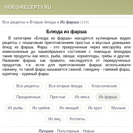
VIDEO-RECEPTY.RU
Все рецепты
»
Вторые блюда
»
Из фарша
(104)
Блюда из фарша
В категории «Блюда из фарша» находятся кулинарные видео
рецепты с пошаговым приготовлением простых и вкусных домашних
блюд из фарша. Фарш - это прокрученные через мясорубку или
измельченные до кашеобразного состояния с помощью блендера
такие продукты как мясо, рыба, овощи, корнеплоды, грибы и другие.
Название фарша, как правило, наследуется от перекрученных
продуктов, т.е. если для приготовления фарша использовали
свинину, то такой фарш называется свиной, говядину - говяжий фарш,
курятину - куриный фарш.
Все рецепты
Все вторые блюда
Классические
Праздничные
Простые
Из мяса
Из фарша
Из рыбы
Из грибов
Из овощей
Из круп
Мучные
Из яиц
Котлеты
Лучшие
·
Популярные
·
Новые