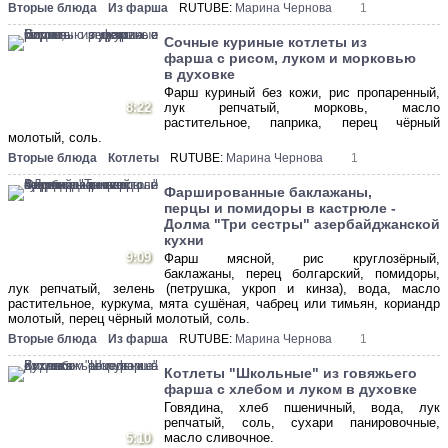
Вторые блюда
Из фарша
RUTUBE:
Марина Чернова
1
Сочные куриные котлеты из
фарша с рисом, луком и морковью
в духовке
Фарш куриный без кожи, рис пропаренный,
8:22
лук репчатый, морковь, масло
растительное, паприка, перец чёрный
молотый, соль.
Вторые блюда
Котлеты
RUTUBE:
Марина Чернова
1
Фаршированные баклажаны,
перцы и помидоры в кастрюле -
Долма "Три сестры" азербайджанской
кухни
9:09
Фарш мясной, рис круглозёрный,
баклажаны, перец болгарский, помидоры,
лук репчатый, зелень (петрушка, укроп и кинза), вода, масло
растительное, куркума, мята сушёная, чабрец или тимьян, кориандр
молотый, перец чёрный молотый, соль.
Вторые блюда
Из фарша
RUTUBE:
Марина Чернова
1
Котлеты "Школьные" из говяжьего
фарша с хлебом и луком в духовке
Говядина, хлеб пшеничный, вода, лук
репчатый, соль, сухари панировочные,
масло сливочное.
5:10