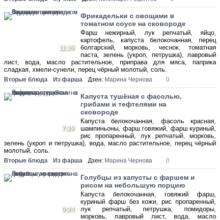
Фрикадельки с овощами в
томатном соусе на сковороде
Фарш нежирный, лук репчатый, яйцо,
картофель, капуста белокочанная, перец
болгарский, морковь, чеснок, томатная
11:39
паста, зелень (укроп, петрушка), лавровый
лист, вода, масло растительное, приправа для мяса, паприка
сладкая, хмели-сунели, перец чёрный молотый, соль.
Вторые блюда
Из фарша
Дзен:
Марина Чернова
0
Капуста тушёная с фасолью,
грибами и тефтелями на
сковороде
Капуста белокочанная, фасоль красная,
7:29
шампиньоны, фарш говяжий, фарш куриный,
рис пропаренный, лук репчатый, морковь,
зелень (укроп и петрушка), вода, масло растительное, перец чёрный
молотый, соль.
Вторые блюда
Из фарша
Дзен:
Марина Чернова
0
Голубцы из капусты с фаршем и
рисом на небольшую порцию
Капуста белокочанная, говяжий фарш,
куриный фарш без кожи, рис пропаренный,
лук репчатый, петрушка, помидоры,
9:24
морковь, лавровый лист, вода, масло