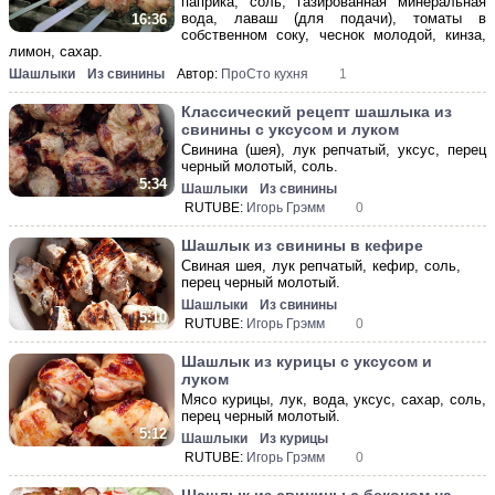
паприка, соль, газированная минеральная
вода, лаваш (для подачи), томаты в
16:36
собственном соку, чеснок молодой, кинза,
лимон, сахар.
Шашлыки
Из свинины
Автор:
ПроСто кухня
1
Классический рецепт шашлыка из
свинины с уксусом и луком
Свинина (шея), лук репчатый, уксус, перец
черный молотый, соль.
5:34
Шашлыки
Из свинины
RUTUBE:
Игорь Грэмм
0
Шашлык из свинины в кефире
Свиная шея, лук репчатый, кефир, соль,
перец черный молотый.
Шашлыки
Из свинины
5:10
RUTUBE:
Игорь Грэмм
0
Шашлык из курицы с уксусом и
луком
Мясо курицы, лук, вода, уксус, сахар, соль,
перец черный молотый.
5:12
Шашлыки
Из курицы
RUTUBE:
Игорь Грэмм
0