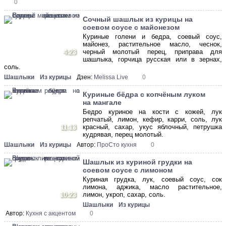
0
Сочный шашлык из курицы на
соевом соусе с майонезом
Куриные голени и бедра, соевый соус,
майонез, растительное масло, чеснок,
черный молотый перец, приправа для
4:23
шашлыка, горчица русская или в зернах,
соль.
Шашлыки
Из курицы
Дзен:
Melissa Live
0
Куриные бёдра с копчёным луком
на мангале
Бедро куриное на кости с кожей, лук
репчатый, лимон, кефир, карри, соль, лук
красный, сахар, укус яблочный, петрушка
11:13
кудрявая, перец молотый.
Шашлыки
Из курицы
Автор:
ПроСто кухня
0
Шашлык из куриной грудки на
соевом соусе с лимоном
Куриная грудка, лук, соевый соус, сок
лимона, аджика, масло растительное,
лимон, укроп, сахар, соль.
10:23
Шашлыки
Из курицы
Автор:
Кухня с акцентом
0