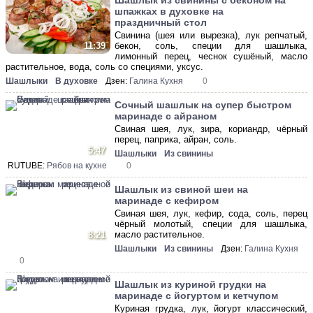
Шашлык из свинины с беконом на
шпажках в духовке на
праздничный стол
Свинина (шея или вырезка), лук репчатый,
бекон, соль, специи для шашлыка,
11:39
лимонный перец, чеснок сушёный, масло
растительное, вода, соль со специями, уксус.
Шашлыки
В духовке
Дзен:
Галина Кухня
0
Сочный шашлык на супер быстром
маринаде с айраном
Свиная шея, лук, зира, кориандр, чёрный
перец, паприка, айран, соль.
5:47
Шашлыки
Из свинины
RUTUBE:
Рябов на кухне
0
Шашлык из свиной шеи на
маринаде с кефиром
Свиная шея, лук, кефир, сода, соль, перец
чёрный молотый, специи для шашлыка,
масло растительное.
8:21
Шашлыки
Из свинины
Дзен:
Галина Кухня
0
Шашлык из куриной грудки на
маринаде с йогуртом и кетчупом
Куриная грудка, лук, йогурт классический,