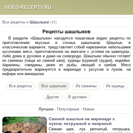
VIDEO-RECEPTY.RU
Все рецепты
»
Шашлыки
(40)
Рецепты шашлыков
В разделе «Шашлыки» находятся пошаговые видео рецепты по
приготовлению вкусных и сочных шашлыков. Шашлык, в
классическом варианте, представляет собой нарезанное небольшими
кусочками мясо, приготовленное на мангале с углями на шампурах,
либо дома в духовке и даже на сковороде. Шашлыки обычно готовят
из свинины (чаще из свиной шеи), курицы (куриной грудки), индейки,
баранины, говядины, реже из рыбы, овощей и грибов. Мясо
предварительно маринуется в маринаде с уксусом и луком, на
кефире или минералке.
Все рецепты
Все шашлыки
Из свинины
Из курицы
Другие
В духовке
Лучшие
·
Популярные
·
Новые
Свиной шашлык на маринаде с
луком, петрушкой и паприкой
Свиная шея, лук репчатый, петрушка,