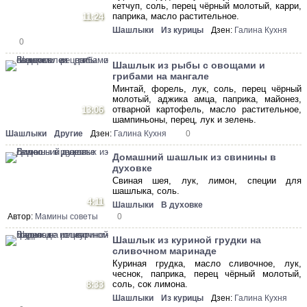
кетчуп, соль, перец чёрный молотый, карри,
паприка, масло растительное.
11:24
Шашлыки
Из курицы
Дзен:
Галина Кухня
0
Шашлык из рыбы с овощами и
грибами на мангале
Минтай, форель, лук, соль, перец чёрный
молотый, аджика амца, паприка, майонез,
отварной картофель, масло растительное,
13:06
шампиньоны, перец, лук и зелень.
Шашлыки
Другие
Дзен:
Галина Кухня
0
Домашний шашлык из свинины в
духовке
Свиная шея, лук, лимон, специи для
шашлыка, соль.
4:11
Шашлыки
В духовке
Автор:
Мамины советы
0
Шашлык из куриной грудки на
сливочном маринаде
Куриная грудка, масло сливочное, лук,
чеснок, паприка, перец чёрный молотый,
соль, сок лимона.
8:33
Шашлыки
Из курицы
Дзен:
Галина Кухня