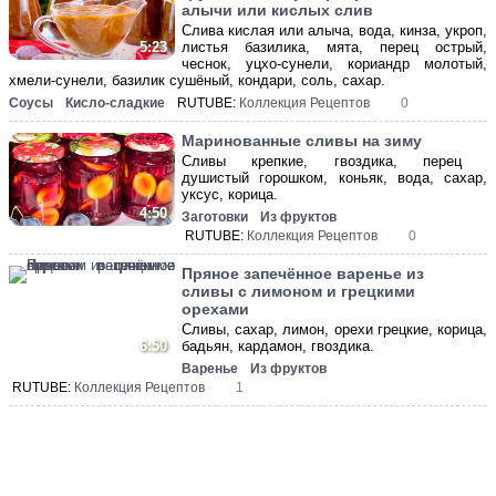
алычи или кислых слив
Слива кислая или алыча, вода, кинза, укроп,
листья базилика, мята, перец острый,
5:23
чеснок, уцхо-сунели, кориандр молотый,
хмели-сунели, базилик сушёный, кондари, соль, сахар.
Соусы
Кисло-сладкие
RUTUBE:
Коллекция Рецептов
0
Маринованные сливы на зиму
Сливы крепкие, гвоздика, перец
душистый горошком, коньяк, вода, сахар,
уксус, корица.
4:50
Заготовки
Из фруктов
RUTUBE:
Коллекция Рецептов
0
Пряное запечённое варенье из
сливы с лимоном и грецкими
орехами
Сливы, сахар, лимон, орехи грецкие, корица,
6:50
бадьян, кардамон, гвоздика.
Варенье
Из фруктов
RUTUBE:
Коллекция Рецептов
1