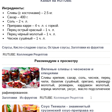
Канал на RUTUBE
Ингредиенты:
Сливы (с косточками) – 2.5 кг.
Сахар – 400 г.
Соль – 2 ч. л.
Приправа карри – 4 ч. л. с горкой.
Перец острый красный – 1 ч. л.
Перец чёрный молотый – 1 ч. л.
Чеснок сушёный – 1 ч. л.
Соусы
,
Кисло-сладкие соусы
,
Острые соусы
,
Заготовки из фруктов
RUTUBE:
Коллекция Рецептов
Рекомендуем к просмотру
Вяленые сливы с чесноком и
специями
Сливы крепкие, сахар, соль, чеснок, перец
чили, базилик сушёный, орегано, кориандр
молотый, розмарин, кардамон молотый,
10:02
корица молотая, уксус, масло подсолнечное
рафинированное.
Заготовки
Из фруктов
RUTUBE:
Коллекция Рецептов
1
Соус Ткемали - знаменитый
грузинский соус-приправа из