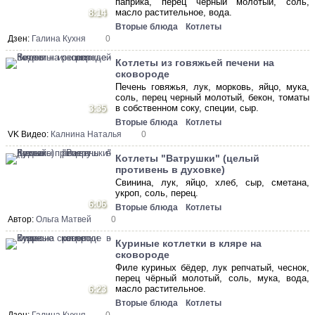
паприка, перец чёрный молотый, соль,
масло растительное, вода.
8:14
Вторые блюда
Котлеты
Дзен:
Галина Кухня
0
Котлеты из говяжьей печени на
сковороде
Печень говяжья, лук, морковь, яйцо, мука,
соль, перец черный молотый, бекон, томаты
в собственном соку, специи, сыр.
3:35
Вторые блюда
Котлеты
VK Видео:
Калнина Наталья
0
Котлеты "Ватрушки" (целый
противень в духовке)
Свинина, лук, яйцо, хлеб, сыр, сметана,
укроп, соль, перец.
6:06
Вторые блюда
Котлеты
Автор:
Ольга Матвей
0
Куриные котлетки в кляре на
сковороде
Филе куриных бёдер, лук репчатый, чеснок,
перец чёрный молотый, соль, мука, вода,
масло растительное.
6:23
Вторые блюда
Котлеты