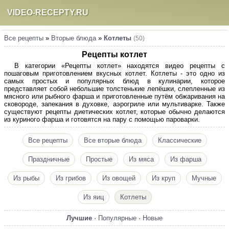
VIDEO-RECEPTY.RU
Все рецепты
»
Вторые блюда
»
Котлеты
(50)
Рецепты котлет
В категории «Рецепты котлет» находятся видео рецепты с
пошаговым приготовлением вкусных котлет. Котлеты - это одно из
самых простых и популярных блюд в кулинарии, которое
представляет собой небольшие толстенькие лепёшки, слепленные из
мясного или рыбного фарша и приготовленные путём обжаривания на
сковороде, запекания в духовке, аэрогриле или мультиварке. Также
существуют рецепты диетических котлет, которые обычно делаются
из куриного фарша и готовятся на пару с помощью пароварки.
Все рецепты
Все вторые блюда
Классические
Праздничные
Простые
Из мяса
Из фарша
Из рыбы
Из грибов
Из овощей
Из круп
Мучные
Из яиц
Котлеты
Лучшие
·
Популярные
·
Новые