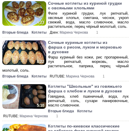
Сочные котлеты из куриной грудки
с овсяными хлопьями
Филе куриной грудки, лук репчатый,
овсяные хлопья, сметана, чеснок, укроп
свежий, вода, масло сливочное, масло
4:23
растительное, перец чёрный молотый, соль.
Вторые блюда
Котлеты
Дзен:
Марина Чернова
1
Сочные куриные котлеты из
фарша с рисом, луком и морковью
в духовке
Фарш куриный без кожи, рис пропаренный,
лук репчатый, морковь, масло
8:22
растительное, паприка, перец чёрный
молотый, соль.
Вторые блюда
Котлеты
RUTUBE:
Марина Чернова
1
Котлеты "Школьные" из говяжьего
фарша с хлебом и луком в духовке
Говядина, хлеб пшеничный, вода, лук
репчатый, соль, сухари панировочные,
масло сливочное.
5:10
Вторые блюда
Котлеты
RUTUBE:
Марина Чернова
1
Котлеты по-киевски классические
из отбитого филе куриной грудки