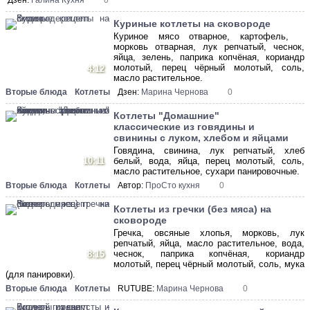
Дзен:
Галина Кухня
0
Куриные котлеты на сковороде
Куриное мясо отварное, картофель,
морковь отварная, лук репчатый, чеснок,
яйца, зелень, паприка копчёная, кориандр
молотый, перец чёрный молотый, соль,
4:12
масло растительное.
Вторые блюда
Котлеты
Дзен:
Марина Чернова
0
Котлеты "Домашние"
классические из говядины и
свинины с луком, хлебом и яйцами
Говядина, свинина, лук репчатый, хлеб
10:11
белый, вода, яйца, перец молотый, соль,
масло растительное, сухари панировочные.
Вторые блюда
Котлеты
Автор:
ПроСто кухня
0
Котлеты из гречки (без мяса) на
сковороде
Гречка, овсяные хлопья, морковь, лук
репчатый, яйца, масло растительное, вода,
чеснок, паприка копчёная, кориандр
8:15
молотый, перец чёрный молотый, соль, мука
(для панировки).
Вторые блюда
Котлеты
RUTUBE:
Марина Чернова
0