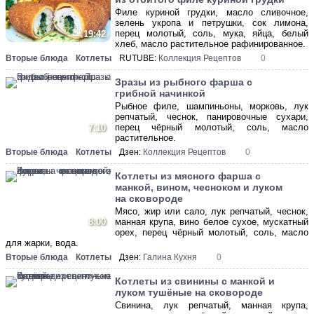
Филе куриной грудки, масло сливочное,
зелень укропа и петрушки, сок лимона,
перец молотый, соль, мука, яйца, белый
19:42
хлеб, масло растительное рафинированное.
Вторые блюда
Котлеты
RUTUBE:
Коллекция Рецептов
0
Зразы из рыбного фарша с
грибной начинкой
Рыбное филе, шампиньоны, морковь, лук
репчатый, чеснок, панировочные сухари,
перец чёрный молотый, соль, масло
7:10
растительное.
Вторые блюда
Котлеты
Дзен:
Коллекция Рецептов
0
Котлеты из мясного фарша с
манкой, вином, чесноком и луком
на сковороде
Мясо, жир или сало, лук репчатый, чеснок,
8:00
манная крупа, вино белое сухое, мускатный
орех, перец чёрный молотый, соль, масло
для жарки, вода.
Вторые блюда
Котлеты
Дзен:
Галина Кухня
0
Котлеты из свинины с манкой и
луком тушёные на сковороде
Свинина, лук репчатый, манная крупа,