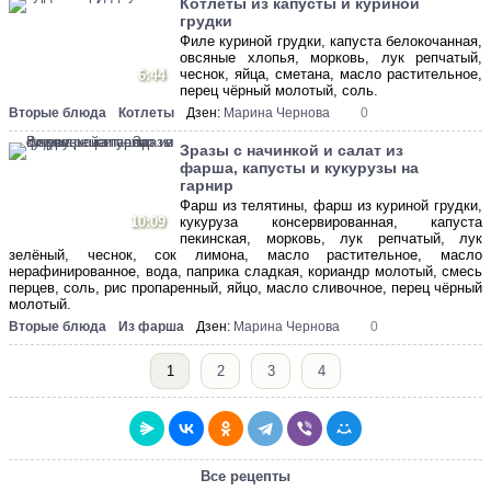
Котлеты из капусты и куриной
грудки
Филе куриной грудки, капуста белокочанная,
овсяные хлопья, морковь, лук репчатый,
чеснок, яйца, сметана, масло растительное,
6:44
перец чёрный молотый, соль.
Вторые блюда
Котлеты
Дзен:
Марина Чернова
0
Зразы с начинкой и салат из
фарша, капусты и кукурузы на
гарнир
Фарш из телятины, фарш из куриной грудки,
10:09
кукуруза консервированная, капуста
пекинская, морковь, лук репчатый, лук
зелёный, чеснок, сок лимона, масло растительное, масло
нерафинированное, вода, паприка сладкая, кориандр молотый, смесь
перцев, соль, рис пропаренный, яйцо, масло сливочное, перец чёрный
молотый.
Вторые блюда
Из фарша
Дзен:
Марина Чернова
0
1
2
3
4
Все рецепты