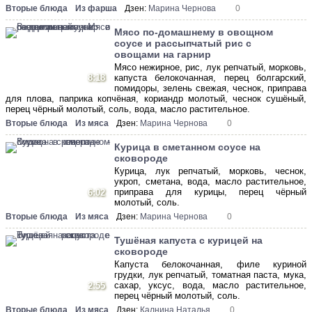
Вторые блюда
Из фарша
Дзен:
Марина Чернова
0
Мясо по-домашнему в овощном
соусе и рассыпчатый рис с
овощами на гарнир
Мясо нежирное, рис, лук репчатый, морковь,
8:18
капуста белокочанная, перец болгарский,
помидоры, зелень свежая, чеснок, приправа
для плова, паприка копчёная, кориандр молотый, чеснок сушёный,
перец чёрный молотый, соль, вода, масло растительное.
Вторые блюда
Из мяса
Дзен:
Марина Чернова
0
Курица в сметанном соусе на
сковороде
Курица, лук репчатый, морковь, чеснок,
укроп, сметана, вода, масло растительное,
приправа для курицы, перец чёрный
6:02
молотый, соль.
Вторые блюда
Из мяса
Дзен:
Марина Чернова
0
Тушёная капуста с курицей на
сковороде
Капуста белокочанная, филе куриной
грудки, лук репчатый, томатная паста, мука,
сахар, уксус, вода, масло растительное,
2:55
перец чёрный молотый, соль.
Вторые блюда
Из мяса
Дзен:
Калнина Наталья
0