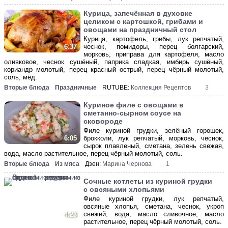
Курица, запечённая в духовке
целиком с картошкой, грибами и
овощами на праздничный стол
Курица, картофель, грибы, лук репчатый,
чеснок, помидоры, перец болгарский,
6:37
морковь, приправа для картофеля, масло
оливковое, чеснок сушёный, паприка сладкая, имбирь сушёный,
кориандр молотый, перец красный острый, перец чёрный молотый,
соль, мёд.
Вторые блюда
Праздничные
RUTUBE:
Коллекция Рецептов
3
Куриное филе с овощами в
сметанно-сырном соусе на
сковороде
Филе куриной грудки, зелёный горошек,
брокколи, лук репчатый, морковь, чеснок,
6:05
сырок плавленый, сметана, зелень свежая,
вода, масло растительное, перец чёрный молотый, соль.
Вторые блюда
Из мяса
Дзен:
Марина Чернова
1
Сочные котлеты из куриной грудки
с овсяными хлопьями
Филе куриной грудки, лук репчатый,
овсяные хлопья, сметана, чеснок, укроп
свежий, вода, масло сливочное, масло
4:23
растительное, перец чёрный молотый, соль.