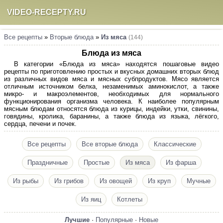
VIDEO-RECEPTY.RU
Все рецепты
»
Вторые блюда
»
Из мяса
(144)
Блюда из мяса
В категории «Блюда из мяса» находятся пошаговые видео
рецепты по приготовлению простых и вкусных домашних вторых блюд
из различных видов мяса и мясных субпродуктов. Мясо является
отличным источником белка, незаменимых аминокислот, а также
микро- и макроэлементов, необходимых для нормального
функционирования организма человека. К наиболее популярным
мясным блюдам относятся блюда из курицы, индейки, утки, свинины,
говядины, кролика, баранины, а также блюда из языка, лёгкого,
сердца, печени и почек.
Все рецепты
Все вторые блюда
Классические
Праздничные
Простые
Из мяса
Из фарша
Из рыбы
Из грибов
Из овощей
Из круп
Мучные
Из яиц
Котлеты
Лучшие
·
Популярные
·
Новые