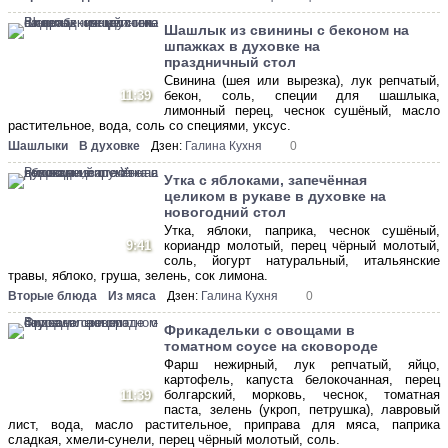
Шашлык из свинины с беконом на
шпажках в духовке на
праздничный стол
Свинина (шея или вырезка), лук репчатый,
11:39
бекон, соль, специи для шашлыка,
лимонный перец, чеснок сушёный, масло
растительное, вода, соль со специями, уксус.
Шашлыки
В духовке
Дзен:
Галина Кухня
0
Утка с яблоками, запечённая
целиком в рукаве в духовке на
новогодний стол
Утка, яблоки, паприка, чеснок сушёный,
9:41
кориандр молотый, перец чёрный молотый,
соль, йогурт натуральный, итальянские
травы, яблоко, груша, зелень, сок лимона.
Вторые блюда
Из мяса
Дзен:
Галина Кухня
0
Фрикадельки с овощами в
томатном соусе на сковороде
Фарш нежирный, лук репчатый, яйцо,
картофель, капуста белокочанная, перец
болгарский, морковь, чеснок, томатная
11:39
паста, зелень (укроп, петрушка), лавровый
лист, вода, масло растительное, приправа для мяса, паприка
сладкая, хмели-сунели, перец чёрный молотый, соль.