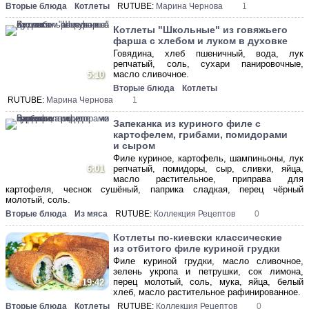
Вторые блюда
Котлеты
RUTUBE:
Марина Чернова
1
Котлеты "Школьные" из говяжьего
фарша с хлебом и луком в духовке
Говядина, хлеб пшеничный, вода, лук
репчатый, соль, сухари панировочные,
масло сливочное.
5:10
Вторые блюда
Котлеты
RUTUBE:
Марина Чернова
1
Запеканка из куриного филе с
картофелем, грибами, помидорами
и сыром
Филе куриное, картофель, шампиньоны, лук
6:01
репчатый, помидоры, сыр, сливки, яйца,
масло растительное, приправа для
картофеля, чеснок сушёный, паприка сладкая, перец чёрный
молотый, соль.
Вторые блюда
Из мяса
RUTUBE:
Коллекция Рецептов
0
Котлеты по-киевски классические
из отбитого филе куриной грудки
Филе куриной грудки, масло сливочное,
зелень укропа и петрушки, сок лимона,
перец молотый, соль, мука, яйца, белый
19:42
хлеб, масло растительное рафинированное.
Вторые блюда
Котлеты
RUTUBE:
Коллекция Рецептов
0