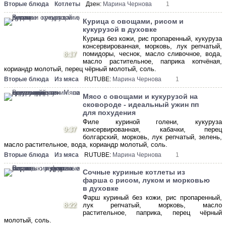
Вторые блюда
Котлеты
Дзен:
Марина Чернова
1
Курица с овощами, рисом и
кукурузой в духовке
Курица без кожи, рис пропаренный, кукуруза
консервированная, морковь, лук репчатый,
помидоры, чеснок, масло сливочное, вода,
8:17
масло растительное, паприка копчёная,
кориандр молотый, перец чёрный молотый, соль.
Вторые блюда
Из мяса
RUTUBE:
Марина Чернова
1
Мясо с овощами и кукурузой на
сковороде - идеальный ужин пп
для похудения
Филе куриной голени, кукуруза
9:37
консервированная, кабачки, перец
болгарский, морковь, лук репчатый, зелень,
масло растительное, вода, кориандр молотый, соль.
Вторые блюда
Из мяса
RUTUBE:
Марина Чернова
1
Сочные куриные котлеты из
фарша с рисом, луком и морковью
в духовке
Фарш куриный без кожи, рис пропаренный,
8:22
лук репчатый, морковь, масло
растительное, паприка, перец чёрный
молотый, соль.