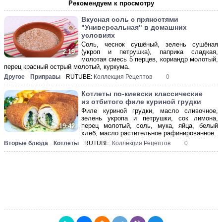
Рекомендуем к просмотру
Вкусная соль с пряностями
"Универсальная" в домашних
условиях
Соль, чеснок сушёный, зелень сушёная
(укроп и петрушка), паприка сладкая,
2:19
молотая смесь 5 перцев, кориандр молотый,
перец красный острый молотый, куркума.
Другое
Приправы
RUTUBE:
Коллекция Рецептов
0
Котлеты по-киевски классические
из отбитого филе куриной грудки
Филе куриной грудки, масло сливочное,
зелень укропа и петрушки, сок лимона,
перец молотый, соль, мука, яйца, белый
19:42
хлеб, масло растительное рафинированное.
Вторые блюда
Котлеты
RUTUBE:
Коллекция Рецептов
0