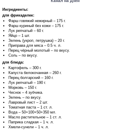
Канал на Дзен
Ингредиенты:
для фрикаделек:
Фарш говяжий нежирный – 175 г.
Фарш куриный без кожи – 175 г.
Лук репчатый – 60 г.
Яйцо – 1 шт.
Зелень (укроп, петрушка) – 20 г.
Приправа для мяса – 0.5 ч. л.
Перец чёрный молотый – по вкусу.
Соль – по вкусу.
для блюда:
Картофель – 300 г.
Капуста белокочанная – 260 г.
Перец болгарский – 160 г.
Лук репчатый – 190 г.
Морковь – 150 г.
Чеснок – 4 зубчика.
Зелень – по вкусу.
Лавровый лист – 2 шт.
Томатная паста – 1 ст. л.
Вода – 50+100+50+350 мл.
Масло растительное – 1 ст. л.
Паприка сладкая – 1 ч. л.
Хмели-сунели – 1 ч. л.