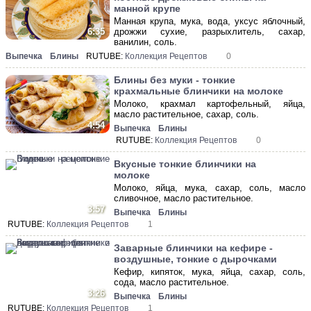
манной крупе
Манная крупа, мука, вода, уксус яблочный,
дрожжи сухие, разрыхлитель, сахар,
6:35
ванилин, соль.
Выпечка
Блины
RUTUBE:
Коллекция Рецептов
0
Блины без муки - тонкие
крахмальные блинчики на молоке
Молоко, крахмал картофельный, яйца,
масло растительное, сахар, соль.
4:54
Выпечка
Блины
RUTUBE:
Коллекция Рецептов
0
Вкусные тонкие блинчики на
молоке
Молоко, яйца, мука, сахар, соль, масло
сливочное, масло растительное.
3:57
Выпечка
Блины
RUTUBE:
Коллекция Рецептов
1
Заварные блинчики на кефире -
воздушные, тонкие с дырочками
Кефир, кипяток, мука, яйца, сахар, соль,
сода, масло растительное.
3:26
Выпечка
Блины
RUTUBE:
Коллекция Рецептов
1