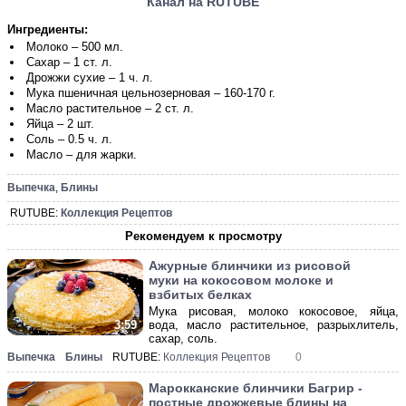
Канал на RUTUBE
Ингредиенты:
Молоко – 500 мл.
Сахар – 1 ст. л.
Дрожжи сухие – 1 ч. л.
Мука пшеничная цельнозерновая – 160-170 г.
Масло растительное – 2 ст. л.
Яйца – 2 шт.
Соль – 0.5 ч. л.
Масло – для жарки.
Выпечка
,
Блины
RUTUBE:
Коллекция Рецептов
Рекомендуем к просмотру
Ажурные блинчики из рисовой
муки на кокосовом молоке и
взбитых белках
Мука рисовая, молоко кокосовое, яйца,
вода, масло растительное, разрыхлитель,
3:59
сахар, соль.
Выпечка
Блины
RUTUBE:
Коллекция Рецептов
0
Марокканские блинчики Багрир -
постные дрожжевые блины на