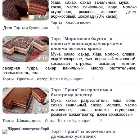
Яйца, сахар, сахар ванильный, мука,
какао, масло сливочное, вода, молоко
сгущённое, ромовая эссенция, джем
абрикосовый, шоколад (70% какао).
10:07
Торты
Классические
Дзен:
Торты и Кулинария
6
Торт "Мороженое баунти" с
простым шоколадным коржом и
слоями нежного крема
Мука, какао, сахар, яйца, молоко, сливки,
сыр Маскарпоне, сыр творожный сливочный,
10:18
кокосовая стружка, шоколад темный,
сахарная пудра, сахар ванильный, масло растительное,
разрыхлитель, соль.
Торты
Простые
Автор:
Торты и Кулинария
2
Торт "Прага" по простому и
быстрому рецепту
Мука, какао, разрыхлитель, яйца, соль,
сахар ванильный, сахар, молоко, масло
сливочное, вода, молоко сгущённое,
10:34
ромовый ароматизатор, джем абрикосовый.
Торты
Шоколадные
Автор:
Торты и Кулинария
2
Торт "Прага" классический в
домашних условиях