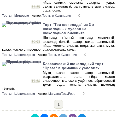
яйца, сливки, сметана, сахарная пудра,
сахар ванильный, загуститель для сливок,
12:25
сода, соль.
Торты
Медовые
Автор:
Торты и Кулинария
0
Торт "Три шоколада" из 3-х
шоколадных муссов на
шоколадном бисквите
Шоколад тёмный, шоколад молочный,
10:03
шоколад белый, сахар, сахар ванильный,
яйца, молоко, сливки, вода, желатин, мука,
какао, масло сливочное, разрыхлитель, соль.
Торты
Шоколадные
Автор:
Торты и Кулинария
0
Классический шоколадный торт
"Прага" в домашних условиях
Мука, какао, сахар, сахар ванильный,
разрыхлитель, соль, яйца, масло
сливочное, молоко сгущённое, абрикосовый
12:26
джем, вода, коньяк, сливки, шоколад
тёмный.
Торты
Шоколадные
Автор:
MaryanaTastyFood
0
1