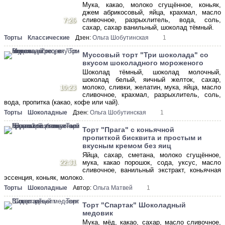
Мука, какао, молоко сгущённое, коньяк,
джем абрикосовый, яйца, крахмал, масло
сливочное, разрыхлитель, вода, соль,
7:26
сахар, сахар ванильный, шоколад тёмный.
Торты
Классические
Дзен:
Ольга Шобутинская
1
Муссовый торт "Три шоколада" со
вкусом шоколадного мороженого
Шоколад тёмный, шоколад молочный,
шоколад белый, яичный желток, сахар,
молоко, сливки, желатин, мука, яйца, масло
10:23
сливочное, крахмал, разрыхлитель, соль,
вода, пропитка (какао, кофе или чай).
Торты
Шоколадные
Дзен:
Ольга Шобутинская
1
Торт "Прага" с коньячной
пропиткой бисквита и простым и
вкусным кремом без яиц
Яйца, сахар, сметана, молоко сгущённое,
22:31
мука, какао порошок, сода, уксус, масло
сливочное, ванильный экстракт, коньячная
эссенция, коньяк, молоко.
Торты
Шоколадные
Автор:
Ольга Матвей
1
Торт "Спартак" Шоколадный
медовик
Мука, мёд, какао, сахар, масло сливочное,