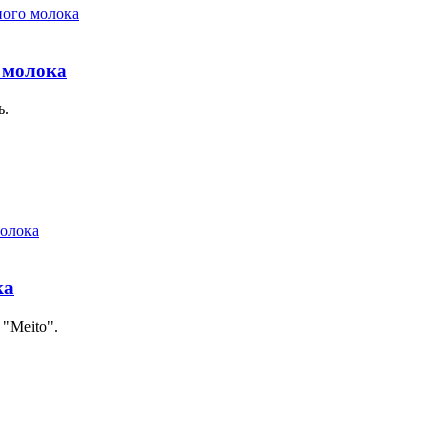
 молока
ь.
ка
 "Meito".