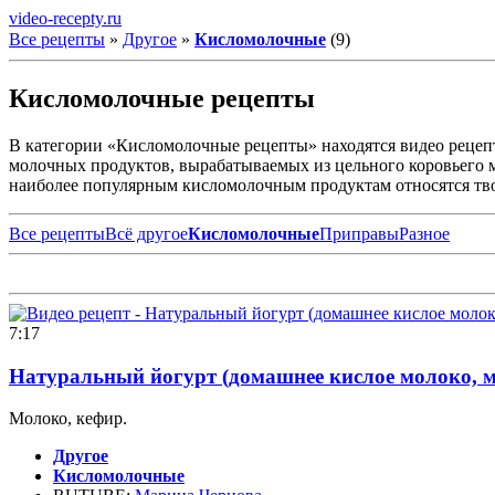
video-recepty.ru
Все рецепты
»
Другое
»
Кисломолочные
(9)
Кисломолочные рецепты
В категории «Кисломолочные рецепты» находятся видео реце
молочных продуктов, вырабатываемых из цельного коровьего 
наиболее популярным кисломолочным продуктам относятся твор
Все рецепты
Всё другое
Кисломолочные
Приправы
Разное
7:17
Натуральный йогурт (домашнее кислое молоко, м
Молоко, кефир.
Другое
Кисломолочные