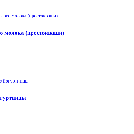
го молока (простокваши)
огуртницы