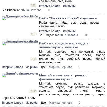
сок лимона, сыр, яйца.
3:21
Вторые блюда
Из рыбы
VK Видео:
Калнина Наталья
0
Рыба "Нежные облака" в духовке
Рыба филе, яйца, сыр, соль, перец,
сливочное масло.
Вторые блюда
Из рыбы
3:13
VK Видео:
Калнина Наталья
0
Рыба в овощном маринаде в
яично-сырной заливке
Минтай, морковь, лук репчатый, яйца,
молоко, сыр, томатная паста, масло
сливочное, лук зелёный, перец чёрный
9:16
молотый, соль.
Вторые блюда
Из рыбы
Дзен:
Марина Чернова
3
Минтай в сметане и гречка с
фасолью на гарнир
Минтай, сметана, гречка, фасоль в
томатном соусе, лук репчатый, морковь,
зелень, лавровый лист, масло
13:30
растительное, вода, хмели-сунели, перец
чёрный молотый, соль.
Вторые блюда
Из рыбы
Дзен:
Марина Чернова
0