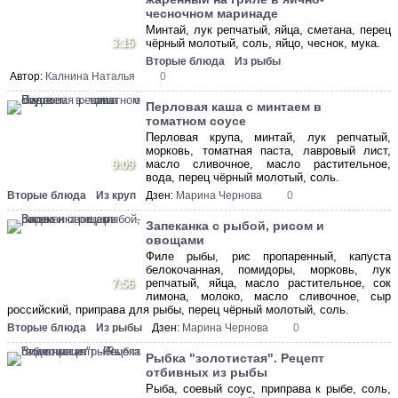
чесночном маринаде
Минтай, лук репчатый, яйца, сметана, перец
3:15
чёрный молотый, соль, яйцо, чеснок, мука.
Вторые блюда
Из рыбы
Автор:
Калнина Наталья
0
Перловая каша с минтаем в
томатном соусе
Перловая крупа, минтай, лук репчатый,
морковь, томатная паста, лавровый лист,
масло сливочное, масло растительное,
9:09
вода, перец чёрный молотый, соль.
Вторые блюда
Из круп
Дзен:
Марина Чернова
0
Запеканка с рыбой, рисом и
овощами
Филе рыбы, рис пропаренный, капуста
белокочанная, помидоры, морковь, лук
репчатый, яйца, масло растительное, сок
7:56
лимона, молоко, масло сливочное, сыр
российский, приправа для рыбы, перец чёрный молотый, соль.
Вторые блюда
Из рыбы
Дзен:
Марина Чернова
0
Рыбка "золотистая". Рецепт
отбивных из рыбы
Рыба, соевый соус, приправа к рыбе, соль,