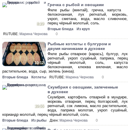
Гречка с рыбой и овощами
Филе рыбы (минтай), гречка, капуста
белокочанная, лук репчатый, морковь,
укроп, сметана, вода, масло сливочное,
перец чёрный молотый, соль.
8:29
Вторые блюда
Из круп
RUTUBE:
Марина Чернова
0
Рыбные котлеты с булгуром и
двумя начинками в духовке
Филе рыбы отварное (карась), булгур, лук
репчатый, укроп сушёный, паприка, перец
чёрный молотый, соль, капуста
10:12
белокочанная, клюква вяленая, масло
растительное, вода, сыр, зелень (кинза).
Вторые блюда
Котлеты
RUTUBE:
Марина Чернова
0
Скумбрия с овощами, запеченные
в духовке
Скумбрия, картофель отварной в мундире,
морковь отварная, перец болгарский, лук
репчатый, сок лимона, масло растительное,
10:55
вода, паприка молотая, укроп сушёный,
кориандр молотый, перец чёрный молотый, соль.
Вторые блюда
Из рыбы
Дзен:
Марина Чернова
0