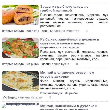
Зразы из рыбного фарша с
грибной начинкой
Рыбное филе, шампиньоны, морковь, лук
репчатый, чеснок, панировочные сухари,
перец чёрный молотый, соль, масло
7:10
растительное.
Вторые блюда
Котлеты
Дзен:
Коллекция Рецептов
0
Рыба хек, запечённая в духовке в
сметанном соусе с луком,
морковью и чесноком
Рыба хек, лук репчатый, морковь, чеснок,
сметана, масло растительное, паприка
6:51
копчёная, перец чёрный молотый, соль.
Вторые блюда
Из рыбы
Дзен:
Галина Кухня
0
Минтай в сливочно-огуречном
соусе в духовке
Филе минтая, огурцы маринованные,
сметана, чеснок, зелень укропа, сыр, перец
чёрный молотый, соль.
2:05
Вторые блюда
Из рыбы
VK Видео:
Калнина Наталья
0
Минтай, запечённый в духовке и
жаренный на гриле в яично-