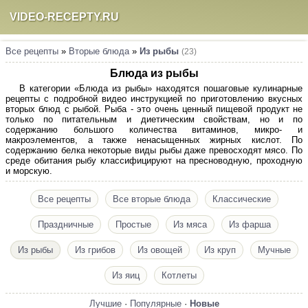
VIDEO-RECEPTY.RU
Все рецепты
»
Вторые блюда
»
Из рыбы
(23)
Блюда из рыбы
В категории «Блюда из рыбы» находятся пошаговые кулинарные
рецепты с подробной видео инструкцией по приготовлению вкусных
вторых блюд с рыбой. Рыба - это очень ценный пищевой продукт не
только по питательным и диетическим свойствам, но и по
содержанию большого количества витаминов, микро- и
макроэлементов, а также ненасыщенных жирных кислот. По
содержанию белка некоторые виды рыбы даже превосходят мясо. По
среде обитания рыбу классифицируют на пресноводную, проходную
и морскую.
Все рецепты
Все вторые блюда
Классические
Праздничные
Простые
Из мяса
Из фарша
Из рыбы
Из грибов
Из овощей
Из круп
Мучные
Из яиц
Котлеты
Лучшие
·
Популярные
·
Новые