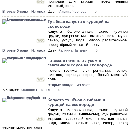
приправа для курицы, перец чёрный
6:02
молотый, соль.
Вторые блюда
Из мяса
Дзен:
Марина Чернова
0
Тушёная капуста с курицей на
сковороде
Капуста белокочанная, филе куриной
грудки, лук репчатый, томатная паста, мука,
сахар, уксус, вода, масло растительное,
2:55
перец чёрный молотый, соль.
Вторые блюда
Из мяса
Дзен:
Калнина Наталья
0
Говяжья печень с луком в
сметанном соусе на сковороде
Печень говяжья, лук репчатый, чеснок,
сметана, горчица, перец чёрный молотый,
соль.
2:19
Вторые блюда
Из мяса
VK Видео:
Калнина Наталья
0
Капуста тушёная с гибами и
курицей на сковороде
Капуста белокочанная, филе куриной
грудки, грибы (шампиньоны), лук репчатый,
морковь, лавровый лист, томатная паста,
8:24
вода, масло растительное, сахар, перец
чёрный молотый, соль.