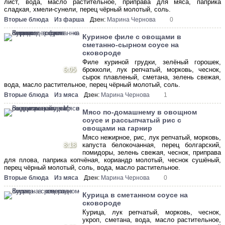
лист, вода, масло растительное, приправа для мяса, паприка
сладкая, хмели-сунели, перец чёрный молотый, соль.
Вторые блюда
Из фарша
Дзен:
Марина Чернова
0
Куриное филе с овощами в
сметанно-сырном соусе на
сковороде
Филе куриной грудки, зелёный горошек,
6:05
брокколи, лук репчатый, морковь, чеснок,
сырок плавленый, сметана, зелень свежая,
вода, масло растительное, перец чёрный молотый, соль.
Вторые блюда
Из мяса
Дзен:
Марина Чернова
1
Мясо по-домашнему в овощном
соусе и рассыпчатый рис с
овощами на гарнир
Мясо нежирное, рис, лук репчатый, морковь,
8:18
капуста белокочанная, перец болгарский,
помидоры, зелень свежая, чеснок, приправа
для плова, паприка копчёная, кориандр молотый, чеснок сушёный,
перец чёрный молотый, соль, вода, масло растительное.
Вторые блюда
Из мяса
Дзен:
Марина Чернова
0
Курица в сметанном соусе на
сковороде
Курица, лук репчатый, морковь, чеснок,
укроп, сметана, вода, масло растительное,