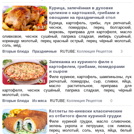
Курица, запечённая в духовке
целиком с картошкой, грибами и
овощами на праздничный стол
Курица, картофель, грибы, лук репчатый,
чеснок, помидоры, перец болгарский,
6:37
морковь, приправа для картофеля, масло
оливковое, чеснок сушёный, паприка сладкая, имбирь сушёный,
кориандр молотый, перец красный острый, перец чёрный молотый,
соль, мёд.
Вторые блюда
Праздничные
RUTUBE:
Коллекция Рецептов
3
Запеканка из куриного филе с
картофелем, грибами, помидорами
и сыром
Филе куриное, картофель, шампиньоны, лук
репчатый, помидоры, сыр, сливки, яйца,
6:01
масло растительное, приправа для
картофеля, чеснок сушёный, паприка сладкая, перец чёрный
молотый, соль.
Вторые блюда
Из мяса
RUTUBE:
Коллекция Рецептов
0
Котлеты по-киевски классические
из отбитого филе куриной грудки
Филе куриной грудки, масло сливочное,
зелень укропа и петрушки, сок лимона,
перец молотый, соль, мука, яйца, белый
19:42