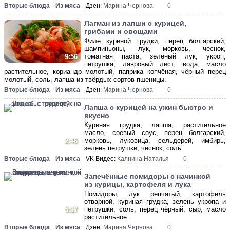
Вторые блюда
Из мяса
Дзен:
Марина Чернова
0
Лагман из лапши с курицей,
грибами и овощами
Филе куриной грудки, перец болгарский,
шампиньоны, лук, морковь, чеснок,
томатная паста, зелёный лук, укроп,
9:56
петрушка, лавровый лист, вода, масло
растительное, кориандр молотый, паприка копчёная, чёрный перец
молотый, соль, лапша из твёрдых сортов пшеницы.
Вторые блюда
Из мяса
Дзен:
Марина Чернова
0
Лапша с курицей на ужин быстро и
вкусно
Куриная грудка, лапша, растительное
масло, соевый соус, перец болгарский,
морковь, луковица, сельдерей, имбирь,
2:46
зелень петрушки, чеснок, соль.
Вторые блюда
Из мяса
VK Видео:
Калнина Наталья
0
Запечённые помидоры с начинкой
из курицы, картофеля и лука
Помидоры, лук репчатый, картофель
отварной, куриная грудка, зелень укропа и
петрушки, соль, перец чёрный, сыр, масло
5:17
растительное.
Вторые блюда
Из мяса
Дзен:
Марина Чернова
0