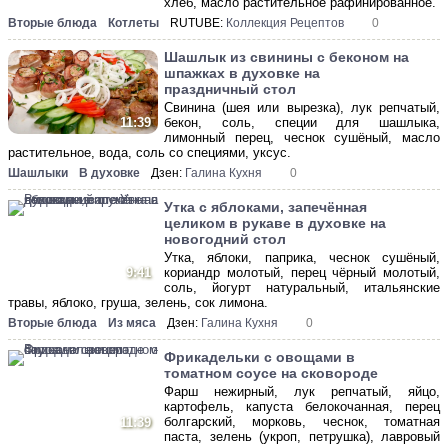
хлеб, масло растительное рафинированное.
Вторые блюда
Котлеты
RUTUBE:
Коллекция Рецептов
0
Шашлык из свинины с беконом на
шпажках в духовке на
праздничный стол
Свинина (шея или вырезка), лук репчатый,
бекон, соль, специи для шашлыка,
11:39
лимонный перец, чеснок сушёный, масло
растительное, вода, соль со специями, уксус.
Шашлыки
В духовке
Дзен:
Галина Кухня
0
Утка с яблоками, запечённая
целиком в рукаве в духовке на
новогодний стол
Утка, яблоки, паприка, чеснок сушёный,
9:41
кориандр молотый, перец чёрный молотый,
соль, йогурт натуральный, итальянские
травы, яблоко, груша, зелень, сок лимона.
Вторые блюда
Из мяса
Дзен:
Галина Кухня
0
Фрикадельки с овощами в
томатном соусе на сковороде
Фарш нежирный, лук репчатый, яйцо,
картофель, капуста белокочанная, перец
болгарский, морковь, чеснок, томатная
11:39
паста, зелень (укроп, петрушка), лавровый