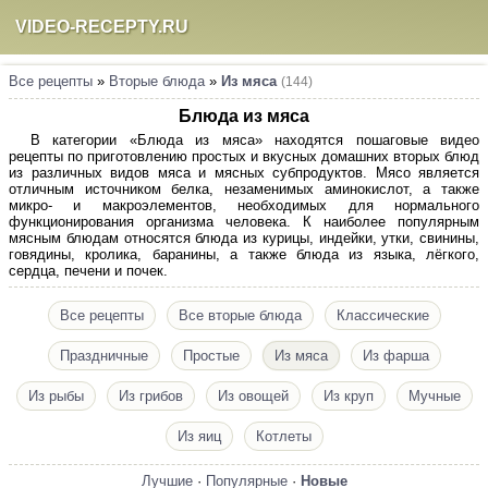
VIDEO-RECEPTY.RU
Все рецепты
»
Вторые блюда
»
Из мяса
(144)
Блюда из мяса
В категории «Блюда из мяса» находятся пошаговые видео
рецепты по приготовлению простых и вкусных домашних вторых блюд
из различных видов мяса и мясных субпродуктов. Мясо является
отличным источником белка, незаменимых аминокислот, а также
микро- и макроэлементов, необходимых для нормального
функционирования организма человека. К наиболее популярным
мясным блюдам относятся блюда из курицы, индейки, утки, свинины,
говядины, кролика, баранины, а также блюда из языка, лёгкого,
сердца, печени и почек.
Все рецепты
Все вторые блюда
Классические
Праздничные
Простые
Из мяса
Из фарша
Из рыбы
Из грибов
Из овощей
Из круп
Мучные
Из яиц
Котлеты
Лучшие
·
Популярные
·
Новые