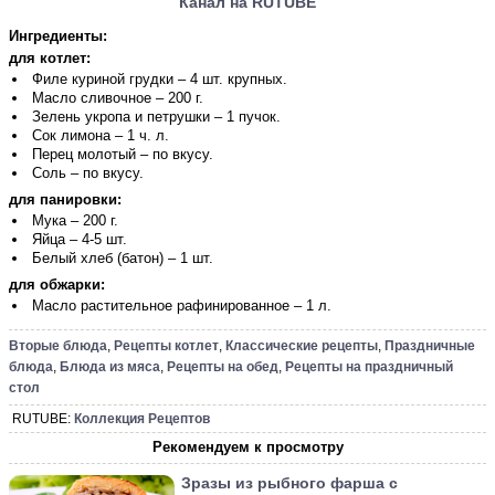
Канал на RUTUBE
Ингредиенты:
для котлет:
Филе куриной грудки – 4 шт. крупных.
Масло сливочное – 200 г.
Зелень укропа и петрушки – 1 пучок.
Сок лимона – 1 ч. л.
Перец молотый – по вкусу.
Соль – по вкусу.
для панировки:
Мука – 200 г.
Яйца – 4-5 шт.
Белый хлеб (батон) – 1 шт.
для обжарки:
Масло растительное рафинированное – 1 л.
Вторые блюда
,
Рецепты котлет
,
Классические рецепты
,
Праздничные
блюда
,
Блюда из мяса
,
Рецепты на обед
,
Рецепты на праздничный
стол
RUTUBE:
Коллекция Рецептов
Рекомендуем к просмотру
Зразы из рыбного фарша с