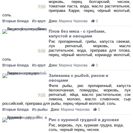
морковь, перец болгарский, чеснок,
томатная паста, вода, масло растительное,
7:59
приправа Карри, перец чёрный молотый,
соль.
Вторые блюда
Из круп
Дзен:
Марина Чернова
0
Плов без мяса - с грибами,
капустой и овощами
Рис пропаренный, грибы, капуста свежая,
лук репчатый, морковь, масло
растительное, вода, приправа для плова,
5:50
перец чёрный молотый, кориандр молотый,
соль.
Вторые блюда
Из круп
Дзен:
Марина Чернова
0
Запеканка с рыбой, рисом и
овощами
Филе рыбы, рис пропаренный, капуста
белокочанная, помидоры, морковь, лук
репчатый, яйца, масло растительное, сок
7:56
лимона, молоко, масло сливочное, сыр
российский, приправа для рыбы, перец чёрный молотый, соль.
Вторые блюда
Из рыбы
Дзен:
Марина Чернова
0
Рис с куриной грудкой в духовке
Рис, морковь, лук, куриная грудка, вода,
соль, черный перец, чеснок.