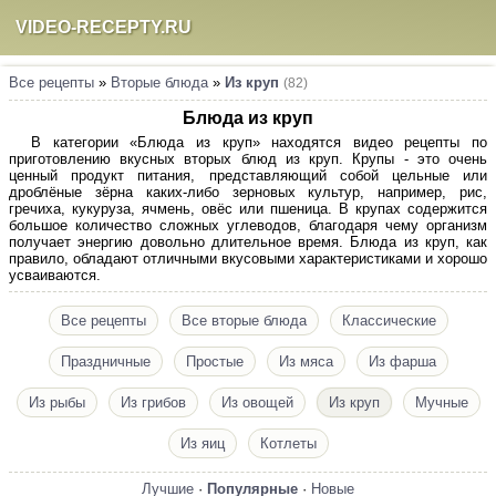
VIDEO-RECEPTY.RU
Все рецепты
»
Вторые блюда
»
Из круп
(82)
Блюда из круп
В категории «Блюда из круп» находятся видео рецепты по
приготовлению вкусных вторых блюд из круп. Крупы - это очень
ценный продукт питания, представляющий собой цельные или
дроблёные зёрна каких-либо зерновых культур, например, рис,
гречиха, кукуруза, ячмень, овёс или пшеница. В крупах содержится
большое количество сложных углеводов, благодаря чему организм
получает энергию довольно длительное время. Блюда из круп, как
правило, обладают отличными вкусовыми характеристиками и хорошо
усваиваются.
Все рецепты
Все вторые блюда
Классические
Праздничные
Простые
Из мяса
Из фарша
Из рыбы
Из грибов
Из овощей
Из круп
Мучные
Из яиц
Котлеты
Лучшие
·
Популярные
·
Новые