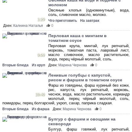
Овсяная каша на воде и подачей с
молоком
Овсяные хлопья (одноминутные), вода,
соль, сливочное масло, молоко.
1:29
Что приготовить
На завтрак
Дзен:
Калнина Наталья
0
Перловая каша с минтаем в
томатном соусе
Перловая крупа, минтай, лук репчатый,
морковь, томатная паста, лавровый лист,
масло сливочное, масло растительное,
9:09
вода, перец чёрный молотый, соль.
Вторые блюда
Из круп
Дзен:
Марина Чернова
0
Ленивые голубцы с капустой,
рисом и фаршем в томатном соусе
Фарш из говядины, фарш куриный без кожи,
рис, капуста, лук репчатый, морковь,
чеснок, вода, масло растительное, кориандр
10:40
молотый, перец чёрный молотый, соль,
помидоры, перец болгарский, укроп, сахар, паприка сладкая.
Вторые блюда
Из фарша
Дзен:
Марина Чернова
0
Булгур с фаршем и овощами на
сковороде
Булгур, фарш говяжий, лук репчатый,