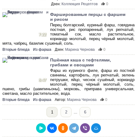
Дзен:
Коллекция Рецептов
0
Фаршированные перцы с фаршем
и рисом
Перец болгарский, куриный фарш, говядина
постная, рис пропаренный, лук репчатый,
томатный сок, масло растительное,
7:22
кориандр молотый, перец чёрный молотый,
мята, чабрец, базилик сушеный, соль.
Вторые блюда
Из фарша
Дзен:
Марина Чернова
0
Пшённая каша с тефтелями,
грибами и овощами
Фарш из куриного филе, фарш из постной
свинины, картофель, лук репчатый, зелень
петрушки, яйцо, чеснок сушёный, кориандр
8:47
молотый, перец чёрный молотый, соль,
пшено, грибы (шампиньоны), морковь, приправа универсальная,
сметана, масло растительное, вода.
Вторые блюда
Из фарша
Автор:
Марина Чернова
0
1
2
...
6