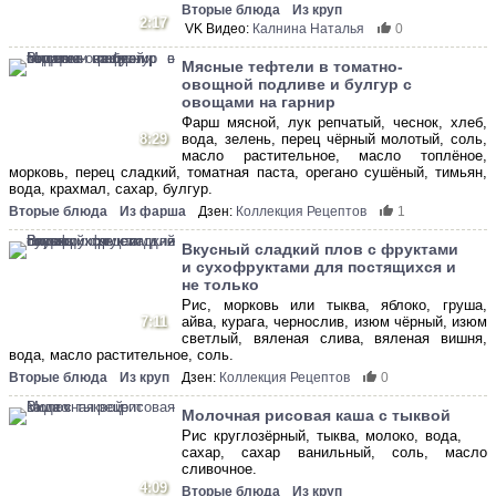
Вторые блюда
Из круп
2:17
VK Видео:
Калнина Наталья
0
Мясные тефтели в томатно-
овощной подливе и булгур с
овощами на гарнир
Фарш мясной, лук репчатый, чеснок, хлеб,
8:29
вода, зелень, перец чёрный молотый, соль,
масло растительное, масло топлёное,
морковь, перец сладкий, томатная паста, орегано сушёный, тимьян,
вода, крахмал, сахар, булгур.
Вторые блюда
Из фарша
Дзен:
Коллекция Рецептов
1
Вкусный сладкий плов с фруктами
и сухофруктами для постящихся и
не только
Рис, морковь или тыква, яблоко, груша,
7:11
айва, курага, чернослив, изюм чёрный, изюм
светлый, вяленая слива, вяленая вишня,
вода, масло растительное, соль.
Вторые блюда
Из круп
Дзен:
Коллекция Рецептов
0
Молочная рисовая каша с тыквой
Рис круглозёрный, тыква, молоко, вода,
сахар, сахар ванильный, соль, масло
сливочное.
4:09
Вторые блюда
Из круп