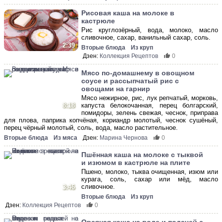
Рисовая каша на молоке в
кастрюле
Рис круглозёрный, вода, молоко, масло
сливочное, сахар, ванильный сахар, соль.
2:39
Вторые блюда
Из круп
Дзен:
Коллекция Рецептов
0
Мясо по-домашнему в овощном
соусе и рассыпчатый рис с
овощами на гарнир
Мясо нежирное, рис, лук репчатый, морковь,
8:18
капуста белокочанная, перец болгарский,
помидоры, зелень свежая, чеснок, приправа
для плова, паприка копчёная, кориандр молотый, чеснок сушёный,
перец чёрный молотый, соль, вода, масло растительное.
Вторые блюда
Из мяса
Дзен:
Марина Чернова
0
Пшённая каша на молоке с тыквой
и изюмом в кастрюле на плите
Пшено, молоко, тыква очищенная, изюм или
курага, соль, сахар или мёд, масло
сливочное.
3:46
Вторые блюда
Из круп
Дзен:
Коллекция Рецептов
0