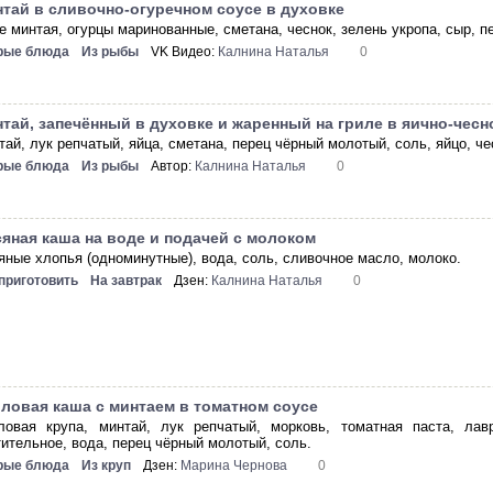
тай в сливочно-огуречном соусе в духовке
е минтая, огурцы маринованные, сметана, чеснок, зелень укропа, сыр, п
рые блюда
Из рыбы
VK Видео:
Калнина Наталья
0
тай, запечённый в духовке и жаренный на гриле в яично-чес
ай, лук репчатый, яйца, сметана, перец чёрный молотый, соль, яйцо, че
рые блюда
Из рыбы
Автор:
Калнина Наталья
0
яная каша на воде и подачей с молоком
яные хлопья (одноминутные), вода, соль, сливочное масло, молоко.
 приготовить
На завтрак
Дзен:
Калнина Наталья
0
ловая каша с минтаем в томатном соусе
ловая крупа, минтай, лук репчатый, морковь, томатная паста, ла
тительное, вода, перец чёрный молотый, соль.
рые блюда
Из круп
Дзен:
Марина Чернова
0