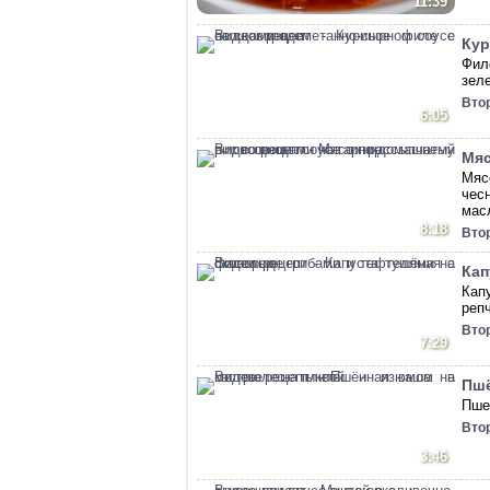
11:39
Кур
Фил
зел
Вто
6:05
Мяс
Мяс
чес
мас
8:18
Вто
Кап
Кап
реп
Вто
7:29
Пшё
Пше
Вто
3:46