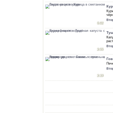
Кур
Кур
чёр
Вто
6:02
Туш
Кап
рас
Вто
2:55
Гов
Печ
Вто
2:19