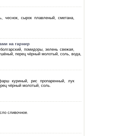
е
ь, чеснок, сырок плавленый, сметана,
ами на гарнир
 болгарский, помидоры, зелень свежая,
ушёный, перец чёрный молотый, соль, вода,
фарш куриный, рис пропаренный, лук
ерец чёрный молотый, соль.
асло сливочное.