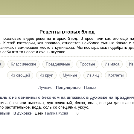
Рецепты вторых блюд
 пошаговые видео рецепты вторых блюд. Второе, или как его ещё на
 К этой категории, как правило, относятся наиболее сытные блюда с
 занимают важнейшее место в кулинарии. Мы постарались подобрать дл
 себя что-то новое и очень вкусное.
а
Классические
Праздничные
Простые
Из мяса
Из
Из овощей
Из круп
Мучные
Из яиц
Котлеты
Лучшие
·
Популярные
·
Новые
лык из свинины с беконом на шпажках в духовке на праздни
нина (шея или вырезка), лук репчатый, бекон, соль, специи для шашл
ло растительное, вода, соль со специями, уксус.
лыки
В духовке
Дзен:
Галина Кухня
0