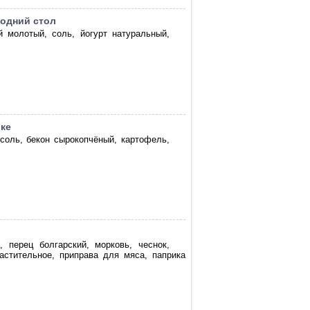
годний стол
й молотый, соль, йогурт натуральный,
вке
соль, бекон сырокопчёный, картофель,
 перец болгарский, морковь, чеснок,
растительное, приправа для мяса, паприка