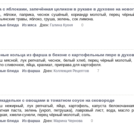
а с яблоками, запечённая целиком в рукаве в духовке на ново
а, яблоки, паприка, чеснок сушёный, кориандр молотый, перец чёрны
ьянские травы, яблоко, груша, зелень, сок лимона.
рые блюда
Из мяса
Дзен:
Галина Кухня
0
ные кольца из фарша в беконе с картофельным пюре в духо
ш мясной, лук репчатый, чеснок, белый хлеб, перец чёрный молотый, 
ло сливочное, яйца, крахмал, приправа для картофеля.
рые блюда
Из фарша
Дзен:
Коллекция Рецептов
7
кадельки с овощами в томатном соусе на сковороде
ш нежирный, лук репчатый, яйцо, картофель, капуста белокочанная,
атная паста, зелень (укроп, петрушка), лавровый лист, вода, масло 
дкая, хмели-сунели, перец чёрный молотый, соль.
рые блюда
Из фарша
Дзен:
Марина Чернова
0