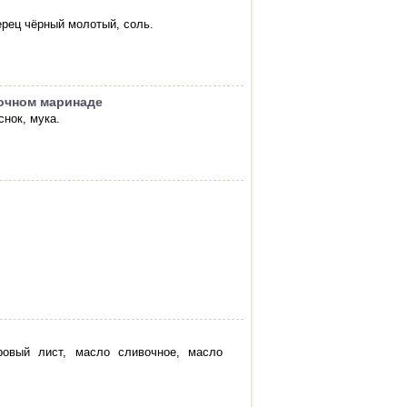
ерец чёрный молотый, соль.
ночном маринаде
снок, мука.
вровый лист, масло сливочное, масло