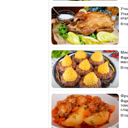
Утк
Утк
итал
Вто
9:41
Мяс
Фар
мас
Вто
8:16
Фри
Фар
том
сла
Вто