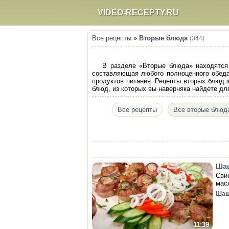
VIDEO-RECEPTY.RU
Все рецепты
»
Вторые блюда
(344)
В разделе «Вторые блюда» находятся
составляющая любого полноценного обеда.
продуктов питания. Рецепты вторых блюд
блюд, из которых вы наверняка найдете для
Все рецепты
Все вторые блюд
Шаш
Сви
мас
Шаш
11:39