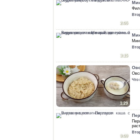
Мин
Фил
Вто
2:05
Мин
Минт
Вто
3:15
Овс
Овс
Что
1:29
Пер
Пер
рас
Вто
9:09