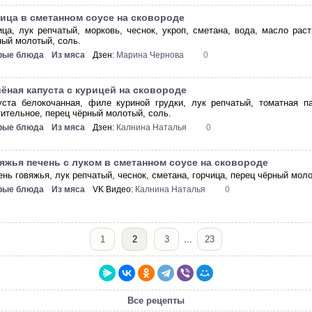
ица в сметанном соусе на сковороде
ица, лук репчатый, морковь, чеснок, укроп, сметана, вода, масло рас
ный молотый, соль.
рые блюда
Из мяса
Дзен:
Марина Чернова
0
ёная капуста с курицей на сковороде
уста белокочанная, филе куриной грудки, лук репчатый, томатная па
тительное, перец чёрный молотый, соль.
рые блюда
Из мяса
Дзен:
Калнина Наталья
0
яжья печень с луком в сметанном соусе на сковороде
ень говяжья, лук репчатый, чеснок, сметана, горчица, перец чёрный моло
рые блюда
Из мяса
VK Видео:
Калнина Наталья
0
1
2
3
...
23
Все рецепты