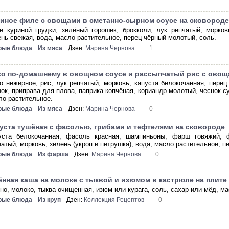
иное филе с овощами в сметанно-сырном соусе на сковород
е куриной грудки, зелёный горошек, брокколи, лук репчатый, морков
ень свежая, вода, масло растительное, перец чёрный молотый, соль.
рые блюда
Из мяса
Дзен:
Марина Чернова
1
о по-домашнему в овощном соусе и рассыпчатый рис с овощ
о нежирное, рис, лук репчатый, морковь, капуста белокочанная, перец
нок, приправа для плова, паприка копчёная, кориандр молотый, чеснок с
ло растительное.
рые блюда
Из мяса
Дзен:
Марина Чернова
0
уста тушёная с фасолью, грибами и тефтелями на сковороде
уста белокочанная, фасоль красная, шампиньоны, фарш говяжий, 
чатый, морковь, зелень (укроп и петрушка), вода, масло растительное, п
рые блюда
Из фарша
Дзен:
Марина Чернова
0
нная каша на молоке с тыквой и изюмом в кастрюле на плите
но, молоко, тыква очищенная, изюм или курага, соль, сахар или мёд, м
рые блюда
Из круп
Дзен:
Коллекция Рецептов
0