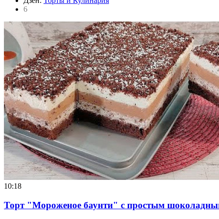
Дзен:
Торты и Кулинария
6
10:18
Торт "Мороженое баунти" с простым шоколадны