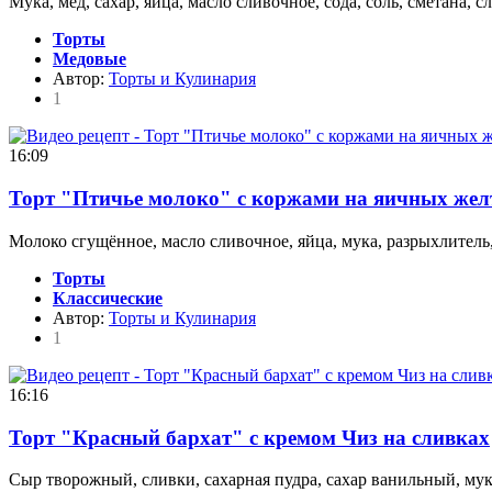
Мука, мёд, сахар, яйца, масло сливочное, сода, соль, сметана, 
Торты
Медовые
Автор:
Торты и Кулинария
1
16:09
Торт "Птичье молоко" с коржами на яичных желт
Молоко сгущённое, масло сливочное, яйца, мука, разрыхлитель,
Торты
Классические
Автор:
Торты и Кулинария
1
16:16
Торт "Красный бархат" с кремом Чиз на сливках
Сыр творожный, сливки, сахарная пудра, сахар ванильный, мук