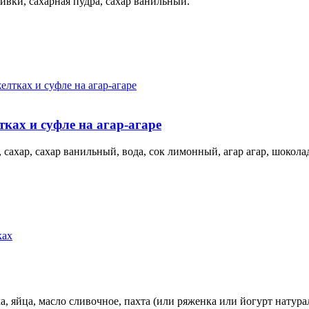
сливки, сахарная пудра, сахар ванильный.
ках и суфле на агар-агаре
 сахар, сахар ванильный, вода, сок лимонный, агар агар, шокола
а, яйца, масло сливочное, пахта (или ряженка или йогурт натур