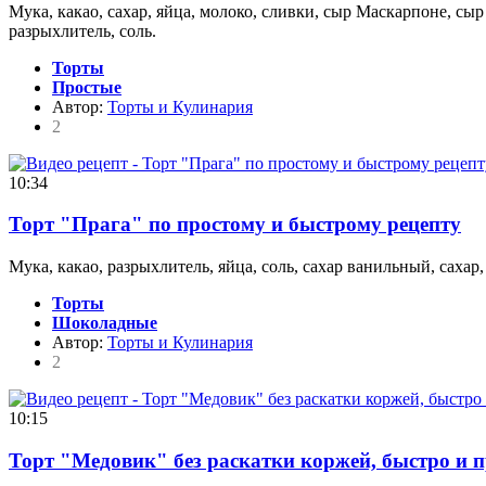
Мука, какао, сахар, яйца, молоко, сливки, сыр Маскарпоне, сы
разрыхлитель, соль.
Торты
Простые
Автор:
Торты и Кулинария
2
10:34
Торт "Прага" по простому и быстрому рецепту
Мука, какао, разрыхлитель, яйца, соль, сахар ванильный, саха
Торты
Шоколадные
Автор:
Торты и Кулинария
2
10:15
Торт "Медовик" без раскатки коржей, быстро и п