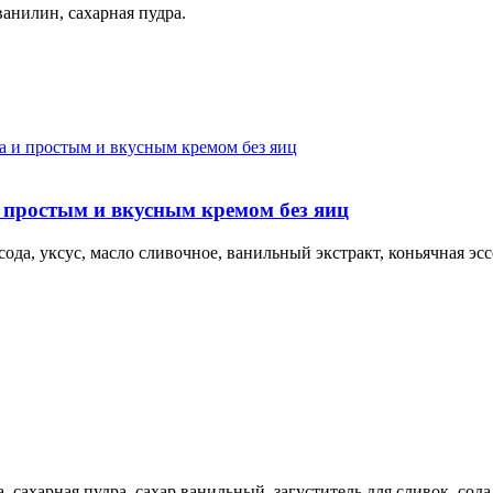
 ванилин, сахарная пудра.
 простым и вкусным кремом без яиц
сода, уксус, масло сливочное, ванильный экстракт, коньячная эсс
, сахарная пудра, сахар ванильный, загуститель для сливок, сода,