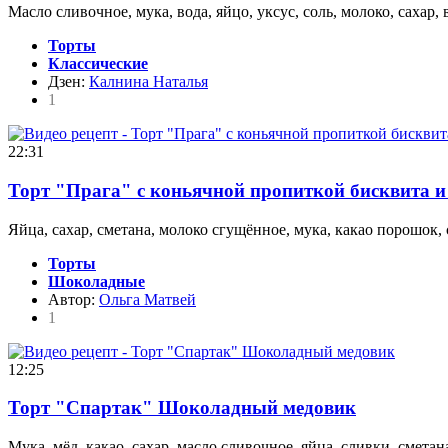
Масло сливочное, мука, вода, яйцо, уксус, соль, молоко, сахар,
Торты
Классические
Дзен:
Калнина Наталья
1
22:31
Торт "Прага" с коньячной пропиткой бисквита и
Яйца, сахар, сметана, молоко сгущённое, мука, какао порошок, 
Торты
Шоколадные
Автор:
Ольга Матвей
1
12:25
Торт "Спартак" Шоколадный медовик
Мука, мёд, какао, сахар, масло сливочное, яйца, сливки, сметана