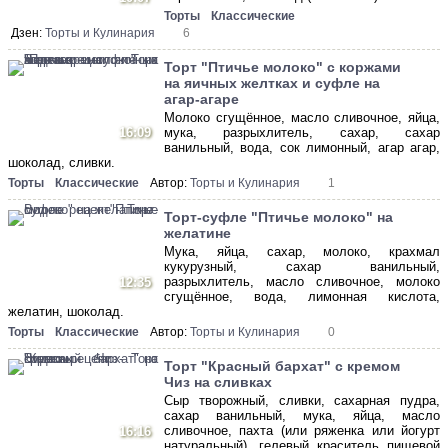
Торты
Классические
Дзен:
Торты и Кулинария
6
Торт "Птичье молоко" с коржами
на яичных желтках и суфле на
агар-агаре
Молоко сгущённое, масло сливочное, яйца,
16:09
мука, разрыхлитель, сахар, сахар
ванильный, вода, сок лимонный, агар агар,
шоколад, сливки.
Торты
Классические
Автор:
Торты и Кулинария
1
Торт-суфле "Птичье молоко" на
желатине
Мука, яйца, сахар, молоко, крахмал
кукурузный, сахар ванильный,
разрыхлитель, масло сливочное, молоко
12:35
сгущённое, вода, лимонная кислота,
желатин, шоколад.
Торты
Классические
Автор:
Торты и Кулинария
0
Торт "Красный бархат" с кремом
Чиз на сливках
Сыр творожный, сливки, сахарная пудра,
сахар ванильный, мука, яйца, масло
сливочное, пахта (или ряженка или йогурт
16:16
натуральный), гелевый краситель пищевой