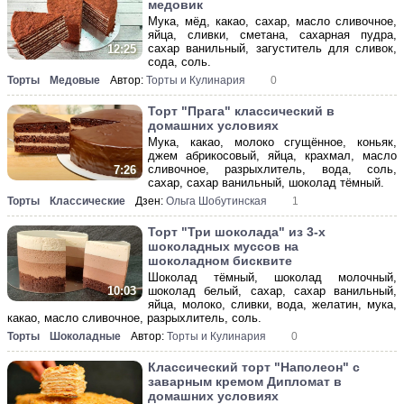
медовик
Мука, мёд, какао, сахар, масло сливочное,
яйца, сливки, сметана, сахарная пудра,
сахар ванильный, загуститель для сливок,
12:25
сода, соль.
Торты
Медовые
Автор:
Торты и Кулинария
0
Торт "Прага" классический в
домашних условиях
Мука, какао, молоко сгущённое, коньяк,
джем абрикосовый, яйца, крахмал, масло
сливочное, разрыхлитель, вода, соль,
7:26
сахар, сахар ванильный, шоколад тёмный.
Торты
Классические
Дзен:
Ольга Шобутинская
1
Торт "Три шоколада" из 3-х
шоколадных муссов на
шоколадном бисквите
Шоколад тёмный, шоколад молочный,
шоколад белый, сахар, сахар ванильный,
10:03
яйца, молоко, сливки, вода, желатин, мука,
какао, масло сливочное, разрыхлитель, соль.
Торты
Шоколадные
Автор:
Торты и Кулинария
0
Классический торт "Наполеон" с
заварным кремом Дипломат в
домашних условиях