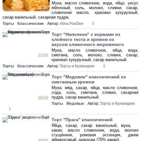
Мука, масло сливочное, вода, яйцо, уксус
яблочный, соль, молоко, сливки, сахар,
11:35
сливочное масло, крахмал кукурузный,
сахар ванильный, сахарная пудра.
Торты
Классические
Автор:
Alina FooDee
0
Торт "Наполеон" с коржами из
слоёного теста и кремом со
вкусом сливочного мороженого
Мука, масло сливочное, яйца, вода,
13:04
сметана, соль, молоко, сливки, сахар,
крахмал кукурузный, сахар ванильный.
Торты
Классические
Автор:
Торты и Кулинария
0
Торт "Медовик" классический со
сметанным кремом
Мука, мёд, сахар, яйца, масло сливочное,
сода, соль, сметана, сливки, сахарная
пудра, сахар ванильный.
10:29
Торты
Медовые
Автор:
Торты и Кулинария
1
Торт "Прага" классический
Яйца, сахар, сахар ванильный, мука,
какао, масло сливочное, вода, молоко
сгущённое, ромовая эссенция, джем
абрикосовый, шоколад (70% какао).
10:07