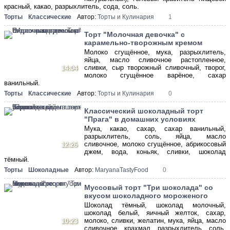
красный, какао, разрыхлитель, сода, соль.
Торты
Классические
Автор:
Торты и Кулинария
1
Торт "Молочная девочка" с
карамельно-творожным кремом
Молоко сгущённое, мука, разрыхлитель,
яйца, масло сливочное растопленное,
сливки, сыр творожный сливочный, творог,
14:04
молоко сгущённое варёное, сахар
ванильный.
Торты
Классические
Автор:
Торты и Кулинария
0
Классический шоколадный торт
"Прага" в домашних условиях
Мука, какао, сахар, сахар ванильный,
разрыхлитель, соль, яйца, масло
сливочное, молоко сгущённое, абрикосовый
12:26
джем, вода, коньяк, сливки, шоколад
тёмный.
Торты
Шоколадные
Автор:
MaryanaTastyFood
0
Муссовый торт "Три шоколада" со
вкусом шоколадного мороженого
Шоколад тёмный, шоколад молочный,
шоколад белый, яичный желток, сахар,
молоко, сливки, желатин, мука, яйца, масло
10:23
сливочное, крахмал, разрыхлитель, соль,