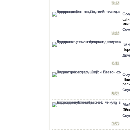
5:18
Соу
Сли
мол
Соу
5:23
Кан
Пер
Дру
6:11
Соу
Шпи
репч
Соу
8:51
Май
Яйц
Соу
2:59