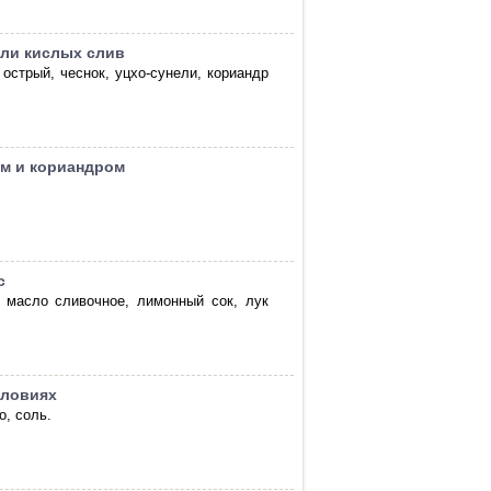
или кислых слив
 острый, чеснок, уцхо-сунели, кориандр
ом и кориандром
с
, масло сливочное, лимонный сок, лук
словиях
о, соль.