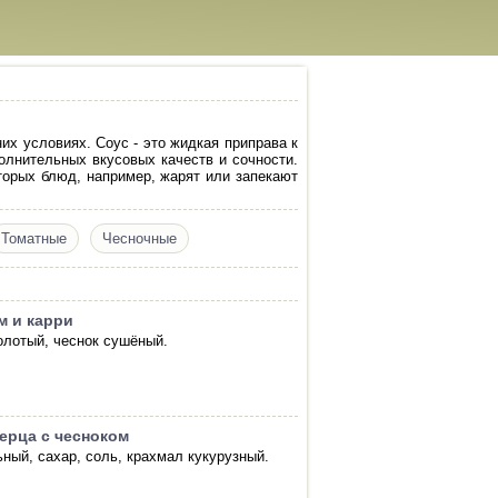
х условиях. Соус - это жидкая приправа к
лнительных вкусовых качеств и сочности.
торых блюд, например, жарят или запекают
Томатные
Чесночные
м и карри
олотый, чеснок сушёный.
перца с чесноком
ьный, сахар, соль, крахмал кукурузный.