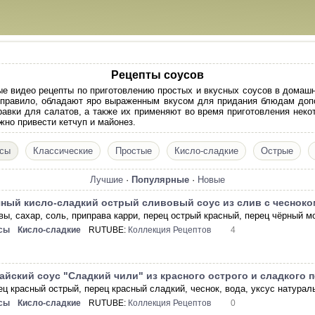
Рецепты соусов
е видео рецепты по приготовлению простых и вкусных соусов в домашни
к правило, обладают яро выраженным вкусом для придания блюдам допо
равки для салатов, а также их применяют во время приготовления неко
жно привести кетчуп и майонез.
усы
Классические
Простые
Кисло-сладкие
Острые
Лучшие
·
Популярные
·
Новые
ный кисло-сладкий острый сливовый соус из слив с чесноко
вы, сахар, соль, приправа карри, перец острый красный, перец чёрный м
сы
Кисло-сладкие
RUTUBE:
Коллекция Рецептов
4
айский соус "Сладкий чили" из красного острого и сладкого 
ец красный острый, перец красный сладкий, чеснок, вода, уксус натурал
сы
Кисло-сладкие
RUTUBE:
Коллекция Рецептов
0