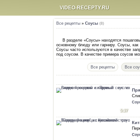
VIDEO-RECEPTY.RU
Все рецепты
»
Соусы
(8)
В разделе «Соусы» находятся пошаговы
основному блюду или гарниру. Соусы, ка
Соусы часто используются в качестве зап
под соусом. В качестве примера соусов мо
Все рецепты
Все со
Пря
Сли
Соу
5:37
Кит
Пер
Соу