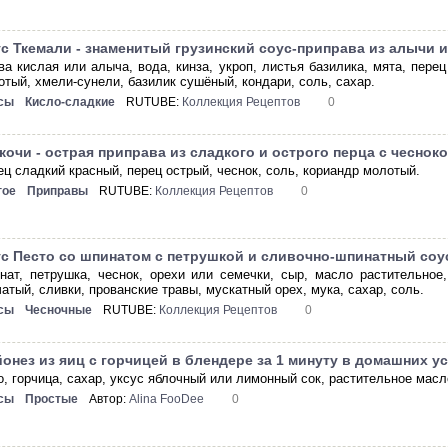
с Ткемали - знаменитый грузинский соус-приправа из алычи 
ва кислая или алыча, вода, кинза, укроп, листья базилика, мята, перец
отый, хмели-сунели, базилик сушёный, кондари, соль, сахар.
сы
Кисло-сладкие
RUTUBE:
Коллекция Рецептов
0
кочи - острая приправа из сладкого и острого перца с чеснок
ец сладкий красный, перец острый, чеснок, соль, кориандр молотый.
гое
Приправы
RUTUBE:
Коллекция Рецептов
0
с Песто со шпинатом с петрушкой и сливочно-шпинатный соу
нат, петрушка, чеснок, орехи или семечки, сыр, масло растительное
атый, сливки, прованские травы, мускатный орех, мука, сахар, соль.
сы
Чесночные
RUTUBE:
Коллекция Рецептов
0
онез из яиц с горчицей в блендере за 1 минуту в домашних у
о, горчица, сахар, уксус яблочный или лимонный сок, растительное масл
сы
Простые
Автор:
Alina FooDee
0