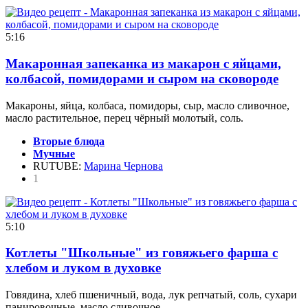
5:16
Макаронная запеканка из макарон с яйцами,
колбасой, помидорами и сыром на сковороде
Макароны, яйца, колбаса, помидоры, сыр, масло сливочное,
масло растительное, перец чёрный молотый, соль.
Вторые блюда
Мучные
RUTUBE:
Марина Чернова
1
5:10
Котлеты "Школьные" из говяжьего фарша с
хлебом и луком в духовке
Говядина, хлеб пшеничный, вода, лук репчатый, соль, сухари
панировочные, масло сливочное.