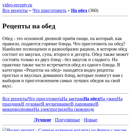
video-recepty.ru
Все рецепты
»
Что приготовить
»
На обед
(360)
Рецепты на обед
Обед - это основной дневной приём пищи, на который, как
правило, подаются горячие блюда. Что приготовить на обед?
Наиболее полноценен и разнообразен рацион, в котором обед
состоит из закуски, супа, второго и десерта. Обед также может
состоять только из двух блюд - без закусок и сладкого. На
практике также часто встречается обед из одного блюда. В
категории «Рецепты на обед» находятся видео рецепты
простых и вкусных домашних блюд, которые помогут вам с
выбором и приготовлением самых лучших обедов на свой
вкус.
Все рецепты
Что приготовить
На завтрак
На обед
На ужин
На
праздник
В духовке
В мультиварке
В пароварке
В
микроволновке
На электрогриле
На сковороде
Лучшие
·
Популярные
·
Новые