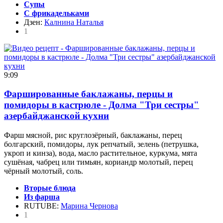
Супы
С фрикадельками
Дзен:
Калнина Наталья
1
9:09
Фаршированные баклажаны, перцы и
помидоры в кастрюле - Долма "Три сестры"
азербайджанской кухни
Фарш мясной, рис круглозёрный, баклажаны, перец
болгарский, помидоры, лук репчатый, зелень (петрушка,
укроп и кинза), вода, масло растительное, куркума, мята
сушёная, чабрец или тимьян, кориандр молотый, перец
чёрный молотый, соль.
Вторые блюда
Из фарша
RUTUBE:
Марина Чернова
1