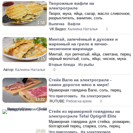
Творожные вафли на
электрогриле
Творог, мука, яйца, сахар, масло сливочное,
разрыхлитель, ванилин, соль.
1:58
Выпечка
Вафли
VK Видео:
Калнина Наталья
1
Минтай, запечённый в духовке и
жаренный на гриле в яично-
чесночном маринаде
Минтай, лук репчатый, яйца, сметана, перец
чёрный молотый, соль, яйцо, чеснок, мука.
3:15
Вторые блюда
Из рыбы
Автор:
Калнина Наталья
0
Стейк Вагю на электрогриле -
самое дорогое мясо в мире!
Мраморная говядина Вагю, соль, перец.
Что приготовить
На электрогриле
13:22
RUTUBE:
Рябов на кухне
0
Стейк из мраморной говядины на
электрогриле Tefal Optigrill Elite
Мраморная говядина для стейка, розмарин,
болгарский перец, спаржа, соль, перец.
17:03
Что приготовить
На электрогриле