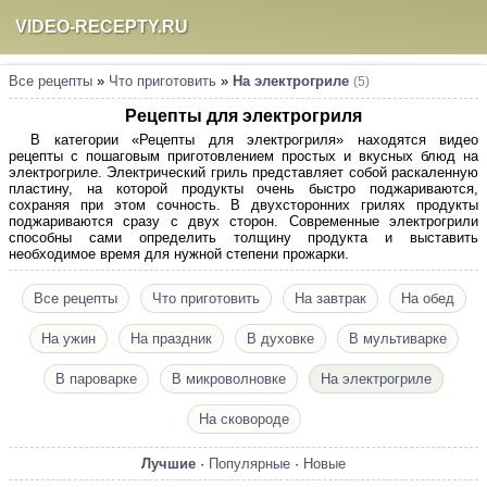
VIDEO-RECEPTY.RU
Все рецепты
»
Что приготовить
»
На электрогриле
(5)
Рецепты для электрогриля
В категории «Рецепты для электрогриля» находятся видео
рецепты с пошаговым приготовлением простых и вкусных блюд на
электрогриле. Электрический гриль представляет собой раскаленную
пластину, на которой продукты очень быстро поджариваются,
сохраняя при этом сочность. В двухсторонних грилях продукты
поджариваются сразу с двух сторон. Современные электрогрили
способны сами определить толщину продукта и выставить
необходимое время для нужной степени прожарки.
Все рецепты
Что приготовить
На завтрак
На обед
На ужин
На праздник
В духовке
В мультиварке
В пароварке
В микроволновке
На электрогриле
На сковороде
Лучшие
·
Популярные
·
Новые