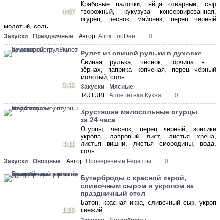
Крабовые палочки, яйца отварные, сыр
4:07
творожный, кукуруза консервированная,
огурец, чеснок, майонез, перец чёрный
молотый, соль.
Закуски
Праздничные
Автор:
Alina FooDee
0
Рулет из свиной рульки в духовке
Свиная рулька, чеснок, горчица в
зёрнах, паприка копченая, перец чёрный
молотый, соль.
5:46
Закуски
Мясные
RUTUBE:
Аппетитная Кухня
0
Хрустящие малосольные огурцы
за 24 часа
Огурцы, чеснок, перец чёрный, зонтики
укропа, лавровый лист, листья хрена,
листья вишни, листья смородины, вода,
4:11
соль.
Закуски
Овощные
Автор:
Проверенные Рецепты
0
Бутерброды с красной икрой,
сливочным сыром и укропом на
праздничный стол
Батон, красная икра, сливочный сыр, укроп
1:26
свежий.