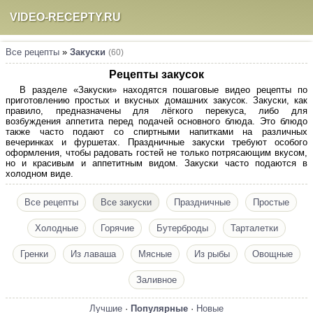
VIDEO-RECEPTY.RU
Все рецепты
»
Закуски
(60)
Рецепты закусок
В разделе «Закуски» находятся пошаговые видео рецепты по
приготовлению простых и вкусных домашних закусок. Закуски, как
правило, предназначены для лёгкого перекуса, либо для
возбуждения аппетита перед подачей основного блюда. Это блюдо
также часто подают со спиртными напитками на различных
вечеринках и фуршетах. Праздничные закуски требуют особого
оформления, чтобы радовать гостей не только потрясающим вкусом,
но и красивым и аппетитным видом. Закуски часто подаются в
холодном виде.
Все рецепты
Все закуски
Праздничные
Простые
Холодные
Горячие
Бутерброды
Тарталетки
Гренки
Из лаваша
Мясные
Из рыбы
Овощные
Заливное
Лучшие
·
Популярные
·
Новые