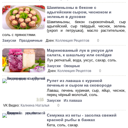
Шампиньоны в беконе с
адыгейским сыром, чесноком и
зеленью в духовке
Шампиньоны, бекон сырокопчёный, сыр
адыгейский, сыр твёрдый, чеснок, зелень
5:32
(укроп и петрушка), масло растительное,
соль с пряностями.
Закуски
Праздничные
Дзен:
Коллекция Рецептов
0
Маринованный лук в уксусе для
салата, к шашлыку или селёдке
Лук репчатый, вода, уксус, сахар, соль.
Закуски
Овощные
2:54
Дзен:
Коллекция Рецептов
0
Рулет из лаваша с куриной
печенью и сыром на сковороде
Лаваш, печень куриная, сыр, яйцо, чеснок,
перец чёрный молотый, соль.
1:16
Закуски
Из лаваша
VK Видео:
Калнина Наталья
0
Семужка из кеты - засолка свежей
красной рыбы в банках
Кета, соль, сахар.