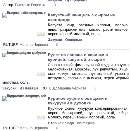
Закуски
Бутерброды
Автор:
Быстрые Рецепты
0
Капустный шницель с сыром на
сковороде
Капуста, сыр, овсяные хлопья, молоко,
яйцо, разрыхлитель, масло растительное,
перец чёрный молотый, соль.
8:10
Закуски
Овощные
RUTUBE:
Марина Чернова
0
Рулет из лаваша и начинки с
курицей, капустой и сыром
Лаваш тонкий, филе куриной грудки, капуста
белокочанная, морковь, лук репчатый, яйцо,
сыр, кетчуп, сметана, лук зелёный, укроп и
8:18
петрушка, паприка с дымком, перец чёрный
молотый, соль.
Закуски
Из лаваша
RUTUBE:
Марина Чернова
0
Куриное суфле с овощами и
кукурузой в духовке
Куриное филе, кукуруза консервированная,
перец болгарский, лук репчатый, яйцо,
молоко, перец чёрный молотый, соль.
5:08
Вторые блюда
Из фарша
RUTUBE:
Марина Чернова
0