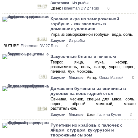
Заготовки
Из рыбы
11:17
Дзен:
Fisherman DV 27 Rus
0
Красная икра из замороженной
горбуши - как засолить в
домашних условиях
Икра из замороженной горбуши, вода, соль.
14:51
Закуски
Из рыбы
RUTUBE:
Fisherman DV 27 Rus
0
Закусочные блины с печенью
Творог, яйца, мука, кефир,
разрыхлитель, соль, сахар, укроп, перец,
печенка, лук, морковь.
8:01
Закуски
Мясные
Автор:
Ольга Матвей
0
Домашняя буженина из свинины в
духовке на новогодний стол
Свинина, чеснок, специи для мяса, соль,
перец чёрный молотый, масло
растительное.
11:34
Закуски
Мясные
Дзен:
Галина Кухня
2
Рулетики из крабовых палочек с
яйцом, огурцом, кукурузой и
творожным сыром