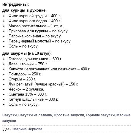
Ингредиенты:
для курицы в духовке:
Филе куриной грудки – 400 г.
Филе куриного бедра – 400 г.
Масло растительное – 1 ст. л.
Приправа для курицы – по вкусу.
Паприка копчёная – по вкусу.
Перец чёрный молотый – по вкусу.
Соль – по вкусу.
для шаурмы (на 10 штук):
Готовое куриное мясо – 600 г.
Лаваш тонкий – 750 г.
Капуста белокочанная или пекинская – 400 г.
Помидоры – 250 г.
Огурцы – 250 г.
Лук репчатый (лучше красный) – 150 г.
Чеснок – 2 зубчика.
Сметана 15% – 300 г.
Кетчуп шашлычный – 300 г.
Соль – по вкусу.
Закуски
,
Закуски из лаваша
,
Простые закуски
,
Горячие закуски
,
Мясные
закуски
Дзен:
Марина Чернова