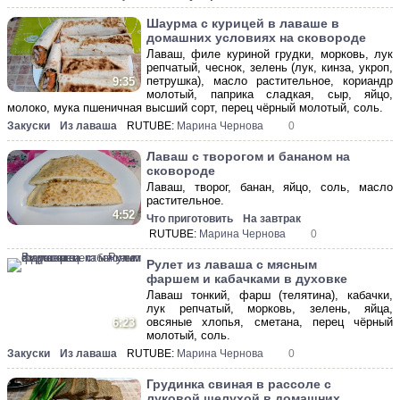
Шаурма с курицей в лаваше в
домашних условиях на сковороде
Лаваш, филе куриной грудки, морковь, лук
репчатый, чеснок, зелень (лук, кинза, укроп,
петрушка), масло растительное, кориандр
9:35
молотый, паприка сладкая, сыр, яйцо,
молоко, мука пшеничная высший сорт, перец чёрный молотый, соль.
Закуски
Из лаваша
RUTUBE:
Марина Чернова
0
Лаваш с творогом и бананом на
сковороде
Лаваш, творог, банан, яйцо, соль, масло
растительное.
4:52
Что приготовить
На завтрак
RUTUBE:
Марина Чернова
0
Рулет из лаваша с мясным
фаршем и кабачками в духовке
Лаваш тонкий, фарш (телятина), кабачки,
лук репчатый, морковь, зелень, яйца,
овсяные хлопья, сметана, перец чёрный
6:23
молотый, соль.
Закуски
Из лаваша
RUTUBE:
Марина Чернова
0
Грудинка свиная в рассоле с
луковой шелухой в домашних