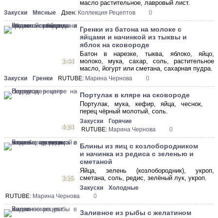
масло растительное, лавровый лист.
Закуски
Мясные
Дзен:
Коллекция Рецептов
0
Гренки из батона на молоке с
яйцами и начинкой из тыквы и
яблок на сковороде
Батон в нарезке, тыква, яблоко, яйцо,
3:44
молоко, мука, сахар, соль, растительное
масло, йогурт или сметана, сахарная пудра.
Закуски
Гренки
RUTUBE:
Марина Чернова
0
Портулак в кляре на сковороде
Портулак, мука, кефир, яйца, чеснок,
перец чёрный молотый, соль.
Закуски
Горячие
4:24
RUTUBE:
Марина Чернова
0
Блины из яиц с козлобородником
и начинка из редиса с зеленью и
сметаной
Яйца, зелень (козлобородник), укроп,
3:26
сметана, соль, редис, зелёный лук, укроп.
Закуски
Холодные
RUTUBE:
Марина Чернова
0
Заливное из рыбы с желатином