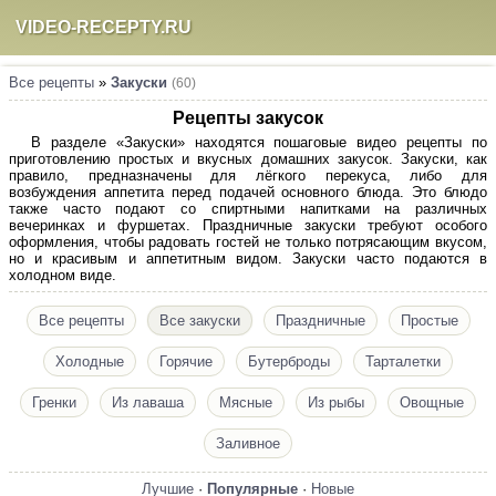
VIDEO-RECEPTY.RU
Все рецепты
»
Закуски
(60)
Рецепты закусок
В разделе «Закуски» находятся пошаговые видео рецепты по
приготовлению простых и вкусных домашних закусок. Закуски, как
правило, предназначены для лёгкого перекуса, либо для
возбуждения аппетита перед подачей основного блюда. Это блюдо
также часто подают со спиртными напитками на различных
вечеринках и фуршетах. Праздничные закуски требуют особого
оформления, чтобы радовать гостей не только потрясающим вкусом,
но и красивым и аппетитным видом. Закуски часто подаются в
холодном виде.
Все рецепты
Все закуски
Праздничные
Простые
Холодные
Горячие
Бутерброды
Тарталетки
Гренки
Из лаваша
Мясные
Из рыбы
Овощные
Заливное
Лучшие
·
Популярные
·
Новые