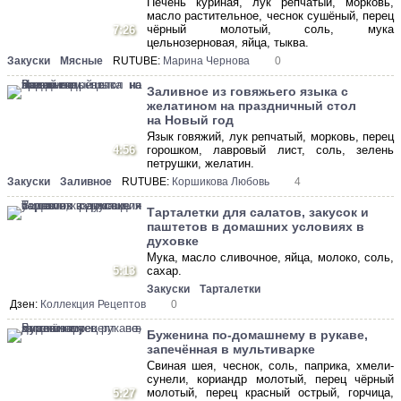
Печень куриная, лук репчатый, морковь,
масло растительное, чеснок сушёный, перец
чёрный молотый, соль, мука
7:26
цельнозерновая, яйца, тыква.
Закуски
Мясные
RUTUBE:
Марина Чернова
0
Заливное из говяжьего языка с
желатином на праздничный стол
на Новый год
Язык говяжий, лук репчатый, морковь, перец
4:56
горошком, лавровый лист, соль, зелень
петрушки, желатин.
Закуски
Заливное
RUTUBE:
Коршикова Любовь
4
Тарталетки для салатов, закусок и
паштетов в домашних условиях в
духовке
Мука, масло сливочное, яйца, молоко, соль,
5:13
сахар.
Закуски
Тарталетки
Дзен:
Коллекция Рецептов
0
Буженина по-домашнему в рукаве,
запечённая в мультиварке
Свиная шея, чеснок, соль, паприка, хмели-
сунели, кориандр молотый, перец чёрный
молотый, перец красный острый, горчица,
5:27