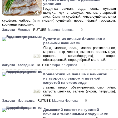
условиях
Грудинка свиная, вода, соль, луковая
шелуха, лук в шелухе, чеснок, лавровый
7:47
лист, базилик сушёный, кинза сушёная, мята
сушёная, чабрец (или тимьян) сушёный, перец чёрный горошком,
кориандр горошком.
Закуски
Мясные
RUTUBE:
Марина Чернова
0
Рулетики из яичных блинчиков с
разными начинками
Яйца, молоко, соль, масло растительное,
морковь, сыр, чеснок, сметана, зелень (лук,
щавель, козлобородник), творог
5:00
обезжиренный, перец чёрный молотый.
Закуски
Холодные
RUTUBE:
Марина Чернова
0
Конвертики из лаваша с начинкой
из творога с сыром и цветной
капустой на сковороде
Лаваш, творог обезжиренный, сыр, яйцо,
8:29
капуста цветная, зелень (укроп, петрушка),
соль.
Закуски
Из лаваша
RUTUBE:
Марина Чернова
0
Домашний паштет из куриной
печени с тыквенными оладушками