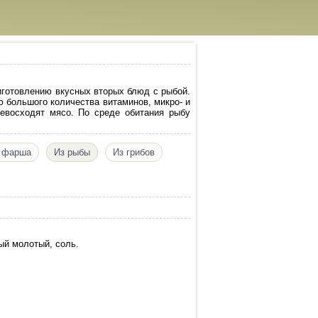
иготовлению вкусных вторых блюд с рыбой.
ю большого количества витаминов, микро- и
евосходят мясо. По среде обитания рыбу
 фарша
Из рыбы
Из грибов
ный молотый, соль.