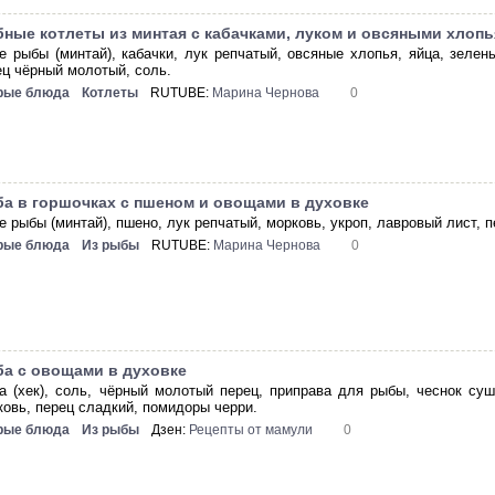
ные котлеты из минтая с кабачками, луком и овсяными хлопь
е рыбы (минтай), кабачки, лук репчатый, овсяные хлопья, яйца, зелень
ец чёрный молотый, соль.
рые блюда
Котлеты
RUTUBE:
Марина Чернова
0
а в горшочках с пшеном и овощами в духовке
е рыбы (минтай), пшено, лук репчатый, морковь, укроп, лавровый лист, 
рые блюда
Из рыбы
RUTUBE:
Марина Чернова
0
а с овощами в духовке
а (хек), соль, чёрный молотый перец, приправа для рыбы, чеснок суш
ковь, перец сладкий, помидоры черри.
рые блюда
Из рыбы
Дзен:
Рецепты от мамули
0