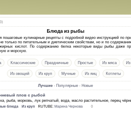
3)
Блюда из рыбы
я пошаговые кулинарные рецепты с подробной видео инструкцией по пр
не только по питательным и диетическим свойствам, но и по содержани
жирных кислот. По содержанию белка некоторые виды рыбы даже пр
ную и морскую.
а
Классические
Праздничные
Простые
Из мяса
Из
Из овощей
Из круп
Мучные
Из яиц
Котлеты
Лучшие
·
Популярные
·
Новые
чневый плов с рыбой
чка, рыба, морковь, лук репчатый, вода, масло растительное, перец чёр
рые блюда
Из круп
RUTUBE:
Марина Чернова
0