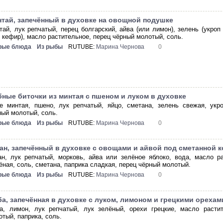
тай, запечённый в духовке на овощной подушке
тай, лук репчатый, перец болгарский, айва (или лимон), зелень (укроп
и кефир), масло растительное, перец чёрный молотый, соль.
рые блюда
Из рыбы
RUTUBE:
Марина Чернова
0
ные биточки из минтая с пшеном и луком в духовке
е минтая, пшено, лук репчатый, яйцо, сметана, зелень свежая, укр
ный молотый, соль.
рые блюда
Из рыбы
RUTUBE:
Марина Чернова
0
ан, запечённый в духовке с овощами и айвой под сметанной 
ан, лук репчатый, морковь, айва или зелёное яблоко, вода, масло р
ёная, соль, сметана, паприка сладкая, перец чёрный молотый.
рые блюда
Из рыбы
RUTUBE:
Марина Чернова
0
а, запечённая в духовке с луком, лимоном и грецкими орехам
а, лимон, лук репчатый, лук зелёный, орехи грецкие, масло расти
отый, паприка, соль.