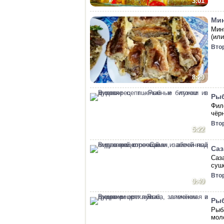
3:01
Мин
Мин
(ил
Вто
8:29
Рыб
Фил
чёр
Вто
5:22
Саз
Саз
суш
Вто
9:49
Рыб
Рыб
мол