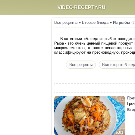
VIDEO-RECEPTY.RU
Все рецепты
»
Вторые блюда
»
Из рыбы
(2
В категории «Блюда из рыбы» находятс
Рыба - это очень ценный пищевой продукт 
макроэлементов, а также ненасыщенных 
классифицируют на пресноводную, проход
Все рецепты
Все вторые блюд
Гре
Гре
Вто
6:01