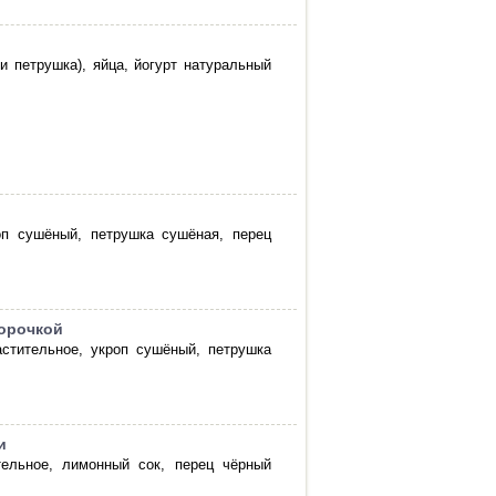
 и петрушка), яйца, йогурт натуральный
оп сушёный, петрушка сушёная, перец
корочкой
астительное, укроп сушёный, петрушка
и
тельное, лимонный сок, перец чёрный