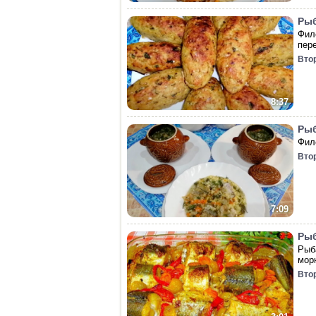
Рыб
Фил
пер
Вто
8:37
Рыб
Фил
Вто
7:09
Рыб
Рыб
мор
Вто