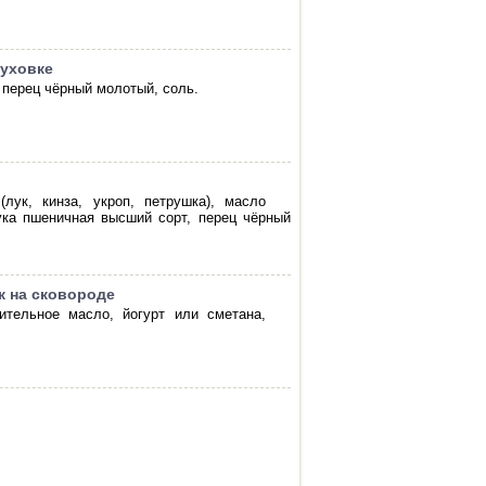
духовке
 перец чёрный молотый, соль.
лук, кинза, укроп, петрушка), масло
мука пшеничная высший сорт, перец чёрный
к на сковороде
тительное масло, йогурт или сметана,