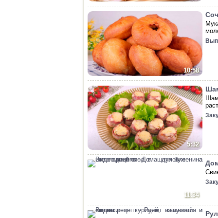
Соч
Мук
мол
Вып
10:58
Шам
Шам
рас
Зак
5:32
Дом
Сви
Зак
11:34
Рул