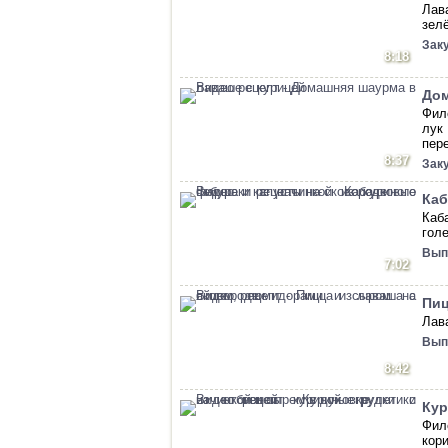
Лав
зел
Зак
8:18
Дом
Фил
лук
пер
8:37
Зак
Каб
Каб
гол
Вып
7:02
Пиц
Лав
Вып
8:42
Кур
Фил
кор