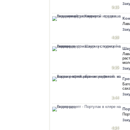
Зак
9:15
Кон
Лав
Зак
4:28
Шау
Лав
рас
мол
9:35
Зак
Гре
Бат
сах
Зак
3:44
Пор
Пор
Зак
4:24