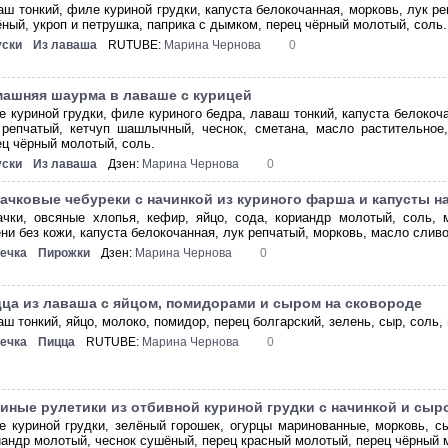
аш тонкий, филе куриной грудки, капуста белокочанная, морковь, лук реп
ёный, укроп и петрушка, паприка с дымком, перец чёрный молотый, соль.
уски
Из лаваша
RUTUBE:
Марина Чернова
0
ашняя шаурма в лаваше с курицей
е куриной грудки, филе куриного бедра, лаваш тонкий, капуста белокоч
 репчатый, кетчуп шашлычный, чеснок, сметана, масло растительное,
ец чёрный молотый, соль.
уски
Из лаваша
Дзен:
Марина Чернова
0
ачковые чебуреки с начинкой из куриного фарша и капусты н
ачки, овсяные хлопья, кефир, яйцо, сода, кориандр молотый, соль,
ени без кожи, капуста белокочанная, лук репчатый, морковь, масло слив
ечка
Пирожки
Дзен:
Марина Чернова
0
ца из лаваша с яйцом, помидорами и сыром на сковороде
аш тонкий, яйцо, молоко, помидор, перец болгарский, зелень, сыр, соль,
ечка
Пицца
RUTUBE:
Марина Чернова
0
иные рулетики из отбивной куриной грудки с начинкой и сыр
е куриной грудки, зелёный горошек, огурцы маринованные, морковь, с
иандр молотый, чеснок сушёный, перец красный молотый, перец чёрный 