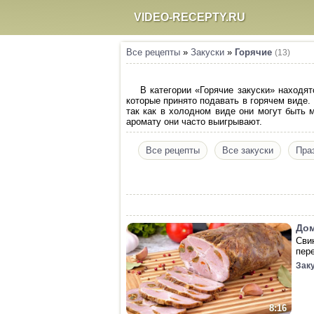
VIDEO-RECEPTY.RU
Все рецепты
»
Закуски
»
Горячие
(13)
В категории «Горячие закуски» находя
которые принято подавать в горячем виде.
так как в холодном виде они могут быть 
аромату они часто выигрывают.
Все рецепты
Все закуски
Пра
Дом
Сви
пер
Зак
8:16