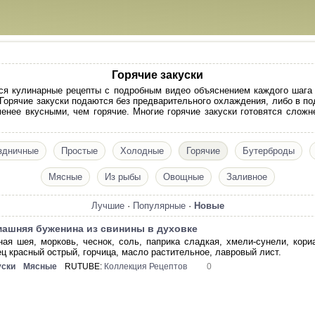
Горячие закуски
тся кулинарные рецепты с подробным видео объяснением каждого шага
 Горячие закуски подаются без предварительного охлаждения, либо в по
менее вкусными, чем горячие. Многие горячие закуски готовятся сложн
здничные
Простые
Холодные
Горячие
Бутерброды
Мясные
Из рыбы
Овощные
Заливное
Лучшие
·
Популярные
·
Новые
ашняя буженина из свинины в духовке
ная шея, морковь, чеснок, соль, паприка сладкая, хмели-сунели, кор
ец красный острый, горчица, масло растительное, лавровый лист.
уски
Мясные
RUTUBE:
Коллекция Рецептов
0