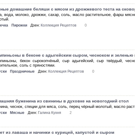
ные домашние беляши с мясом из дрожжевого теста на сков
а, вода, молоко, дрожжи, сахар, соль, масло растительное, фарш мясно
отый.
ечка
Пирожки
Дзен:
Коллекция Рецептов
0
пиньоны в беконе с адыгейским сыром, чесноком и зеленью 
пиньоны, бекон сырокопчёный, сыр адыгейский, сыр твёрдый, чесно
тительное, соль с пряностями.
уски
Праздничные
Дзен:
Коллекция Рецептов
0
ашняя буженина из свинины в духовке на новогодний стол
нина, чеснок, специи для мяса, соль, перец чёрный молотый, масло раст
уски
Мясные
Дзен:
Галина Кухня
2
ет из лаваша и начинки с курицей, капустой и сыром