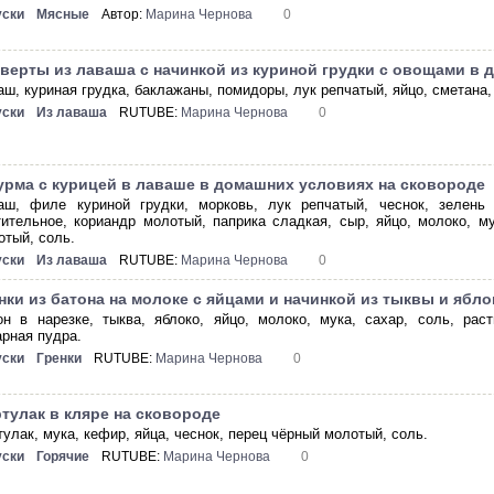
уски
Мясные
Автор:
Марина Чернова
0
верты из лаваша с начинкой из куриной грудки с овощами в 
аш, куриная грудка, баклажаны, помидоры, лук репчатый, яйцо, сметана,
уски
Из лаваша
RUTUBE:
Марина Чернова
0
рма с курицей в лаваше в домашних условиях на сковороде
аш, филе куриной грудки, морковь, лук репчатый, чеснок, зелень (
тительное, кориандр молотый, паприка сладкая, сыр, яйцо, молоко, 
отый, соль.
уски
Из лаваша
RUTUBE:
Марина Чернова
0
нки из батона на молоке с яйцами и начинкой из тыквы и ябло
он в нарезке, тыква, яблоко, яйцо, молоко, мука, сахар, соль, рас
арная пудра.
уски
Гренки
RUTUBE:
Марина Чернова
0
тулак в кляре на сковороде
тулак, мука, кефир, яйца, чеснок, перец чёрный молотый, соль.
уски
Горячие
RUTUBE:
Марина Чернова
0