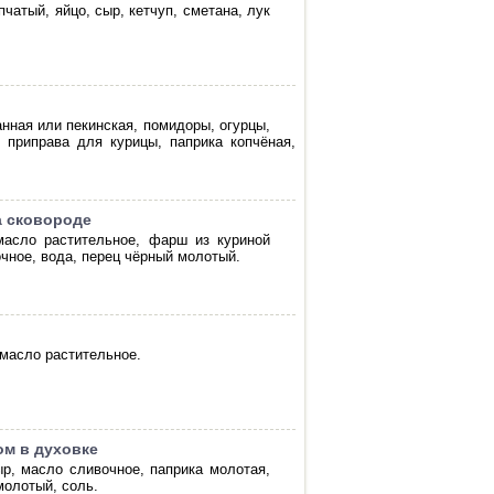
чатый, яйцо, сыр, кетчуп, сметана, лук
анная или пекинская, помидоры, огурцы,
 приправа для курицы, паприка копчёная,
а сковороде
 масло растительное, фарш из куриной
очное, вода, перец чёрный молотый.
 масло растительное.
ом в духовке
ыр, масло сливочное, паприка молотая,
молотый, соль.