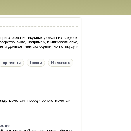
 приготовления вкусных домашних закусок,
догретом виде, например, в микроволновке,
ее и дольше, чем холодные, но по вкусу и
Тарталетки
Гренки
Из лаваша
иандр молотый, перец чёрного молотый,
ороде
й, лук репчатый, зелень, перец чёрный