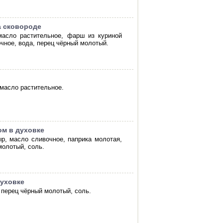
а сковороде
 масло растительное, фарш из куриной
очное, вода, перец чёрный молотый.
 масло растительное.
ом в духовке
ыр, масло сливочное, паприка молотая,
молотый, соль.
духовке
 перец чёрный молотый, соль.