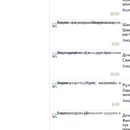
мол
Вып
10:58
Шам
Шам
рас
Зак
5:32
Дом
Сви
Зак
11:34
Рул
Лав
зел
Зак
8:18
Дом
Фил
лук
пер