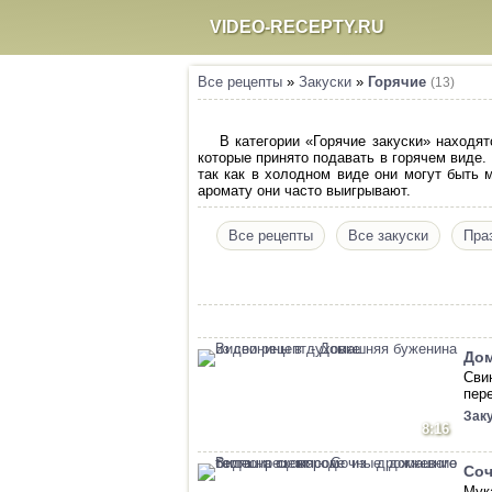
VIDEO-RECEPTY.RU
Все рецепты
»
Закуски
»
Горячие
(13)
В категории «Горячие закуски» находя
которые принято подавать в горячем виде.
так как в холодном виде они могут быть 
аромату они часто выигрывают.
Все рецепты
Все закуски
Пра
Дом
Сви
пер
Зак
8:16
Соч
Мук