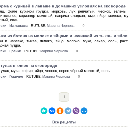
рма с курицей в лаваше в домашних условиях на сковороде
аш, филе куриной грудки, морковь, лук репчатый, чеснок, зелень (
тительное, кориандр молотый, паприка сладкая, сыр, яйцо, молоко, 
отый, соль.
уски
Из лаваша
RUTUBE:
Марина Чернова
0
нки из батона на молоке с яйцами и начинкой из тыквы и ябло
он в нарезке, тыква, яблоко, яйцо, молоко, мука, сахар, соль, рас
арная пудра.
уски
Гренки
RUTUBE:
Марина Чернова
0
тулак в кляре на сковороде
тулак, мука, кефир, яйца, чеснок, перец чёрный молотый, соль.
уски
Горячие
RUTUBE:
Марина Чернова
0
1
Все рецепты