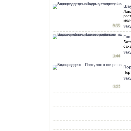
Шау
Лав
рас
мол
9:35
Зак
Гре
Бат
сах
Зак
3:44
Пор
Пор
Зак
4:24