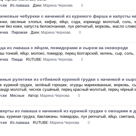
уски
Из лаваша
Дзен:
Марина Чернова
0
ачковые чебуреки с начинкой из куриного фарша и капусты н
ачки, овсяные хлопья, кефир, яйцо, сода, кориандр молотый, соль,
ени без кожи, капуста белокочанная, лук репчатый, морковь, масло слив
ечка
Пирожки
Дзен:
Марина Чернова
0
ца из лаваша с яйцом, помидорами и сыром на сковороде
аш тонкий, яйцо, молоко, помидор, перец болгарский, зелень, сыр, соль,
ечка
Пицца
RUTUBE:
Марина Чернова
0
иные рулетики из отбивной куриной грудки с начинкой и сыр
е куриной грудки, зелёный горошек, огурцы маринованные, морковь, с
иандр молотый, чеснок сушёный, перец красный молотый, перец чёрный 
уски
Мясные
Автор:
Марина Чернова
0
верты из лаваша с начинкой из куриной грудки с овощами в 
аш, куриная грудка, баклажаны, помидоры, лук репчатый, яйцо, сметана,
уски
Из лаваша
RUTUBE:
Марина Чернова
0