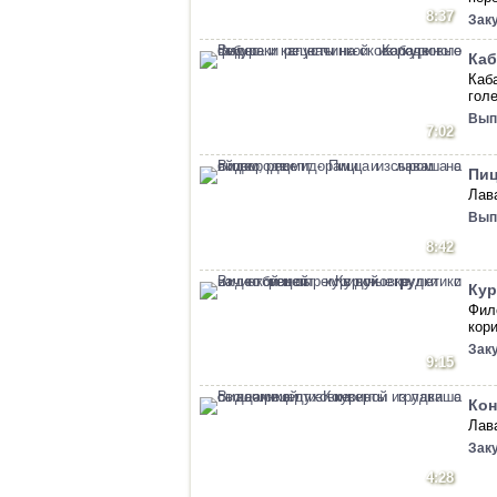
8:37
Зак
Каб
Каб
гол
Вып
7:02
Пиц
Лав
Вып
8:42
Кур
Фил
кор
Зак
9:15
Кон
Лав
Зак
4:28