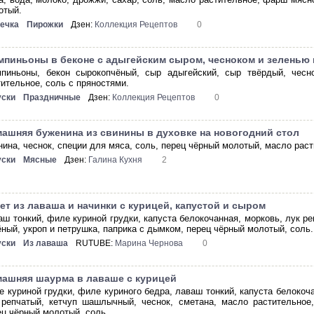
отый.
ечка
Пирожки
Дзен:
Коллекция Рецептов
0
пиньоны в беконе с адыгейским сыром, чесноком и зеленью 
пиньоны, бекон сырокопчёный, сыр адыгейский, сыр твёрдый, чесно
тительное, соль с пряностями.
уски
Праздничные
Дзен:
Коллекция Рецептов
0
ашняя буженина из свинины в духовке на новогодний стол
нина, чеснок, специи для мяса, соль, перец чёрный молотый, масло раст
уски
Мясные
Дзен:
Галина Кухня
2
ет из лаваша и начинки с курицей, капустой и сыром
аш тонкий, филе куриной грудки, капуста белокочанная, морковь, лук реп
ёный, укроп и петрушка, паприка с дымком, перец чёрный молотый, соль.
уски
Из лаваша
RUTUBE:
Марина Чернова
0
ашняя шаурма в лаваше с курицей
е куриной грудки, филе куриного бедра, лаваш тонкий, капуста белокоч
 репчатый, кетчуп шашлычный, чеснок, сметана, масло растительное,
ец чёрный молотый, соль.