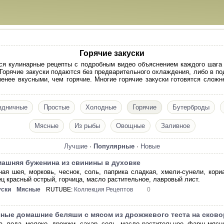
Горячие закуски
тся кулинарные рецепты с подробным видео объяснением каждого шага
 Горячие закуски подаются без предварительного охлаждения, либо в по
менее вкусными, чем горячие. Многие горячие закуски готовятся сложн
здничные
Простые
Холодные
Горячие
Бутерброды
Мясные
Из рыбы
Овощные
Заливное
Лучшие
·
Популярные
·
Новые
ашняя буженина из свинины в духовке
ная шея, морковь, чеснок, соль, паприка сладкая, хмели-сунели, кор
ец красный острый, горчица, масло растительное, лавровый лист.
уски
Мясные
RUTUBE:
Коллекция Рецептов
0
ные домашние беляши с мясом из дрожжевого теста на сков
а, вода, молоко, дрожжи, сахар, соль, масло растительное, фарш мясно