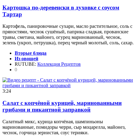
Картошка по-деревенски в духовке с соусом
Тартар
Картофель, панировочные сухари, масло растительное, соль с
пряностями, чеснок сушёный, паприка сладкая, прованские
травы, сметана, майонез, огурец маринованный, чеснок,
зелень (укроп, петрушка), перец черный молотый, соль, сахар.
Вторые блюда
Из овощей
RUTUBE:
Коллекция Рецептов
0
3:24
Салат с копчёной курицей, маринованными
грибами и пикантной заправкой
Салатный микс, курица копчёная, шампиньоны
маринованные, помидоры черри, сыр моцарелла, майонез,
чеснок, горчица зернистая, соус терияки.