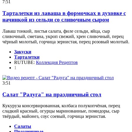
7:51
Тарталетки из лаваша в формочках в духовке с
начинкой из сельди со сливочным сыром
Лаваш тонкий, листья салата, филе сельди, яйца, сыр
сливочный, сметана, укроп свежий, хрен сливочный, перец
чёрный молотый, горчица зернистая, перец розовый молотый.
Закуски
Тарталетки
RUTUBE:
Коллекция Рецептов
1
3:51
Салат "Радуга" на праздничный стол
Кукуруза консервированная, колбаса полукопчёная, перец
сладкий красный, огурцы маринованные, помидоры, сыр
твёрдый, майонез, соус соевый, горчица зернистая.
Салаты
Праздничные