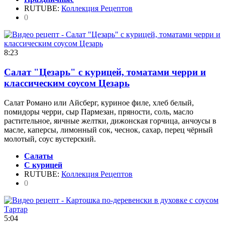
RUTUBE:
Коллекция Рецептов
0
8:23
Салат "Цезарь" с курицей, томатами черри и
классическим соусом Цезарь
Салат Романо или Айсберг, куриное филе, хлеб белый,
помидоры черри, сыр Пармезан, пряности, соль, масло
растительное, яичные желтки, дижонская горчица, анчоусы в
масле, каперсы, лимонный сок, чеснок, сахар, перец чёрный
молотый, соус вустерский.
Салаты
С курицей
RUTUBE:
Коллекция Рецептов
0
5:04