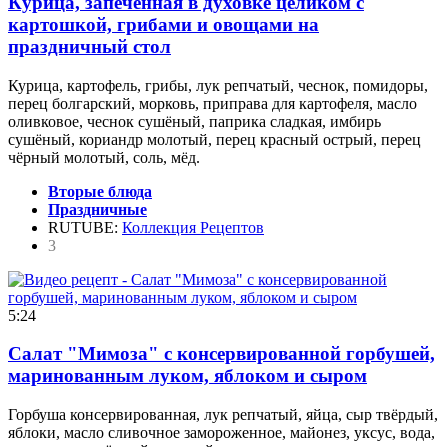
Курица, запечённая в духовке целиком с
картошкой, грибами и овощами на
праздничный стол
Курица, картофель, грибы, лук репчатый, чеснок, помидоры,
перец болгарский, морковь, приправа для картофеля, масло
оливковое, чеснок сушёный, паприка сладкая, имбирь
сушёный, кориандр молотый, перец красный острый, перец
чёрный молотый, соль, мёд.
Вторые блюда
Праздничные
RUTUBE:
Коллекция Рецептов
3
5:24
Салат "Мимоза" с консервированной горбушей,
маринованным луком, яблоком и сыром
Горбуша консервированная, лук репчатый, яйца, сыр твёрдый,
яблоки, масло сливочное замороженное, майонез, уксус, вода,