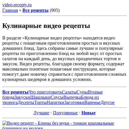
video-recepty.ru
Главная
»
Все рецепты
(905)
Кулинарные видео рецепты
В разделе «Кулинарные видео рецепты» находятся видео
рецепты с пошаговым приготовлением простых и вкусных
домашних блюд. Здесь собраны самые лучшие и популярные
рецепты по приготовлению блюд на любой вкус от простых
салатов на каждый день, до вкусных праздничных тортов и
закусок. Видео рецепты, благодаря своему формату, содержат
максимально понятные пошаговые инструкции, которые
помогут даже новичку справиться с приготовлением сложных
кулинарных шедевров в домашних условиях.
Все рецепты
Что приготовить
Салаты
Супы
Вторые
блюда
Закуски
Шашлыки
Соусы
Выпечка
Блюда из
творога
Десерты
Торты
Напитки
Заготовки
Варенье
Другое
Лучшие
·
Популярные
·
Новые