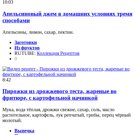
10:03
Апельсиновый джем в домашних условиях тремя
способами
Апельсины, лимон, сахар, пектин.
Заготовки
Из фруктов
RUTUBE:
Коллекция Рецептов
0
8:42
Пирожки из дрожжевого теста, жареные во
фритюре, с картофельной начинкой
Мука, вода тёплая, дрожжи свежие, сахар, соль, масло
растительное, картофель, лук репчатый, грибы, перец чёрный
молотый.
Выпечка