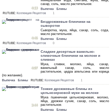
Минеральная вода, сметана, мука, яйца,
сахар, соль, масло растительное.
4:13
Выпечка
Блины
RUTUBE:
Коллекция Рецептов
1
Бездрожжевые блинчики на
сыворотке
Сыворотка, мука, яйца, сахар, соль, сода,
масло растительное.
4:46
Выпечка
Блины
RUTUBE:
Коллекция Рецептов
0
Сладкие десертные ванильно-
сливочные блинчики на молоке и
сливках
Мука, сливки, молоко, яйца, сахар,
4:07
ванильный сахар, соль, масло
растительное, цедра апельсина или корица
(по желанию).
Выпечка
Блины
RUTUBE:
Коллекция Рецептов
1
Тонкие дрожжевые блины из
цельнозерновой муки на молоке
Мука пшеничная цельнозерновая, молоко,
яйца, дрожжи сухие, сахар, соль, масло
растительное.
3:44
Выпечка
Блины