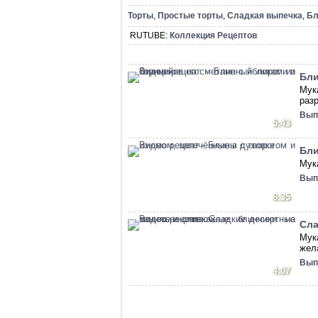
Торты
,
Простые торты
,
Сладкая выпечка
,
Б
RUTUBE:
Коллекция Рецептов
Бли
Мук
раз
Вып
5:43
Бли
Мук
Вып
6:35
Сла
Мук
жел
Вып
4:07