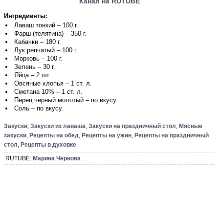
Канал на RUTUBE
Ингредиенты:
Лаваш тонкий – 100 г.
Фарш (телятина) – 350 г.
Кабачки – 180 г.
Лук репчатый – 100 г.
Морковь – 100 г.
Зелень – 30 г.
Яйца – 2 шт.
Овсяные хлопья – 1 ст. л.
Сметана 10% – 1 ст. л.
Перец чёрный молотый – по вкусу.
Соль – по вкусу.
Закуски
,
Закуски из лаваша
,
Закуски на праздничный стол
,
Мясные
закуски
,
Рецепты на обед
,
Рецепты на ужин
,
Рецепты на праздничный
стол
,
Рецепты в духовке
RUTUBE:
Марина Чернова