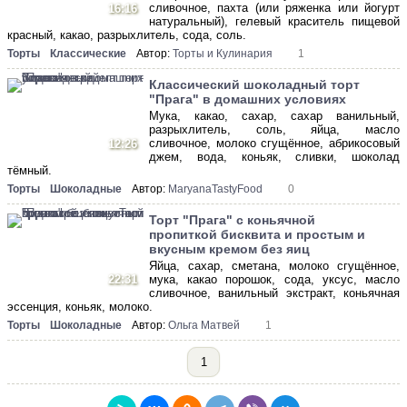
сливочное, пахта (или ряженка или йогурт
16:16
натуральный), гелевый краситель пищевой
красный, какао, разрыхлитель, сода, соль.
Торты
Классические
Автор:
Торты и Кулинария
1
Классический шоколадный торт
"Прага" в домашних условиях
Мука, какао, сахар, сахар ванильный,
разрыхлитель, соль, яйца, масло
сливочное, молоко сгущённое, абрикосовый
12:26
джем, вода, коньяк, сливки, шоколад
тёмный.
Торты
Шоколадные
Автор:
MaryanaTastyFood
0
Торт "Прага" с коньячной
пропиткой бисквита и простым и
вкусным кремом без яиц
Яйца, сахар, сметана, молоко сгущённое,
22:31
мука, какао порошок, сода, уксус, масло
сливочное, ванильный экстракт, коньячная
эссенция, коньяк, молоко.
Торты
Шоколадные
Автор:
Ольга Матвей
1
1