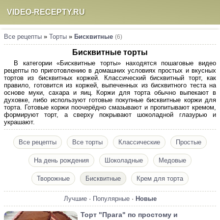
VIDEO-RECEPTY.RU
Все рецепты
»
Торты
»
Бисквитные
(6)
Бисквитные торты
В категории «Бисквитные торты» находятся пошаговые видео
рецепты по приготовлению в домашних условиях простых и вкусных
тортов из бисквитных коржей. Классический бисквитный торт, как
правило, готовится из коржей, выпеченных из бисквитного теста на
основе муки, сахара и яиц. Коржи для торта обычно выпекают в
духовке, либо используют готовые покупные бисквитные коржи для
торта. Готовые коржи поочерёдно смазывают и пропитывают кремом,
формируют торт, а сверху покрывают шоколадной глазурью и
украшают.
Все рецепты
Все торты
Классические
Простые
На день рождения
Шоколадные
Медовые
Творожные
Бисквитные
Крем для торта
Лучшие
·
Популярные
·
Новые
Торт "Прага" по простому и