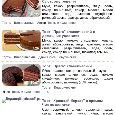
быстрому рецепту
Мука, какао, разрыхлитель, яйца, соль,
сахар ванильный, сахар, молоко, масло
сливочное, вода, молоко сгущённое,
10:34
ромовый ароматизатор, джем абрикосовый.
Торты
Шоколадные
Автор:
Торты и Кулинария
2
Торт "Прага" классический в
домашних условиях
Мука, какао, молоко сгущённое, коньяк,
джем абрикосовый, яйца, крахмал, масло
сливочное, разрыхлитель, вода, соль,
7:26
сахар, сахар ванильный, шоколад тёмный.
Торты
Классические
Дзен:
Ольга Шобутинская
1
Торт "Прага" классический
Яйца, сахар, сахар ванильный, мука,
какао, масло сливочное, вода, молоко
сгущённое, ромовая эссенция, джем
абрикосовый, шоколад (70% какао).
10:07
Торты
Классические
Дзен:
Торты и Кулинария
6
Торт "Красный бархат" с кремом
Чиз на сливках
Сыр творожный, сливки, сахарная пудра,
сахар ванильный, мука, яйца, масло