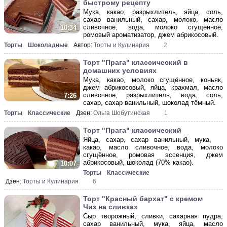
быстрому рецепту
Мука, какао, разрыхлитель, яйца, соль,
сахар ванильный, сахар, молоко, масло
сливочное, вода, молоко сгущённое,
10:34
ромовый ароматизатор, джем абрикосовый.
Торты
Шоколадные
Автор:
Торты и Кулинария
2
Торт "Прага" классический в
домашних условиях
Мука, какао, молоко сгущённое, коньяк,
джем абрикосовый, яйца, крахмал, масло
сливочное, разрыхлитель, вода, соль,
7:26
сахар, сахар ванильный, шоколад тёмный.
Торты
Классические
Дзен:
Ольга Шобутинская
1
Торт "Прага" классический
Яйца, сахар, сахар ванильный, мука,
какао, масло сливочное, вода, молоко
сгущённое, ромовая эссенция, джем
абрикосовый, шоколад (70% какао).
10:07
Торты
Классические
Дзен:
Торты и Кулинария
6
Торт "Красный бархат" с кремом
Чиз на сливках
Сыр творожный, сливки, сахарная пудра,
сахар ванильный, мука, яйца, масло