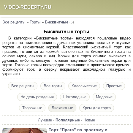
VIDEO-RECEPTY.RU
Все рецепты
»
Торты
»
Бисквитные
(6)
Бисквитные торты
В категории «Бисквитные торты» находятся пошаговые видео
рецепты по приготовлению в домашних условиях простых и вкусных
тортов из бисквитных коржей. Классический бисквитный торт, как
правило, готовится из коржей, выпеченных из бисквитного теста на
основе муки, сахара и яиц. Коржи для торта обычно выпекают в
духовке, либо используют готовые покупные бисквитные коржи для
торта. Готовые коржи поочерёдно смазывают и пропитывают кремом,
формируют торт, а сверху покрывают шоколадной глазурью и
украшают.
Все рецепты
Все торты
Классические
Простые
На день рождения
Шоколадные
Медовые
Творожные
Бисквитные
Крем для торта
Лучшие
·
Популярные
·
Новые
Торт "Прага" по простому и