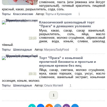
сливочное, пахта (или ряженка или йогурт
16:16
натуральный), гелевый краситель пищевой
красный, какао, разрыхлитель, сода, соль.
Торты
Классические
Автор:
Торты и Кулинария
1
Классический шоколадный торт
"Прага" в домашних условиях
Мука, какао, сахар, сахар ванильный,
разрыхлитель, соль, яйца, масло
сливочное, молоко сгущённое, абрикосовый
12:26
джем, вода, коньяк, сливки, шоколад
тёмный.
Торты
Шоколадные
Автор:
MaryanaTastyFood
0
Торт "Прага" с коньячной
пропиткой бисквита и простым и
вкусным кремом без яиц
Яйца, сахар, сметана, молоко сгущённое,
22:31
мука, какао порошок, сода, уксус, масло
сливочное, ванильный экстракт, коньячная
эссенция, коньяк, молоко.
Торты
Шоколадные
Автор:
Ольга Матвей
1
1