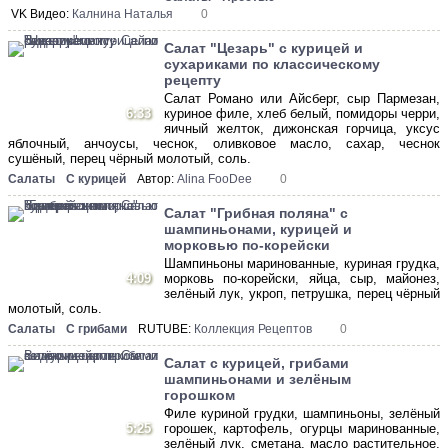
VK Видео:
Калнина Наталья
0
Салат "Цезарь" с курицей и
сухариками по классическому
рецепту
Салат Романо или Айсберг, сыр Пармезан,
6:33
куриное филе, хлеб белый, помидоры черри,
яичный желток, дижонская горчица, уксус
яблочный, анчоусы, чеснок, оливковое масло, сахар, чеснок
сушёный, перец чёрный молотый, соль.
Салаты
С курицей
Автор:
Alina FooDee
0
Салат "Грибная поляна" c
шампиньонами, курицей и
морковью по-корейски
Шампиньоны маринованные, куриная грудка,
4:09
морковь по-корейски, яйца, сыр, майонез,
зелёный лук, укроп, петрушка, перец чёрный
молотый, соль.
Салаты
С грибами
RUTUBE:
Коллекция Рецептов
0
Салат с курицей, грибами
шампиньонами и зелёным
горошком
Филе куриной грудки, шампиньоны, зелёный
5:25
горошек, картофель, огурцы маринованные,
зелёный лук, сметана, масло растительное,