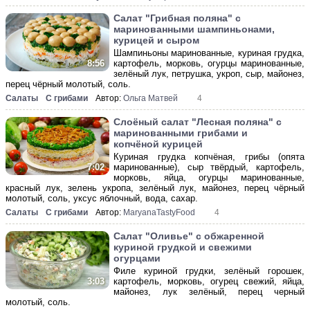
Салат "Грибная поляна" c
маринованными шампиньонами,
курицей и сыром
Шампиньоны маринованные, куриная грудка,
картофель, морковь, огурцы маринованные,
8:56
зелёный лук, петрушка, укроп, сыр, майонез,
перец чёрный молотый, соль.
Салаты
С грибами
Автор:
Ольга Матвей
4
Слоёный салат "Лесная поляна" c
маринованными грибами и
копчёной курицей
Куриная грудка копчёная, грибы (опята
маринованные), сыр твёрдый, картофель,
7:02
морковь, яйца, огурцы маринованные,
красный лук, зелень укропа, зелёный лук, майонез, перец чёрный
молотый, соль, уксус яблочный, вода, сахар.
Салаты
С грибами
Автор:
MaryanaTastyFood
4
Салат "Оливье" с обжаренной
куриной грудкой и свежими
огурцами
Филе куриной грудки, зелёный горошек,
картофель, морковь, огурец свежий, яйца,
3:03
майонез, лук зелёный, перец черный
молотый, соль.