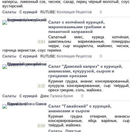
каперсы, лимонный сок, чеснок, сахар, перец чёрный молотый, соус
вустерский.
Салаты
С курицей
RUTUBE:
Коллекция Рецептов
0
Салат с копчёной курицей,
маринованными грибами и
пикантной заправкой
Салатный микс, курица копчёная,
3:24
шампиньоны маринованные, помидоры
черри, сыр моцарелла, майонез, чеснок,
горчица зернистая, соус терияки.
Салаты
С курицей
RUTUBE:
Коллекция Рецептов
0
Салат "Дамский каприз" с курицей,
ананасами, кукурузой, сыром и
грецкими орехами
Куриная грудка, ананас консервированный,
3:32
кукуруза консервированная, сыр твёрдый,
орехи грецкие, соль, майонез.
Салаты
С курицей
Дзен:
Галина Кухня
0
Салат "Гавайский" с курицей,
ананасами и сыром
Куриная грудка отварная, ананасы
консервированные, яйца варёные, сыр
твёрдый, майонез.
2:50
Салаты
Простые