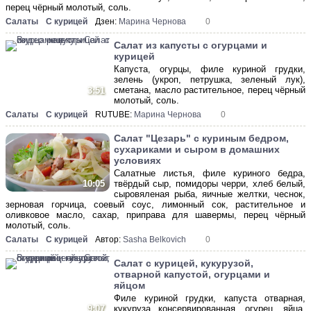
перец чёрный молотый, соль.
Салаты
С курицей
Дзен:
Марина Чернова
0
Салат из капусты с огурцами и
курицей
Капуста, огурцы, филе куриной грудки,
зелень (укроп, петрушка, зеленый лук),
сметана, масло растительное, перец чёрный
3:51
молотый, соль.
Салаты
С курицей
RUTUBE:
Марина Чернова
0
Салат "Цезарь" с куриным бедром,
сухариками и сыром в домашних
условиях
Салатные листья, филе куриного бедра,
твёрдый сыр, помидоры черри, хлеб белый,
10:05
сыровяленая рыба, яичные желтки, чеснок,
зерновая горчица, соевый соус, лимонный сок, растительное и
оливковое масло, сахар, приправа для шавермы, перец чёрный
молотый, соль.
Салаты
С курицей
Автор:
Sasha Belkovich
0
Салат с курицей, кукурузой,
отварной капустой, огурцами и
яйцом
Филе куриной грудки, капуста отварная,
9:07
кукуруза консервированная, огурец, яйца,