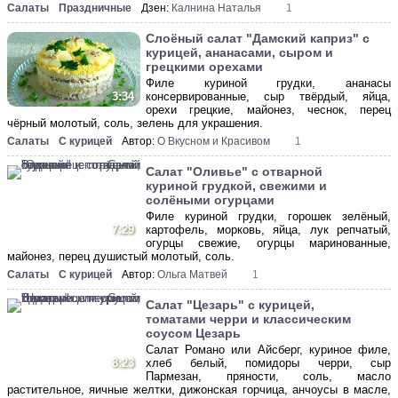
Салаты
Праздничные
Дзен:
Калнина Наталья
1
Слоёный салат "Дамский каприз" с
курицей, ананасами, сыром и
грецкими орехами
Филе куриной грудки, ананасы
консервированные, сыр твёрдый, яйца,
3:34
орехи грецкие, майонез, чеснок, перец
чёрный молотый, соль, зелень для украшения.
Салаты
С курицей
Автор:
О Вкусном и Красивом
1
Салат "Оливье" с отварной
куриной грудкой, свежими и
солёными огурцами
Филе куриной грудки, горошек зелёный,
7:29
картофель, морковь, яйца, лук репчатый,
огурцы свежие, огурцы маринованные,
майонез, перец душистый молотый, соль.
Салаты
С курицей
Автор:
Ольга Матвей
1
Салат "Цезарь" с курицей,
томатами черри и классическим
соусом Цезарь
Салат Романо или Айсберг, куриное филе,
8:23
хлеб белый, помидоры черри, сыр
Пармезан, пряности, соль, масло
растительное, яичные желтки, дижонская горчица, анчоусы в масле,