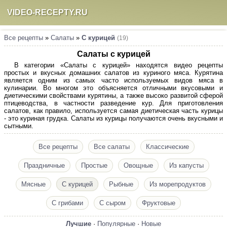
VIDEO-RECEPTY.RU
Все рецепты
»
Салаты
»
С курицей
(19)
Салаты с курицей
В категории «Салаты с курицей» находятся видео рецепты
простых и вкусных домашних салатов из куриного мяса. Курятина
является одним из самых часто используемых видов мяса в
кулинарии. Во многом это объясняется отличными вкусовыми и
диетическими свойствами курятины, а также высоко развитой сферой
птицеводства, в частности разведение кур. Для приготовления
салатов, как правило, используется самая диетическая часть курицы
- это куриная грудка. Салаты из курицы получаются очень вкусными и
сытными.
Все рецепты
Все салаты
Классические
Праздничные
Простые
Овощные
Из капусты
Мясные
С курицей
Рыбные
Из морепродуктов
С грибами
С сыром
Фруктовые
Лучшие
·
Популярные
·
Новые