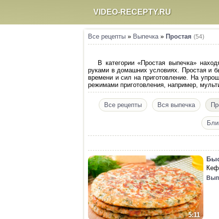
VIDEO-RECEPTY.RU
Все рецепты
»
Выпечка
»
Простая
(54)
В категории «Простая выпечка» наход
руками в домашних условиях. Простая и б
времени и сил на приготовление. На упро
режимами приготовления, например, мульти
Все рецепты
Вся выпечка
Пр
Бли
Быс
Кеф
Вып
5:11