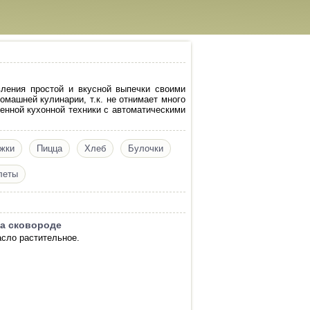
вления простой и вкусной выпечки своими
машней кулинарии, т.к. не отнимает много
енной кухонной техники с автоматическими
жки
Пицца
Хлеб
Булочки
леты
а сковороде
асло растительное.