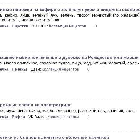
ивые пирожки на кефире с зелёным луком и яйцом на сковор
а, кефир, яйца, зелёный лук, зелень, творог зернистый (по желанию)
рыхлитель, масло растительное.
ечка
Пирожки
RUTUBE:
Коллекция Рецептов
0
ашнее имбирное печенье в духовке на Рождество или Новый
а, масло сливочное, сахарная пудра, яйца, мёд, имбирь молотый, смесь 
ечка
Печенье
Дзен:
Коллекция Рецептов
0
рожные вафли на электрогриле
ог, мука, яйца, сахар, масло сливочное, разрыхлитель, ванилин, соль.
ечка
Вафли
VK Видео:
Калнина Наталья
1
етики из блинов на кипятке с яблочной начинкой