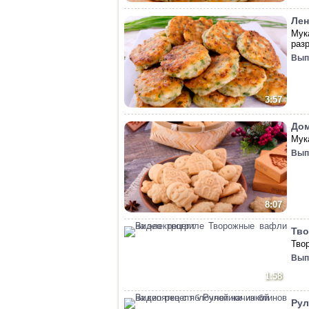
Лен
Мук
раз
Вып
3:57
Дом
Мук
Вып
8:07
Тво
Твор
Вып
1:58
Рул