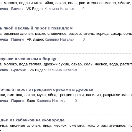
, молоко, вода кипяток, яйца, сахар, соль, растительное масло, яблоки,
ечка
Блины
VK Видео:
Калнина Наталья
0
ыпной овсяный пирог с повидлом
а, овсяные хлопья, масло сливочное, разрыхлитель, корица, сахар, соль
ечка
Пироги
VK Видео:
Калнина Наталья
0
пушки с чесноком к борщу
а, молоко, вода теплая, дрожжи сухие, сахар, соль, чеснок, вода, расти
ечка
Булочки
VK Видео:
Калнина Наталья
0
очный пирог с грецкими орехами в духовке
ки, сметана, сахар, мука, яйца, грецкие орехи, ванилин, разрыхлитель, 
ечка
Пироги
Дзен:
Калнина Наталья
0
дьи из кабачков на сковороде
ачки, овсяные хлопья, яйца, чеснок, сметана, масло растительное, п
ь.