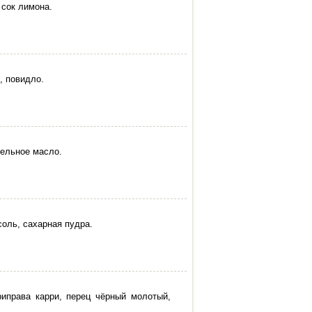
 сок лимона.
, повидло.
тельное масло.
соль, сахарная пудра.
риправа карри, перец чёрный молотый,