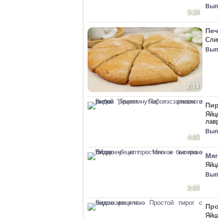
Вып
5:28
Печ
Сли
Вып
2:14
Пир
Яйц
лав
Вып
4:05
Мяг
Яйц
Вып
2:05
Про
Яйц