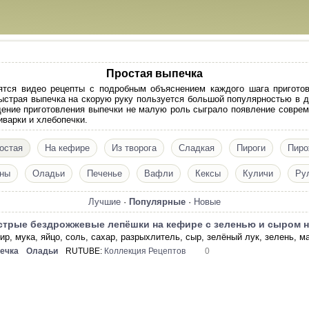
Простая выпечка
ятся видео рецепты с подробным объяснением каждого шага пригото
ыстрая выпечка на скорую руку пользуется большой популярностью в до
щение приготовления выпечки не малую роль сыграло появление соврем
варки и хлебопечки.
остая
На кефире
Из творога
Сладкая
Пироги
Пиро
ны
Оладьи
Печенье
Вафли
Кексы
Куличи
Ру
Лучшие
·
Популярные
·
Новые
трые бездрожжевые лепёшки на кефире с зеленью и сыром н
ир, мука, яйцо, соль, сахар, разрыхлитель, сыр, зелёный лук, зелень, м
ечка
Оладьи
RUTUBE:
Коллекция Рецептов
0