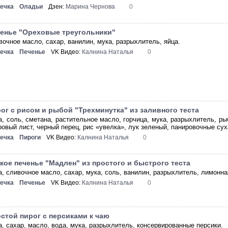
ечка
Оладьи
Дзен:
Марина Чернова
0
енье "Ореховые треугольники"
вочное масло, сахар, ванилин, мука, разрыхлитель, яйца.
ечка
Печенье
VK Видео:
Калнина Наталья
0
ог с рисом и рыбой "Трехминутка" из заливного теста
а, соль, сметана, растительное масло, горчица, мука, разрыхлитель, р
ровый лист, черный перец, рис «увелка», лук зеленый, панировочные сух
ечка
Пироги
VK Видео:
Калнина Наталья
0
кое печенье "Мадлен" из простого и быстрого теста
а, сливочное масло, сахар, мука, соль, ванилин, разрыхлитель, лимонна
ечка
Печенье
VK Видео:
Калнина Наталья
0
стой пирог с персиками к чаю
а, сахар, масло, вода, мука, разрыхлитель, консервированные персики.