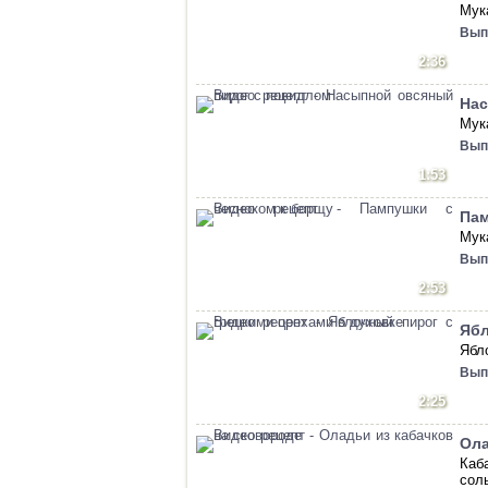
Мука
Вып
2:36
Нас
Мук
Вып
1:53
Пам
Мук
Вып
2:53
Ябл
Ябло
Вып
2:25
Ола
Каб
сол