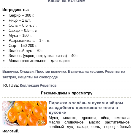
Канал на RUTUBE
Ингредиенты:
Кефир – 300 г.
Яйцо – 1 шт.
Соль – 0.5 ч. л.
Сахар – 0.5 ч. л.
Мука – 150 г.
Разрыхлитель – 1 ч. л.
Сыр – 150-200 г.
Зелёный лук – 70 г.
Зелень (укроп, петрушка, кинза) – 40 г.
Масло растительное – для жарки.
Выпечка
,
Оладьи
,
Простая выпечка
,
Выпечка на кефире
,
Рецепты на
завтрак
,
Рецепты на сковороде
RUTUBE:
Коллекция Рецептов
Рекомендуем к просмотру
Пирожки с зелёным луком и яйцом
из сдобного дрожжевого теста в
духовке
Мука, молоко, дрожжи, яйца, сметана,
масло сливочное, масло растительное,
6:56
зелёный лук, сахар, соль, перец чёрный
молотый.