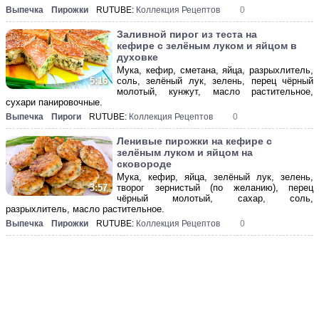
Выпечка
Пирожки
RUTUBE:
Коллекция Рецептов
0
Заливной пирог из теста на
кефире с зелёным луком и яйцом в
духовке
Мука, кефир, сметана, яйца, разрыхлитель,
соль, зелёный лук, зелень, перец чёрный
5:16
молотый, кунжут, масло растительное,
сухари панировочные.
Выпечка
Пироги
RUTUBE:
Коллекция Рецептов
0
Ленивые пирожки на кефире с
зелёным луком и яйцом на
сковороде
Мука, кефир, яйца, зелёный лук, зелень,
творог зернистый (по желанию), перец
3:57
чёрный молотый, сахар, соль,
разрыхлитель, масло растительное.
Выпечка
Пирожки
RUTUBE:
Коллекция Рецептов
0