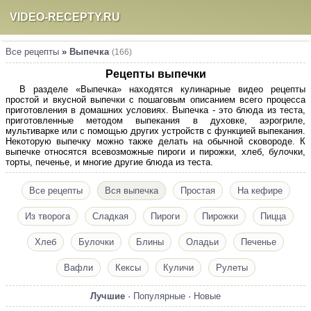
VIDEO-RECEPTY.RU
Все рецепты
»
Выпечка
(166)
Рецепты выпечки
В разделе «Выпечка» находятся кулинарные видео рецепты
простой и вкусной выпечки с пошаговым описанием всего процесса
приготовления в домашних условиях. Выпечка - это блюда из теста,
приготовленные методом выпекания в духовке, аэрогриле,
мультиварке или с помощью других устройств с функцией выпекания.
Некоторую выпечку можно также делать на обычной сковороде. К
выпечке относятся всевозможные пироги и пирожки, хлеб, булочки,
торты, печенье, и многие другие блюда из теста.
Все рецепты
Вся выпечка
Простая
На кефире
Из творога
Сладкая
Пироги
Пирожки
Пицца
Хлеб
Булочки
Блины
Оладьи
Печенье
Вафли
Кексы
Куличи
Рулеты
Лучшие
·
Популярные
·
Новые