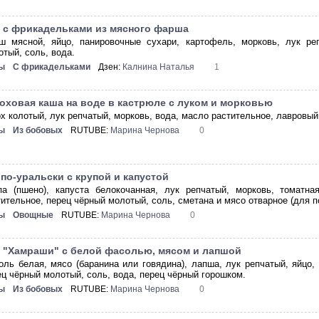
 с фрикадельками из мясного фарша
ш мясной, яйцо, панировочные сухари, картофель, морковь, лук реп
отый, соль, вода.
ы
С фрикадельками
Дзен:
Калнина Наталья
1
оховая каша на воде в кастрюле с луком и морковью
ох колотый, лук репчатый, морковь, вода, масло растительное, лавровый
ы
Из бобовых
RUTUBE:
Марина Чернова
0
по-уральски с крупой и капустой
па (пшено), капуста белокочанная, лук репчатый, морковь, томатна
тительное, перец чёрный молотый, соль, сметана и мясо отварное (для 
ы
Овощные
RUTUBE:
Марина Чернова
0
 "Хамраши" с белой фасолью, мясом и лапшой
оль белая, мясо (баранина или говядина), лапша, лук репчатый, яйцо,
ец чёрный молотый, соль, вода, перец чёрный горошком.
ы
Из бобовых
RUTUBE:
Марина Чернова
0