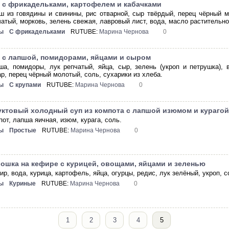
 с фрикадельками, картофелем и кабачками
ш из говядины и свинины, рис отварной, сыр твёрдый, перец чёрный м
чатый, морковь, зелень свежая, лавровый лист, вода, масло растительно
ы
С фрикадельками
RUTUBE:
Марина Чернова
0
 с лапшой, помидорами, яйцами и сыром
ша, помидоры, лук репчатый, яйца, сыр, зелень (укроп и петрушка), 
ар, перец чёрный молотый, соль, сухарики из хлеба.
ы
С крупами
RUTUBE:
Марина Чернова
0
ктовый холодный суп из компота с лапшой изюмом и кураго
от, лапша яичная, изюм, курага, соль.
ы
Простые
RUTUBE:
Марина Чернова
0
ошка на кефире с курицей, овощами, яйцами и зеленью
р, вода, курица, картофель, яйца, огурцы, редис, лук зелёный, укроп, с
ы
Куриные
RUTUBE:
Марина Чернова
0
1
2
3
4
5