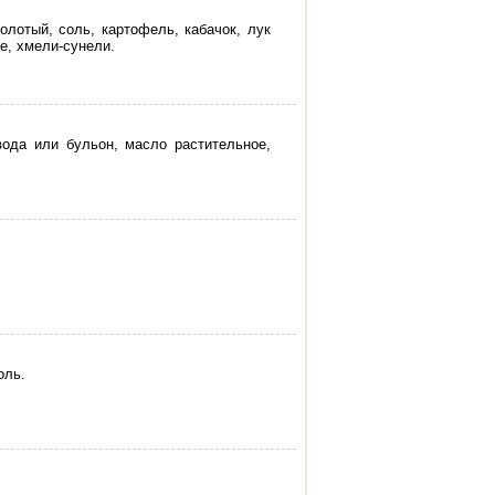
олотый, соль, картофель, кабачок, лук
е, хмели-сунели.
вода или бульон, масло растительное,
й
оль.