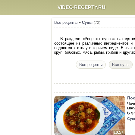
VIDEO-RECEPTY.RU
Все рецепты
»
Супы
(72)
В разделе «Рецепты супов» находятс
состоящее из различных ингредиентов и 
подаются к столу в горячем виде. Бывают
круп, бобовых, мяса, рыбы, грибов и друг
Все рецепты
Все супы
Пос
Чеч
мас
(укр
Суп
10:57