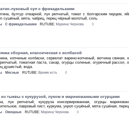
атно-луковый суп с фрикадельками
ятина, булгур отварной, лук репчатый, томат с болгарским перцем, яй
оп сушёный, мята, чабрец, перец чёрный молотый, соль.
ы
С фрикадельками
RUTUBE:
Марина Чернова
0
янка сборная, классическая с колбасой
нина, копченые колбаски, сервелат варено-копченый, ветчина свиная, 
 репчатый, томатная паста, сахар, огурцы соленые, огуречный рассол, 
ец душистый, вода.
ы
Мясные
RUTUBE:
Время есть
0
 из тыквы с кукурузой, луком и маринованными огурцами
ва, лук репчатый, кукуруза консервированная, огурцы маринова
тительное, лавровый лист, куркума, укроп сушёный, мята сушёная, пере
ы
Овощные
RUTUBE:
Марина Чернова
0