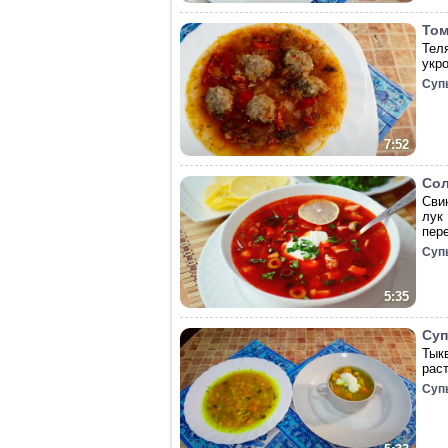
Том
Тел
укр
Суп
7:52
Сол
Сви
лук
пер
Суп
5:35
Суп
Тык
рас
Суп