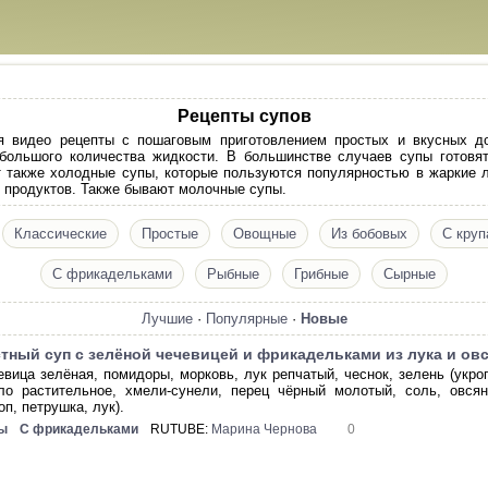
Рецепты супов
я видео рецепты с пошаговым приготовлением простых и вкусных д
большого количества жидкости. В большинстве случаев супы готовя
 также холодные супы, которые пользуются популярностью в жаркие л
их продуктов. Также бывают молочные супы.
Классические
Простые
Овощные
Из бобовых
С круп
С фрикадельками
Рыбные
Грибные
Сырные
Лучшие
·
Популярные
·
Новые
тный суп с зелёной чечевицей и фрикадельками из лука и ов
евица зелёная, помидоры, морковь, лук репчатый, чеснок, зелень (укроп
ло растительное, хмели-сунели, перец чёрный молотый, соль, овсян
оп, петрушка, лук).
ы
С фрикадельками
RUTUBE:
Марина Чернова
0