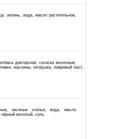
цо, зелень, вода, масло растительное,
колбаса докторская, сосиски молочные,
оливки, маслины, петрушка, лавровый лист,
нные, овсяные хлопья, вода, масло
ц чёрный молотый, соль.