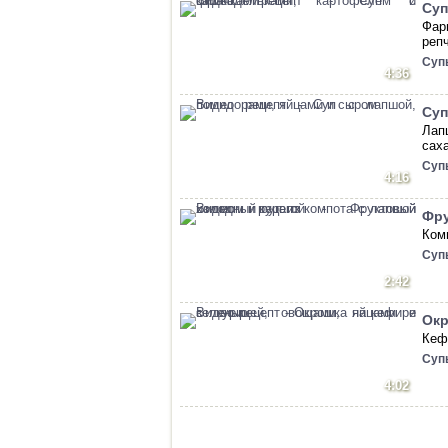
Суп
Фар
реп
Суп
4:36
Суп
Лап
сах
Суп
4:16
Фру
Комп
Суп
2:42
Окр
Кефи
Суп
4:02