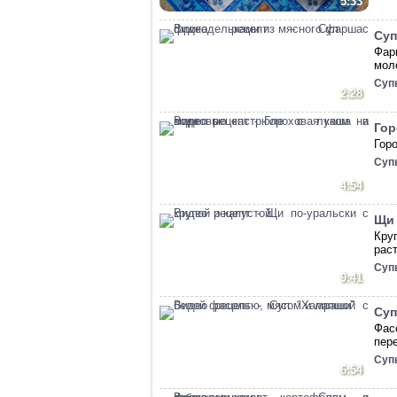
5:33
Суп
Фар
мол
Суп
2:28
Гор
Гор
Суп
4:54
Щи 
Кру
рас
Суп
9:41
Суп
Фас
пер
Суп
6:54