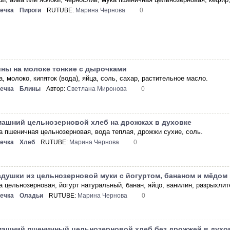
ечка
Пироги
RUTUBE:
Марина Чернова
0
ны на молоке тонкие с дырочками
, молоко, кипяток (вода), яйца, соль, сахар, растительное масло.
ечка
Блины
Автор:
Светлана Миронова
0
ашний цельнозерновой хлеб на дрожжах в духовке
а пшеничная цельнозерновая, вода теплая, дрожжи сухие, соль.
ечка
Хлеб
RUTUBE:
Марина Чернова
0
душки из цельнозерновой муки с йогуртом, бананом и мёдом
а цельнозерновая, йогурт натуральный, банан, яйцо, ванилин, разрыхлит
ечка
Оладьи
RUTUBE:
Марина Чернова
0
ашний пшеничный цельнозерновой хлеб без дрожжей в духо