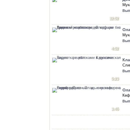
Мук
Вып
12:52
Ола
Мука
Вып
4:52
Кла
Слив
Вып
5:23
Ола
Кефи
Вып
1:45