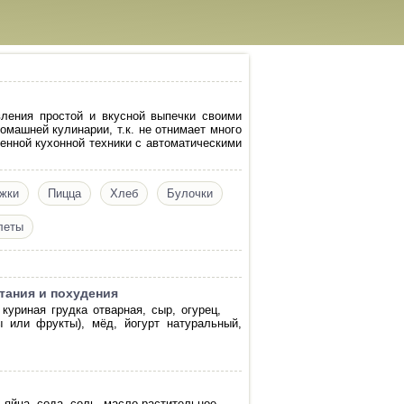
вления простой и вкусной выпечки своими
машней кулинарии, т.к. не отнимает много
енной кухонной техники с автоматическими
жки
Пицца
Хлеб
Булочки
леты
тания и похудения
куриная грудка отварная, сыр, огурец,
 или фрукты), мёд, йогурт натуральный,
 яйца, сода, соль, масло растительное.