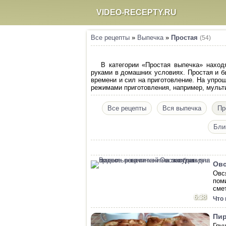
VIDEO-RECEPTY.RU
Все рецепты
»
Выпечка
»
Простая
(54)
В категории «Простая выпечка» наход
руками в домашних условиях. Простая и б
времени и сил на приготовление. На упро
режимами приготовления, например, мульти
Все рецепты
Вся выпечка
Пр
Бли
Овс
Овс
пом
сме
6:38
Что
Пир
Гру