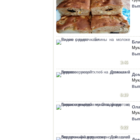
Вып
8:39
Бли
Мука
Вып
3:46
Дом
Мук
Вып
6:19
Ола
Мук
Вып
5:22
Дом