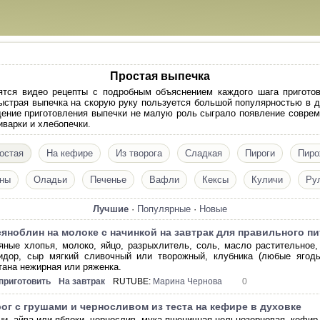
Простая выпечка
ятся видео рецепты с подробным объяснением каждого шага пригото
ыстрая выпечка на скорую руку пользуется большой популярностью в до
щение приготовления выпечки не малую роль сыграло появление соврем
варки и хлебопечки.
остая
На кефире
Из творога
Сладкая
Пироги
Пиро
ны
Оладьи
Печенье
Вафли
Кексы
Куличи
Ру
Лучшие
·
Популярные
·
Новые
яноблин на молоке с начинкой на завтрак для правильного пи
яные хлопья, молоко, яйцо, разрыхлитель, соль, масло растительное, 
идор, сыр мягкий сливочный или творожный, клубника (любые ягоды
тана нежирная или ряженка.
 приготовить
На завтрак
RUTUBE:
Марина Чернова
0
ог с грушами и черносливом из теста на кефире в духовке
ши, айва или яблоки, чернослив, мука пшеничная цельнозерновая, кефир,