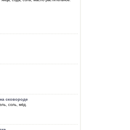
 на сковороде
ель, соль, мёд.
вке