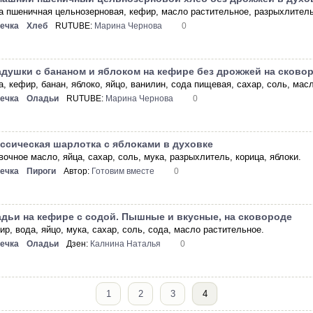
а пшеничная цельнозерновая, кефир, масло растительное, разрыхлитель
ечка
Хлеб
RUTUBE:
Марина Чернова
0
душки с бананом и яблоком на кефире без дрожжей на сково
, кефир, банан, яблоко, яйцо, ванилин, сода пищевая, сахар, соль, мас
ечка
Оладьи
RUTUBE:
Марина Чернова
0
ссическая шарлотка с яблоками в духовке
очное масло, яйца, сахар, соль, мука, разрыхлитель, корица, яблоки.
ечка
Пироги
Автор:
Готовим вместе
0
дьи на кефире с содой. Пышные и вкусные, на сковороде
р, вода, яйцо, мука, сахар, соль, сода, масло растительное.
ечка
Оладьи
Дзен:
Калнина Наталья
0
1
2
3
4