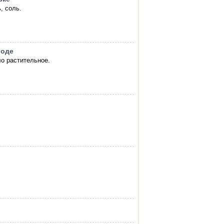
, соль.
роде
ло растительное.