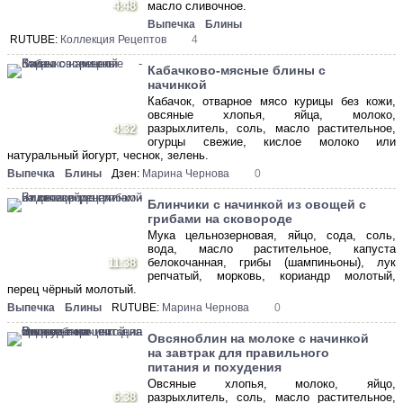
4:48
масло сливочное.
Выпечка
Блины
RUTUBE:
Коллекция Рецептов
4
Кабачково-мясные блины с
начинкой
Кабачок, отварное мясо курицы без кожи,
овсяные хлопья, яйца, молоко,
разрыхлитель, соль, масло растительное,
4:32
огурцы свежие, кислое молоко или
натуральный йогурт, чеснок, зелень.
Выпечка
Блины
Дзен:
Марина Чернова
0
Блинчики с начинкой из овощей с
грибами на сковороде
Мука цельнозерновая, яйцо, сода, соль,
вода, масло растительное, капуста
белокочанная, грибы (шампиньоны), лук
11:38
репчатый, морковь, кориандр молотый,
перец чёрный молотый.
Выпечка
Блины
RUTUBE:
Марина Чернова
0
Овсяноблин на молоке с начинкой
на завтрак для правильного
питания и похудения
Овсяные хлопья, молоко, яйцо,
6:38
разрыхлитель, соль, масло растительное,