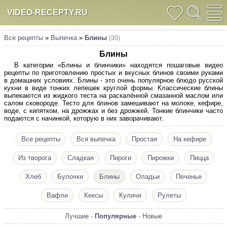
VIDEO-RECEPTY.RU
Все рецепты
»
Выпечка
»
Блины
(30)
Блины
В категории «Блины и блинчики» находятся пошаговые видео
рецепты по приготовлению простых и вкусных блинов своими руками
в домашних условиях. Блины - это очень популярное блюдо русской
кухни в виде тонких лепешек круглой формы. Классические блины
выпекаются из жидкого теста на раскалённой смазанной маслом или
салом сковороде. Тесто для блинов замешивают на молоке, кефире,
воде, с кипятком, на дрожжах и без дрожжей. Тонкие блинчики часто
подаются с начинкой, которую в них заворачивают.
Все рецепты
Вся выпечка
Простая
На кефире
Из творога
Сладкая
Пироги
Пирожки
Пицца
Хлеб
Булочки
Блины
Оладьи
Печенье
Вафли
Кексы
Куличи
Рулеты
Лучшие
·
Популярные
·
Новые