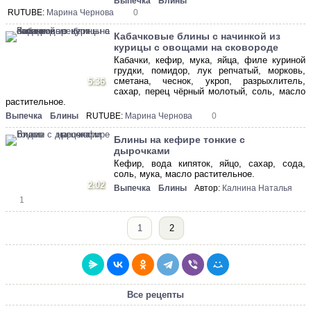
Выпечка
Блины
RUTUBE:
Марина Чернова
0
Кабачковые блины с начинкой из
курицы с овощами на сковороде
Кабачки, кефир, мука, яйца, филе куриной
грудки, помидор, лук репчатый, морковь,
сметана, чеснок, укроп, разрыхлитель,
5:36
сахар, перец чёрный молотый, соль, масло
растительное.
Выпечка
Блины
RUTUBE:
Марина Чернова
0
Блины на кефире тонкие с
дырочками
Кефир, вода кипяток, яйцо, сахар, сода,
соль, мука, масло растительное.
2:02
Выпечка
Блины
Автор:
Калнина Наталья
1
1
2
Все рецепты