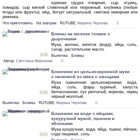
куриная грудка отварная, сыр, огурец,
помидор, сыр мягкий сливочный или творожный, клубника (любые
ягоды или фрукты), мёд, йогурт натуральный, сметана нежирная или
ряженка.
Что приготовить
На завтрак
RUTUBE:
Марина Чернова
0
Блины на молоке тонкие с
дырочками
Мука, молоко, кипяток (вода), яйца, соль,
сахар, растительное масло.
3:46
Выпечка
Блины
Автор:
Светлана Миронова
0
Блинчики из цельнозерновой муки
с начинкой из мяса с овощами
Мука пшеничная цельнозерновая, вода,
яйца, соль, фарш куриный, капуста
белокочанная, лук репчатый, морковь, перец
8:26
чёрный молотый.
Выпечка
Блины
RUTUBE:
Марина Чернова
0
Блинчики на воде с яйцами,
кукурузной мукой, пшеном и
яблоками
Мука кукурузная, вода, яйца, пшено, яблоки,
9:21
сода пищевая, соль.