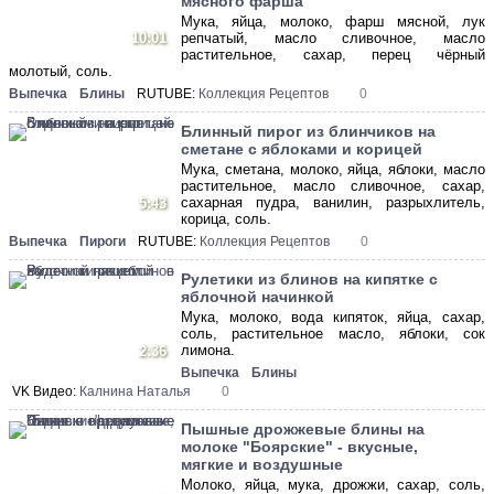
мясного фарша
Мука, яйца, молоко, фарш мясной, лук
10:01
репчатый, масло сливочное, масло
растительное, сахар, перец чёрный
молотый, соль.
Выпечка
Блины
RUTUBE:
Коллекция Рецептов
0
Блинный пирог из блинчиков на
сметане с яблоками и корицей
Мука, сметана, молоко, яйца, яблоки, масло
растительное, масло сливочное, сахар,
сахарная пудра, ванилин, разрыхлитель,
5:43
корица, соль.
Выпечка
Пироги
RUTUBE:
Коллекция Рецептов
0
Рулетики из блинов на кипятке с
яблочной начинкой
Мука, молоко, вода кипяток, яйца, сахар,
соль, растительное масло, яблоки, сок
лимона.
2:36
Выпечка
Блины
VK Видео:
Калнина Наталья
0
Пышные дрожжевые блины на
молоке "Боярские" - вкусные,
мягкие и воздушные
Молоко, яйца, мука, дрожжи, сахар, соль,