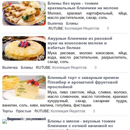
Блины без муки - тонкие
крахмальные блинчики на молоке
Молоко, крахмал картофельный, яйца,
масло растительное, сахар, соль.
4:54
Выпечка
Блины
RUTUBE:
Коллекция Рецептов
0
Ажурные блинчики из рисовой
муки на кокосовом молоке и
взбитых белках
Мука рисовая, молоко кокосовое, яйца,
вода, масло растительное, разрыхлитель,
3:59
сахар, соль.
Выпечка
Блины
RUTUBE:
Коллекция Рецептов
0
Блинный торт с заварным кремом
Пломбир и ароматной фруктовой
прослойкой
Мука, пиво светлое, яйца, сливки, молоко,
масло сливочное, масло топлёное, крахмал
10:04
кукурузный, сахар, сахарная пудра,
ванилин, соль, киви, малина, голубика, фисташки.
Торты
Простые
RUTUBE:
Коллекция Рецептов
0
Блины с мясом - вкусные тонкие
блинчики с сочной начинкой из