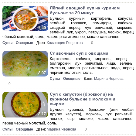
Лёгкий овощной суп на курином
бульоне за 20 минут
Бульон куриный, картофель, капуста,
зелёный горошек, помидоры, кабачок,
сладкий перец, лук репчатый, морковь,
5:40
зелёный лук, укроп, петрушка, чеснок, перец
чёрный молотый, соль, масло растительное, масло сливочное.
Супы
Овощные
Дзен:
Коллекция Рецептов
0
Сливочный суп с овощами
Картофель, кабачок, морковь, перец
болгарский, лук репчатый, яйца, зелень,
сметана, масло растительное, вода, перец
чёрный молотый, соль.
8:07
Супы
Овощные
Дзен:
Марина Чернова
0
Суп с капустой (брокколи) на
курином бульоне с молоком и
сыром
Бульон куриный, брокколи (или любая
другая капуста), морковь, лук репчатый,
8:17
чеснок, сыр, молоко, масло сливочное,
перец чёрный молотый, соль.
Супы
Овощные
Дзен:
Марина Чернова
0