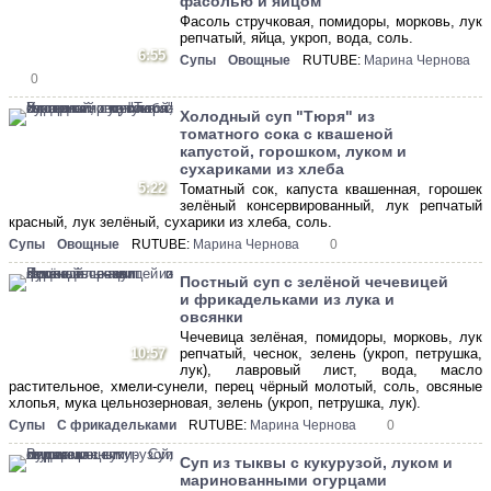
фасолью и яйцом
Фасоль стручковая, помидоры, морковь, лук
репчатый, яйца, укроп, вода, соль.
6:55
Супы
Овощные
RUTUBE:
Марина Чернова
0
Холодный суп "Тюря" из
томатного сока с квашеной
капустой, горошком, луком и
сухариками из хлеба
5:22
Томатный сок, капуста квашенная, горошек
зелёный консервированный, лук репчатый
красный, лук зелёный, сухарики из хлеба, соль.
Супы
Овощные
RUTUBE:
Марина Чернова
0
Постный суп с зелёной чечевицей
и фрикадельками из лука и
овсянки
Чечевица зелёная, помидоры, морковь, лук
10:57
репчатый, чеснок, зелень (укроп, петрушка,
лук), лавровый лист, вода, масло
растительное, хмели-сунели, перец чёрный молотый, соль, овсяные
хлопья, мука цельнозерновая, зелень (укроп, петрушка, лук).
Супы
С фрикадельками
RUTUBE:
Марина Чернова
0
Суп из тыквы с кукурузой, луком и
маринованными огурцами