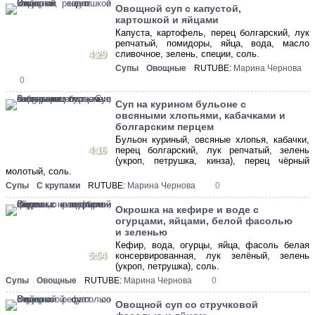
Овощной суп с капустой,
картошкой и яйцами
Капуста, картофель, перец болгарский, лук
репчатый, помидоры, яйца, вода, масло
сливочное, зелень, специи, соль.
4:29
Супы
Овощные
RUTUBE:
Марина Чернова
0
Суп на курином бульоне с
овсяными хлопьями, кабачками и
болгарским перцем
Бульон куриный, овсяные хлопья, кабачки,
4:16
перец болгарский, лук репчатый, зелень
(укроп, петрушка, кинза), перец чёрный
молотый, соль.
Супы
С крупами
RUTUBE:
Марина Чернова
0
Окрошка на кефире и воде с
огурцами, яйцами, белой фасолью
и зеленью
Кефир, вода, огурцы, яйца, фасоль белая
5:54
консервированная, лук зелёный, зелень
(укроп, петрушка), соль.
Супы
Овощные
RUTUBE:
Марина Чернова
0
Овощной суп со стручковой