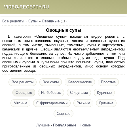
VIDEO-RECEPTY.RU
Все рецепты
»
Супы
»
Овощные
(11)
Овощные супы
В категории «Овощные супы» находятся видео рецепты с
пошаговым приготовлением вкусных, легких и полезных супов из
овощей, в том числе, тыквенные, томатные, супы с картофелем,
кабачками и другие. Овощи являются неотъемлемым ингредиентом
подавляющего большинства супов. Их часто добавляют в том или
ином количестве в мясные, рыбные и другие виды супов. Под
овощными супами в кулинарии принято понимать супы, полностью
приготовленные из овощных ингредиентов, либо основу которых
составляют овощи.
Все рецепты
Все супы
Классические
Простые
Овощные
Из бобовых
С крупами
Куриные
Мясные
С фрикадельками
Рыбные
Грибные
Сырные
Лучшие
·
Популярные
·
Новые