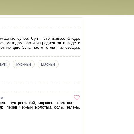
омашних супов. Суп - это жидкое блюдо,
тся методом варки ингредиентов в воде и
етние дни. Супы часто готовят из овощей,
ами
Куриные
Мясные
ом
ель, лук репчатый, морковь, томатная
ар, перец чёрный молотый, соль, зелень,