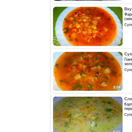
Вку
Фар
сме
Суп
8:03
Суп
Гов
зел
Суп
9:04
Сли
Кар
пер
Суп