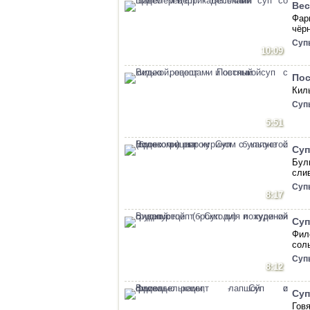
Вес
Фар
чёр
Суп
10:09
Пос
Кил
Суп
5:51
Суп
Бул
сли
Суп
8:17
Суп
Фил
сол
Суп
8:12
Суп
Гов