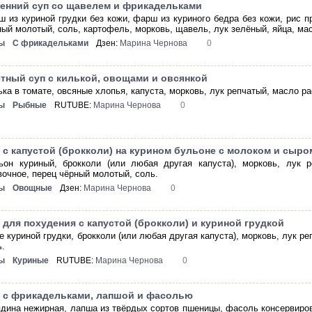
енний суп со щавелем и фрикадельками
ш из куриной грудки без кожи, фарш из куриного бедра без кожи, рис п
ный молотый, соль, картофель, морковь, щавель, лук зелёный, яйца, ма
ы
С фрикадельками
Дзен:
Марина Чернова
0
тный суп с килькой, овощами и овсянкой
ька в томате, овсяные хлопья, капуста, морковь, лук репчатый, масло ра
ы
Рыбные
RUTUBE:
Марина Чернова
0
 с капустой (брокколи) на курином бульоне с молоком и сыро
ьон куриный, брокколи (или любая другая капуста), морковь, лук р
вочное, перец чёрный молотый, соль.
ы
Овощные
Дзен:
Марина Чернова
0
 для похудения с капустой (брокколи) и куриной грудкой
е куриной грудки, брокколи (или любая другая капуста), морковь, лук ре
ь.
ы
Куриные
RUTUBE:
Марина Чернова
0
 с фрикадельками, лапшой и фасолью
ядина нежирная, лапша из твёрдых сортов пшеницы, фасоль консервиров