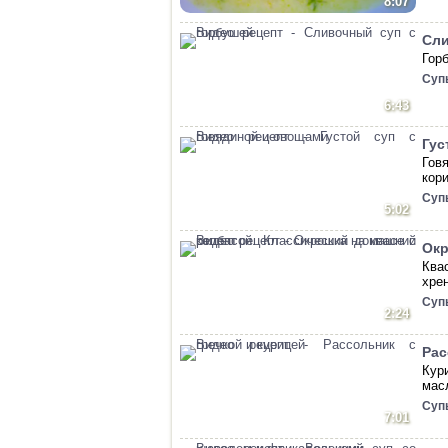
8:07
Сли
Гор
Суп
6:43
Гус
Гов
кор
Суп
5:02
Окр
Ква
хрен
Суп
2:24
Рас
Кур
мас
Суп
7:01