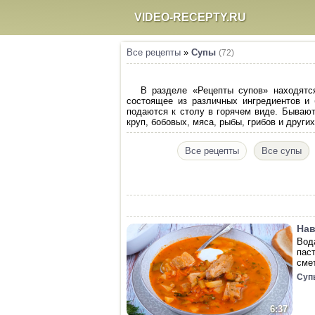
VIDEO-RECEPTY.RU
Все рецепты
»
Супы
(72)
В разделе «Рецепты супов» находятс
состоящее из различных ингредиентов и 
подаются к столу в горячем виде. Бывают
круп, бобовых, мяса, рыбы, грибов и друг
Все рецепты
Все супы
Нав
Вод
пас
сме
Суп
6:37