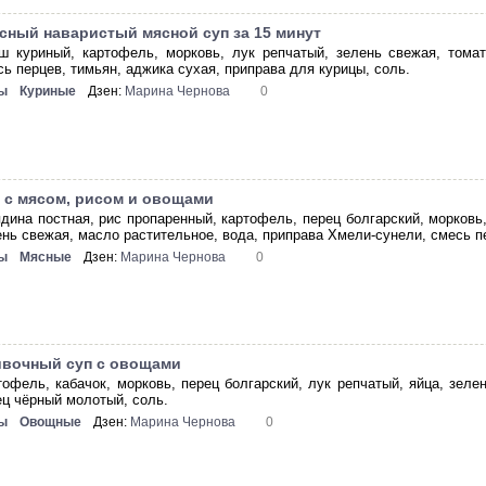
сный наваристый мясной суп за 15 минут
ш куриный, картофель, морковь, лук репчатый, зелень свежая, томат
сь перцев, тимьян, аджика сухая, приправа для курицы, соль.
ы
Куриные
Дзен:
Марина Чернова
0
 с мясом, рисом и овощами
ядина постная, рис пропаренный, картофель, перец болгарский, морковь,
ень свежая, масло растительное, вода, приправа Хмели-сунели, смесь п
ы
Мясные
Дзен:
Марина Чернова
0
вочный суп с овощами
тофель, кабачок, морковь, перец болгарский, лук репчатый, яйца, зеле
ец чёрный молотый, соль.
ы
Овощные
Дзен:
Марина Чернова
0