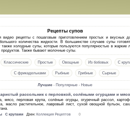
Рецепты супов
я видео рецепты с пошаговым приготовлением простых и вкусных д
большого количества жидкости. В большинстве случаев супы готовя
 также холодные супы, которые пользуются популярностью в жаркие л
их продуктов. Также бывают молочные супы.
Классические
Простые
Овощные
Из бобовых
С круп
С фрикадельками
Рыбные
Грибные
Сырные
Лучшие
·
Популярные
·
Новые
аристый рассольник с перловкой, солёными огурцами и мяс
а, мясо, перловая крупа, солёные огурцы, огуречный рассол, картоф
та, масло растительное, лавровый лист, сухой овощной бульон, сах
тана.
ы
С крупами
Дзен:
Коллекция Рецептов
0