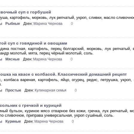
вочный суп с горбушей
буша, картофель, морковь, лук репчатый, укроп, сливки, масло сливочно
ы
Рыбные
Дзен:
Марина Чернова
0
той суп с говядиной и овощами
ядина постная, картофель, перец болгарский, морковь, лук репчатый, 
иандр молотый, мята, перец чёрный молотый, соль.
ы
Мясные
Дзен:
Марина Чернова
0
ошка на квасе с колбасой. Классический домашний рецепт
с, колбаса вареная, картофель, яйцо, огурец, редис, петрушка, укроп,
.
ы
Простые
Дзен:
Кулинарная семья
0
сольник с гречкой и курицей
иный бульон, куриное мясо отварное без кожи, гречка, лук репчатый, м
ло сливочное, приправа универсальная, укроп сушёный, соль.
ы
Куриные
Дзен:
Марина Чернова
0