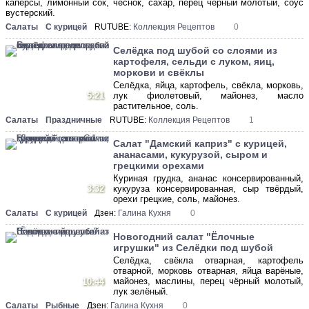
каперсы, лимонный сок, чеснок, сахар, перец чёрный молотый, соус
вустерский.
Салаты
С курицей
RUTUBE:
Коллекция Рецептов
0
Селёдка под шубой со слоями из
картофеля, сельди с луком, яиц,
моркови и свёклы
Селёдка, яйца, картофель, свёкла, морковь,
5:21
лук фиолетовый, майонез, масло
растительное, соль.
Салаты
Праздничные
RUTUBE:
Коллекция Рецептов
1
Салат "Дамский каприз" с курицей,
ананасами, кукурузой, сыром и
грецкими орехами
Куриная грудка, ананас консервированный,
3:32
кукуруза консервированная, сыр твёрдый,
орехи грецкие, соль, майонез.
Салаты
С курицей
Дзен:
Галина Кухня
0
Новогодний салат "Ёлочные
игрушки" из Селёдки под шубой
Селёдка, свёкла отварная, картофель
отварной, морковь отварная, яйца варёные,
майонез, маслины, перец чёрный молотый,
10:44
лук зелёный.
Салаты
Рыбные
Дзен:
Галина Кухня
0