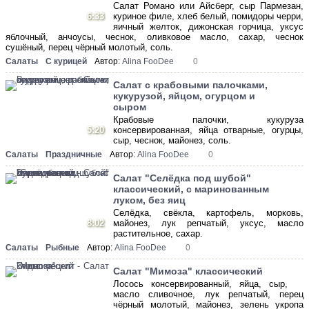
Салат Романо или Айсберг, сыр Пармезан,
6:33
куриное филе, хлеб белый, помидоры черри,
яичный желток, дижонская горчица, уксус
яблочный, анчоусы, чеснок, оливковое масло, сахар, чеснок
сушёный, перец чёрный молотый, соль.
Салаты
С курицей
Автор:
Alina FooDee
0
Салат с крабовыми палочками,
кукурузой, яйцом, огурцом и
сыром
Крабовые палочки, кукуруза
5:20
консервированная, яйца отварные, огурцы,
сыр, чеснок, майонез, соль.
Салаты
Праздничные
Автор:
Alina FooDee
0
Салат "Селёдка под шубой"
классический, с маринованным
луком, без яиц
Селёдка, свёкла, картофель, морковь,
8:02
майонез, лук репчатый, уксус, масло
растительное, сахар.
Салаты
Рыбные
Автор:
Alina FooDee
0
Салат "Мимоза" классический
Лосось консервированный, яйца, сыр,
масло сливочное, лук репчатый, перец
чёрный молотый, майонез, зелень укропа