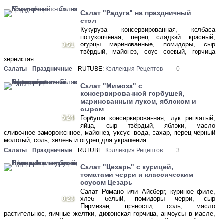
Салат "Радуга" на праздничный
стол
Кукуруза консервированная, колбаса
полукопчёная, перец сладкий красный,
огурцы маринованные, помидоры, сыр
3:51
твёрдый, майонез, соус соевый, горчица
зернистая.
Салаты
Праздничные
RUTUBE:
Коллекция Рецептов
0
Салат "Мимоза" с
консервированной горбушей,
маринованным луком, яблоком и
сыром
5:24
Горбуша консервированная, лук репчатый,
яйца, сыр твёрдый, яблоки, масло
сливочное замороженное, майонез, уксус, вода, сахар, перец чёрный
молотый, соль, зелень и огурец для украшения.
Салаты
Праздничные
RUTUBE:
Коллекция Рецептов
3
Салат "Цезарь" с курицей,
томатами черри и классическим
соусом Цезарь
Салат Романо или Айсберг, куриное филе,
8:23
хлеб белый, помидоры черри, сыр
Пармезан, пряности, соль, масло
растительное, яичные желтки, дижонская горчица, анчоусы в масле,