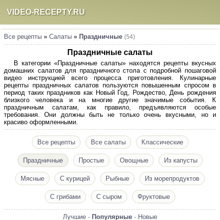
VIDEO-RECEPTY.RU
Все рецепты
»
Салаты
»
Праздничные
(54)
Праздничные салаты
В категории «Праздничные салаты» находятся рецепты вкусных
домашних салатов для праздничного стола с подробной пошаговой
видео инструкцией всего процесса приготовления. Кулинарные
рецепты праздничных салатов пользуются повышенным спросом в
период таких праздников как Новый Год, Рождество, День рождения
близкого человека и на многие другие значимые события. К
праздничным салатам, как правило, предъявляются особые
требования. Они должны быть не только очень вкусными, но и
красиво оформленными.
Все рецепты
Все салаты
Классические
Праздничные
Простые
Овощные
Из капусты
Мясные
С курицей
Рыбные
Из морепродуктов
С грибами
С сыром
Фруктовые
Лучшие
·
Популярные
·
Новые