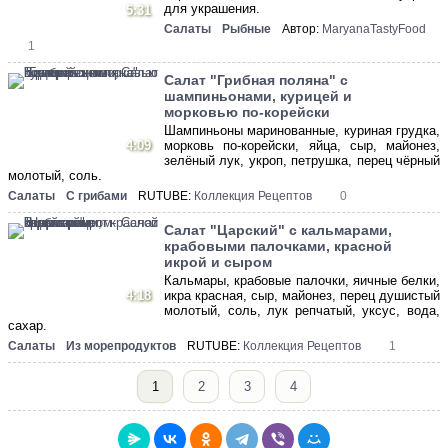
для украшения.
5:31
Салаты
Рыбные
Автор:
MaryanaTastyFood
1
Салат "Грибная поляна" c
шампиньонами, курицей и
морковью по-корейски
Шампиньоны маринованные, куриная грудка,
4:09
морковь по-корейски, яйца, сыр, майонез,
зелёный лук, укроп, петрушка, перец чёрный
молотый, соль.
Салаты
С грибами
RUTUBE:
Коллекция Рецептов
0
Салат "Царский" с кальмарами,
крабовыми палочками, красной
икрой и сыром
Кальмары, крабовые палочки, яичные белки,
4:18
икра красная, сыр, майонез, перец душистый
молотый, соль, лук репчатый, уксус, вода,
сахар.
Салаты
Из морепродуктов
RUTUBE:
Коллекция Рецептов
1
1
2
3
4