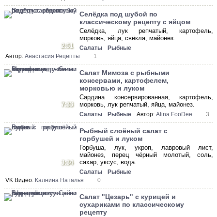
Селёдка под шубой по
классическому рецепту с яйцом
Селёдка, лук репчатый, картофель,
морковь, яйца, свёкла, майонез.
2:51
Салаты
Рыбные
Автор:
Анастасия Рецепты
1
Салат Мимоза с рыбными
консервами, картофелем,
морковью и луком
Сардина консервированная, картофель,
7:33
морковь, лук репчатый, яйца, майонез.
Салаты
Рыбные
Автор:
Alina FooDee
3
Рыбный слоёный салат с
горбушей и луком
Горбуша, лук, укроп, лавровый лист,
майонез, перец чёрный молотый, соль,
сахар, уксус, вода.
3:34
Салаты
Рыбные
VK Видео:
Калнина Наталья
0
Салат "Цезарь" с курицей и
сухариками по классическому
рецепту