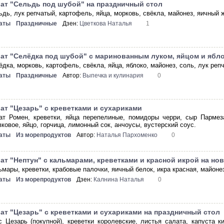
ат "Сельдь под шубой" на праздничный стол
ьдь, лук репчатый, картофель, яйца, морковь, свёкла, майонез, яичный 
аты
Праздничные
Дзен:
Цветкова Наталья
1
ат "Селёдка под шубой" с маринованным луком, яйцом и ябл
дка, морковь, картофель, свёкла, яйца, яблоко, майонез, соль, лук репч
аты
Праздничные
Автор:
Выпечка и кулинария
0
ат "Цезарь" с креветками и сухариками
ат Ромен, креветки, яйца перепелиные, помидоры черри, сыр Пармеза
ковое, яйцо, горчица, лимонный сок, анчоусы, вустерский соус.
аты
Из морепродуктов
Автор:
Наталья Пархоменко
0
ат "Нептун" с кальмарами, креветками и красной икрой на но
ьмары, креветки, крабовые палочки, яичный белок, икра красная, майонез
аты
Из морепродуктов
Дзен:
Калнина Наталья
0
ат "Цезарь" с креветками и сухариками на праздничный стол
с Цезарь (покупной), креветки королевские, листья салата, капуста 