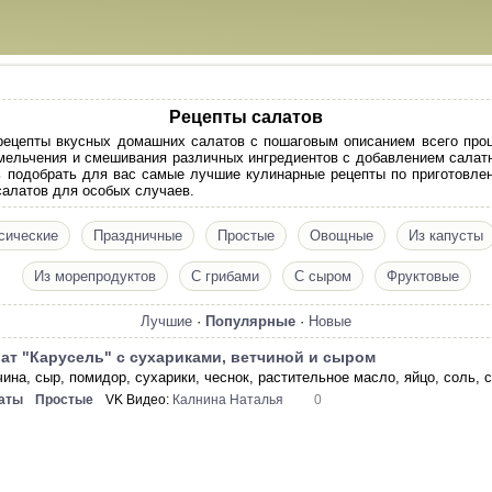
Рецепты салатов
ецепты вкусных домашних салатов с пошаговым описанием всего проце
змельчения и смешивания различных ингредиентов с добавлением салатн
ь подобрать для вас самые лучшие кулинарные рецепты по приготовле
салатов для особых случаев.
сические
Праздничные
Простые
Овощные
Из капусты
Из морепродуктов
С грибами
С сыром
Фруктовые
Лучшие
·
Популярные
·
Новые
ат "Карусель" с сухариками, ветчиной и сыром
ина, сыр, помидор, сухарики, чеснок, растительное масло, яйцо, соль, с
аты
Простые
VK Видео:
Калнина Наталья
0