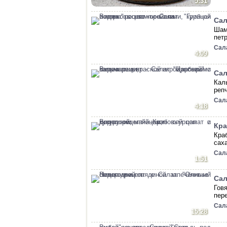
5:31
Сал
Шам
пет
Сал
4:09
Сал
Кал
репч
Сал
4:18
Кра
Кра
саха
Сал
1:51
Сал
Гов
пер
Сал
15:28