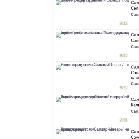
Сал
Сел
Сал
8:12
Сал
Селё
Сал
9:13
Сал
Сал
олив
Сал
9:13
Сал
Кал
Сал
2:31
Сал
Соу