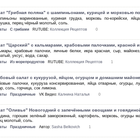
ат "Грибная поляна" c шампиньонами, курицей и морковью п
пиньоны маринованные, куриная грудка, морковь по-корейски, яйца
рушка, перец чёрный молотый, соль.
аты
С грибами
RUTUBE:
Коллекция Рецептов
0
ат "Царский" с кальмарами, крабовыми палочками, красной 
ьмары, крабовые палочки, яичные белки, икра красная, сыр, майоне
атый, уксус, вода, сахар.
аты
Из морепродуктов
RUTUBE:
Коллекция Рецептов
1
бовый салат с кукурузой, яйцом, огурцом и домашним майон
бовые палочки, кукуруза консервированная, яйца отварные, огурцы, л
р, соль, горчица, сок лимона.
аты
Праздничные
VK Видео:
Калнина Наталья
0
ат "Оливье" Новогодний с запечёнными овощами и говядино
ядина, горошек зелёный замороженный, картофель, морковь, огурцы ма
ец молотый, соль.
аты
Праздничные
Автор:
Sasha Belkovich
1