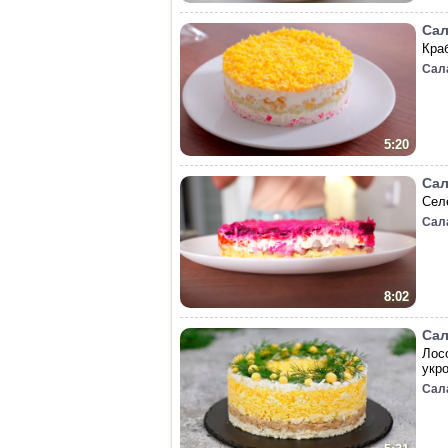
Сал
Кра
Сал
5:20
Сал
Сел
Сал
8:02
Сал
Лос
укр
Сал