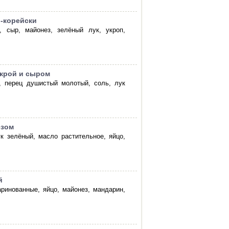
о-корейски
, сыр, майонез, зелёный лук, укроп,
икрой и сыром
з, перец душистый молотый, соль, лук
езом
ук зелёный, масло растительное, яйцо,
й
ринованные, яйцо, майонез, мандарин,