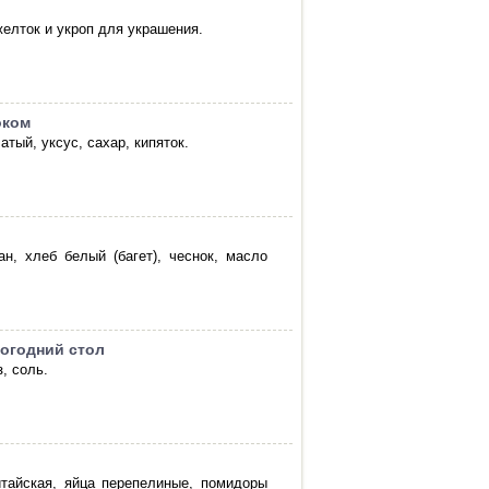
желток и укроп для украшения.
оком
атый, уксус, сахар, кипяток.
н, хлеб белый (багет), чеснок, масло
вогодний стол
, соль.
китайская, яйца перепелиные, помидоры