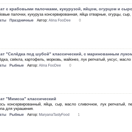
ат с крабовыми палочками, кукурузой, яйцом, огурцом и сыр
бовые палочки, кукуруза консервированная, яйца отварные, огурцы, сыр, 
аты
Праздничные
Автор:
Alina FooDee
0
ат "Селёдка под шубой" классический, с маринованным луком
ёдка, свёкла, картофель, морковь, майонез, лук репчатый, уксус, масло
аты
Рыбные
Автор:
Alina FooDee
0
ат "Мимоза" классический
ось консервированный, яйца, сыр, масло сливочное, лук репчатый, п
опа для украшения.
аты
Рыбные
Автор:
MaryanaTastyFood
1