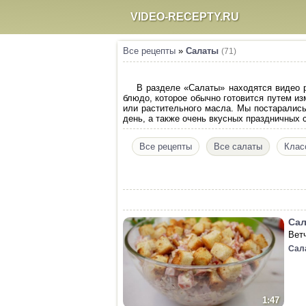
VIDEO-RECEPTY.RU
Все рецепты
»
Салаты
(71)
В разделе «Салаты» находятся видео р
блюдо, которое обычно готовится путем и
или растительного масла. Мы постаралис
день, а также очень вкусных праздничных 
Все рецепты
Все салаты
Клас
Сал
Ветч
Сал
1:47