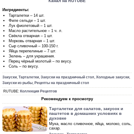
Канал на RUTUBE
Ингредиенты:
Тарталетки – 14 шт.
Филе сельди – 1 шт.
Лук фиолетовый – 1 шт.
Масло растительное – 1 ч. л.
Свёкла отварная – 1 шт.
Морковь отварная – 1 шт.
Сыр сливочный – 100-150 г.
Яйца перепелиные – 7 шт.
Зелень – для украшения.
Перец чёрный молотый – по вкусу.
Соль – по вкусу.
Закуски
,
Тарталетки
,
Закуски на праздничный стол
,
Холодные закуски
,
Закуски из рыбы
,
Рецепты на праздничный стол
RUTUBE:
Коллекция Рецептов
Рекомендуем к просмотру
Тарталетки для салатов, закусок и
паштетов в домашних условиях в
духовке
Мука, масло сливочное, яйца, молоко, соль,
сахар.
5:13