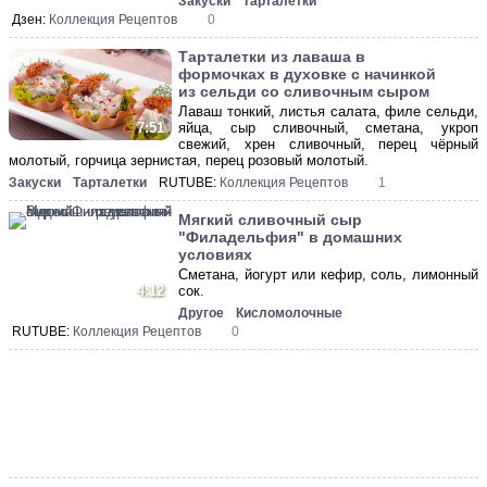
Закуски
Тарталетки
Дзен:
Коллекция Рецептов
0
Тарталетки из лаваша в
формочках в духовке с начинкой
из сельди со сливочным сыром
Лаваш тонкий, листья салата, филе сельди,
яйца, сыр сливочный, сметана, укроп
7:51
свежий, хрен сливочный, перец чёрный
молотый, горчица зернистая, перец розовый молотый.
Закуски
Тарталетки
RUTUBE:
Коллекция Рецептов
1
Мягкий сливочный сыр
"Филадельфия" в домашних
условиях
Сметана, йогурт или кефир, соль, лимонный
4:12
сок.
Другое
Кисломолочные
RUTUBE:
Коллекция Рецептов
0