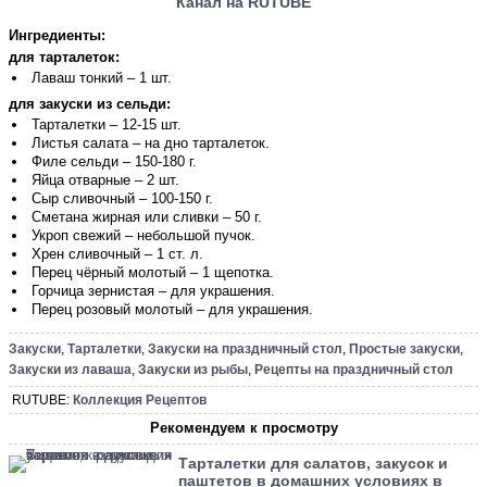
Канал на RUTUBE
Ингредиенты:
для тарталеток:
Лаваш тонкий – 1 шт.
для закуски из сельди:
Тарталетки – 12-15 шт.
Листья салата – на дно тарталеток.
Филе сельди – 150-180 г.
Яйца отварные – 2 шт.
Сыр сливочный – 100-150 г.
Сметана жирная или сливки – 50 г.
Укроп свежий – небольшой пучок.
Хрен сливочный – 1 ст. л.
Перец чёрный молотый – 1 щепотка.
Горчица зернистая – для украшения.
Перец розовый молотый – для украшения.
Закуски
,
Тарталетки
,
Закуски на праздничный стол
,
Простые закуски
,
Закуски из лаваша
,
Закуски из рыбы
,
Рецепты на праздничный стол
RUTUBE:
Коллекция Рецептов
Рекомендуем к просмотру
Тарталетки для салатов, закусок и
паштетов в домашних условиях в